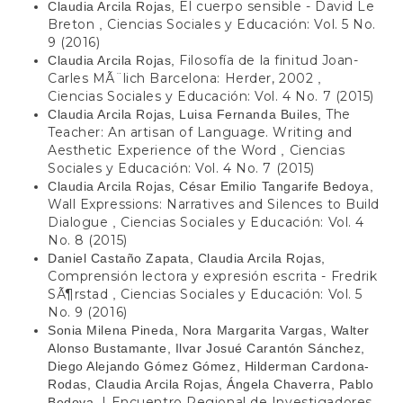
El cuerpo sensible - David Le
Claudia Arcila Rojas,
Breton
Ciencias Sociales y Educación: Vol. 5 No.
,
9 (2016)
Filosofía de la finitud Joan-
Claudia Arcila Rojas,
Carles MÃ¨lich Barcelona: Herder, 2002
,
Ciencias Sociales y Educación: Vol. 4 No. 7 (2015)
The
Claudia Arcila Rojas, Luisa Fernanda Builes,
Teacher: An artisan of Language. Writing and
Aesthetic Experience of the Word
Ciencias
,
Sociales y Educación: Vol. 4 No. 7 (2015)
Claudia Arcila Rojas, César Emilio Tangarife Bedoya,
Wall Expressions: Narratives and Silences to Build
Dialogue
Ciencias Sociales y Educación: Vol. 4
,
No. 8 (2015)
Daniel Castaño Zapata, Claudia Arcila Rojas,
Comprensión lectora y expresión escrita - Fredrik
SÃ¶rstad
Ciencias Sociales y Educación: Vol. 5
,
No. 9 (2016)
Sonia Milena Pineda, Nora Margarita Vargas, Walter
Alonso Bustamante, Ilvar Josué Carantón Sánchez,
Diego Alejando Gómez Gómez, Hilderman Cardona-
Rodas, Claudia Arcila Rojas, Ángela Chaverra, Pablo
I Encuentro Regional de Investigadores
Bedoya,