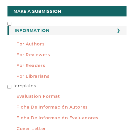
Make
MAKE A SUBMISSION
a
Submission
INFORMATION
INFORMATION
For Authors
For Reviewers
For Readers
For Librarians
Templates
TEMPLATES
Evaluation Format
Ficha De Información Autores
Ficha De Información Evaluadores
Cover Letter