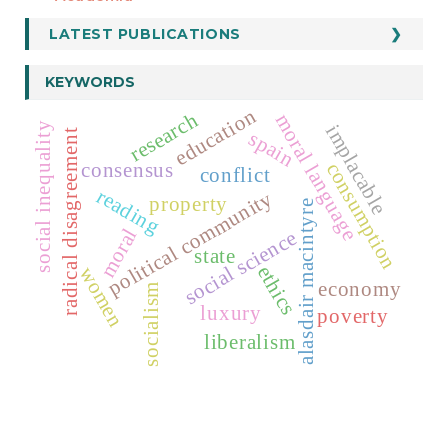
LATEST PUBLICATIONS
KEYWORDS
education
research
moral language
implacable
social inequality
spain
radical disagreement
consensus
consumption
conflict
reading
political community
property
alasdair macintyre
moral
social science
state
ethics
women
economy
socialism
luxury
poverty
liberalism