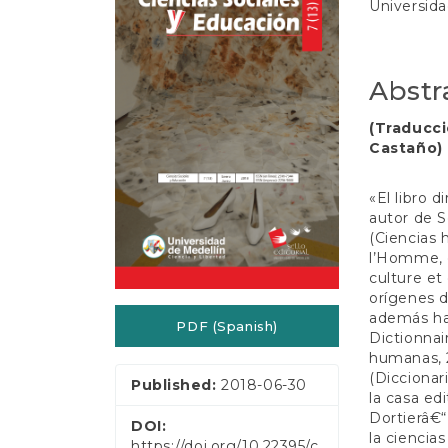
e
Universida
Sidebar
Article
n
t
Conten
S
i
Abstr
d
e
(Traducci
b
Castaño)
a
r
«El libro d
autor de 
(Ciencias
l’Homme, c
culture et
orígenes d
además ha 
PDF (Spanish)
Dictionnai
humanas, 2
(Diccionar
Published:
2018-06-30
la casa ed
Dortierâ€“
DOI:
la ciencia
https://doi.org/10.22395/c