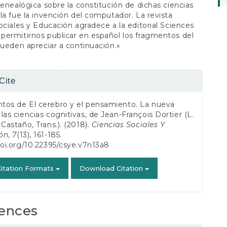
genealógica sobre la constitución de dichas ciencias
la fue la invención del computador. La revista
ociales y Educación agradece a la editorial Sciences
ermitirnos publicar en español los fragmentos del
pueden apreciar a continuación.»
Cite
s
tos de El cerebro y el pensamiento. La nueva
las ciencias cognitivas, de Jean-François Dortier (L.
 Castaño, Trans.). (2018).
Ciencias Sociales Y
ón
,
7
(13), 161-185.
doi.org/10.22395/csye.v7n13a8
itation Formats
Download Citation
ences