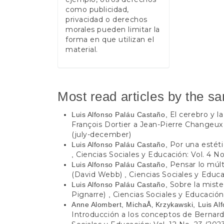
como publicidad,
privacidad o derechos
morales pueden limitar la
forma en que utilizan el
material.
Most read articles by the s
El cerebro y l
Luis Alfonso Paláu Castaño,
François Dortier a Jean-Pierre Changeu
(july-december)
Por una estét
Luis Alfonso Paláu Castaño,
Ciencias Sociales y Educación: Vol. 4 No
,
Pensar lo múlt
Luis Alfonso Paláu Castaño,
(David Webb)
Ciencias Sociales y Educac
,
Sobre la miste
Luis Alfonso Paláu Castaño,
Pignarre)
Ciencias Sociales y Educación:
,
Anne Alombert, MichaÅ‚ Krzykawski, Luis Al
Introducción a los conceptos de Bernard 