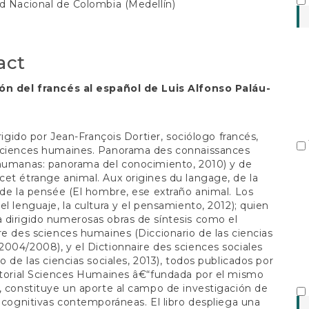
S
d Nacional de Colombia (Medellín)
t
act
ón del francés al español de Luis Alfonso Paláu-
irigido por Jean-François Dortier, sociólogo francés,
Sciences humaines. Panorama des connaissances
 humanas: panorama del conocimiento, 2010) y de
et étrange animal. Aux origines du langage, de la
 de la pensée (El hombre, ese extraño animal. Los
el lenguaje, la cultura y el pensamiento, 2012); quien
dirigido numerosas obras de síntesis como el
re des sciences humaines (Diccionario de las ciencias
004/2008), y el Dictionnaire des sciences sociales
io de las ciencias sociales, 2013), todos publicados por
itorial Sciences Humaines â€“fundada por el mismo
, constituye un aporte al campo de investigación de
s cognitivas contemporáneas. El libro despliega una