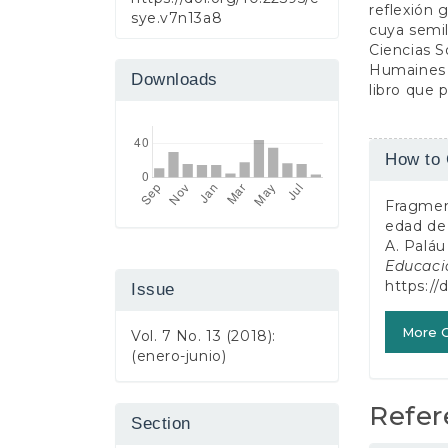
reflexión 
sye.v7n13a8
cuya semil
Ciencias S
Humaines p
Downloads
libro que 
Article
How to 
Detail
Fragmen
edad de 
A. Paláu
Educaci
https://
Issue
More C
Vol. 7 No. 13 (2018):
(enero-junio)
Refer
Section