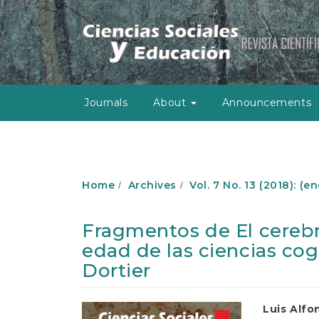
M
a
i
n
N
a
v
Journals
About
Announcements
i
g
a
t
i
o
Home
Archives
Vol. 7 No. 13 (2018): (e
n
M
a
Fragmentos de El cerebr
i
edad de las ciencias cog
n
C
Dortier
o
n
t
Article
Main
Luis Alfo