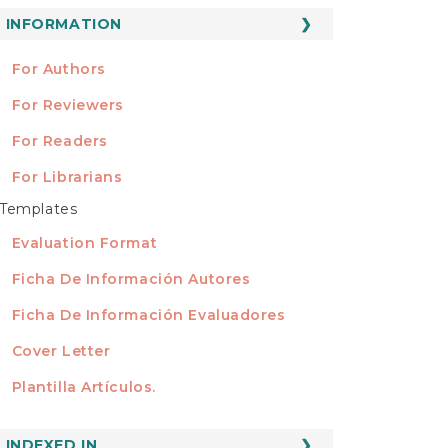
ubmission
INFORMATION
INFORMATION
For Authors
For Reviewers
For Readers
For Librarians
Templates
TEMPLATES
Evaluation Format
Ficha De Información Autores
Ficha De Información Evaluadores
Cover Letter
Plantilla Artículos.
INDEXED
INDEXED IN