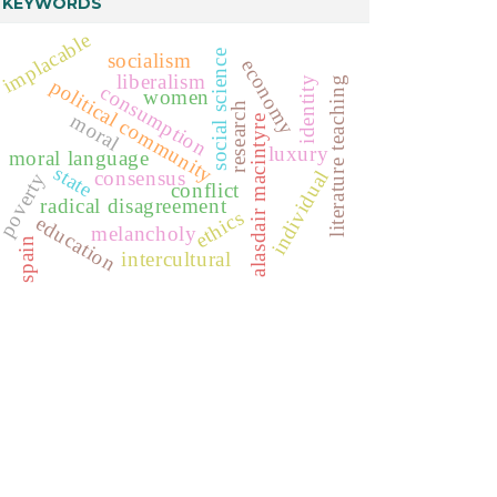
KEYWORDS
implacable
social science
socialism
economy
liberalism
political community
identity
literature teaching
consumption
women
research
moral
alasdair macintyre
luxury
moral language
state
consensus
individual
poverty
conflict
radical disagreement
ethics
education
melancholy
spain
intercultural