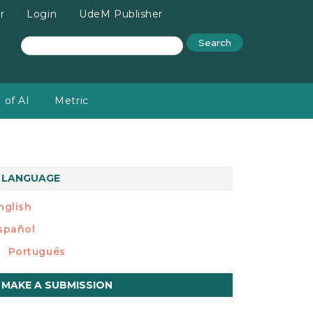
r
Login
UdeM Publisher
Search
 of AI
Metric
LANGUAGE
nglish
spañol
Português
ake
MAKE A SUBMISSION