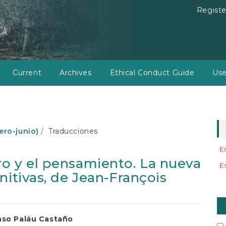
Registe
Current
Archives
Ethical Conduct Guide
Use
nero-junio)
Traducciones
E
o y el pensamiento. La nueva
E
nitivas, de Jean-François
M
a
nso Paláu Castaño