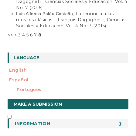
Dagognet)
Ciencias Sociales y Educación: Vol. 4
,
No. 7 (2015)
La renuncia a las
Luis Alfonso Paláu Castaño,
morales clásicas.: (François Dagognet)
Ciencias
,
Sociales y Educación: Vol. 4 No. 7 (2015)
<<
<
3
4
5
6
7
8
LANGUAGE
English
Español
Português
Make
MAKE A SUBMISSION
a
Submission
INFORMATION
INFORMATION