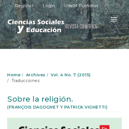
M
Register
Login
UdeM Publisher
a
i
n
Toggle
N
navigati
a
v
i
g
a
t
i
o
Home
Archives
Vol. 4 No. 7 (2015)
n
Traducciones
M
a
i
Sobre la religión.
n
C
(FRANÇOIS DAGOGNET Y PATRICK VIGHETTI)
o
n
Article
t