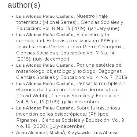
author(s)
Nuestro linaje
Luis Alfonso Paláu Castaño,
totemista.: (Michel Serres)
Ciencias Sociales y
,
Educación: Vol. 8 No. 15 (2019): (january-june)
El cerebro y la
Luis Alfonso Paláu Castaño,
complejidad. Entrevista realizada en 1995 por
Jean-François Dortier a Jean-Pierre Changeux
,
Ciencias Sociales y Educación: Vol. 7 No. 14
(2018): (july-december)
Por una estética del
Luis Alfonso Paláu Castaño,
materiólogo, objetólogo y exólogo, Dagognet
,
Ciencias Sociales y Educación: Vol. 4 No. 7 (2015)
Pensar lo múltiple sin
Luis Alfonso Paláu Castaño,
el concepto: hacia un intelecto democrático.:
(David Webb)
Ciencias Sociales y Educación:
,
Vol. 8 No. 16 (2019): (julio-diciembre)
Sobre la misteriosa
Luis Alfonso Paláu Castaño,
invención de los psicotrópicos.: (Philippe
Pignarre)
Ciencias Sociales y Educación: Vol. 9
,
No. 18 (2020): (july-december)
Anne Alombert, MichaÅ‚ Krzykawski, Luis Alfonso