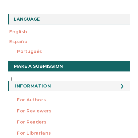
LANGUAGE
English
Español
Português
Make
MAKE A SUBMISSION
a
Submission
INFORMATION
INFORMATION
For Authors
For Reviewers
For Readers
For Librarians