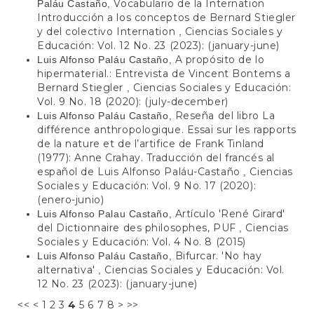
Vocabulario de la Internation
Paláu Castaño,
Introducción a los conceptos de Bernard Stiegler
y del colectivo Internation
Ciencias Sociales y
,
Educación: Vol. 12 No. 23 (2023): (january-june)
A propósito de lo
Luis Alfonso Paláu Castaño,
hipermaterial.: Entrevista de Vincent Bontems a
Bernard Stiegler
Ciencias Sociales y Educación:
,
Vol. 9 No. 18 (2020): (july-december)
Reseña del libro La
Luis Alfonso Paláu Castaño,
différence anthropologique. Essai sur les rapports
de la nature et de l’artifice de Frank Tinland
(1977): Anne Crahay. Traducción del francés al
español de Luis Alfonso Paláu-Castaño
Ciencias
,
Sociales y Educación: Vol. 9 No. 17 (2020):
(enero-junio)
Artículo 'René Girard'
Luis Alfonso Palau Castaño,
del Dictionnaire des philosophes, PUF
Ciencias
,
Sociales y Educación: Vol. 4 No. 8 (2015)
Bifurcar. 'No hay
Luis Alfonso Paláu Castaño,
alternativa'
Ciencias Sociales y Educación: Vol.
,
12 No. 23 (2023): (january-june)
<<
<
1
2
3
4
5
6
7
8
>
>>