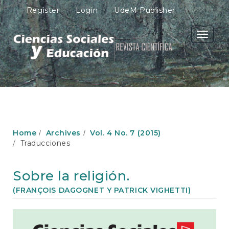
M
Register
Login
UdeM Publisher
a
i
n
Toggle
N
navigati
a
v
i
g
a
t
i
o
Home
Archives
Vol. 4 No. 7 (2015)
n
Traducciones
M
a
i
Sobre la religión.
n
C
(FRANÇOIS DAGOGNET Y PATRICK VIGHETTI)
o
n
Article
t