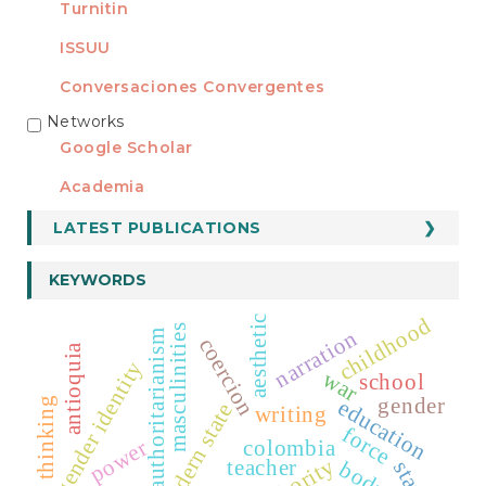
Turnitin
ISSUU
Conversaciones Convergentes
Networks
REDES
Google Scholar
Academia
LATEST PUBLICATIONS
KEYWORDS
childhood
aesthetic
masculinities
narration
authoritarianism
coercion
antioquia
gender identity
war
school
gender
education
critical thinking
modern state
writing
force
colombia
power
teacher
body