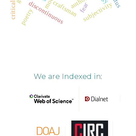
authority
status
craftsman
discontinuous
subjectivity
fear
poetry
We are Indexed in: