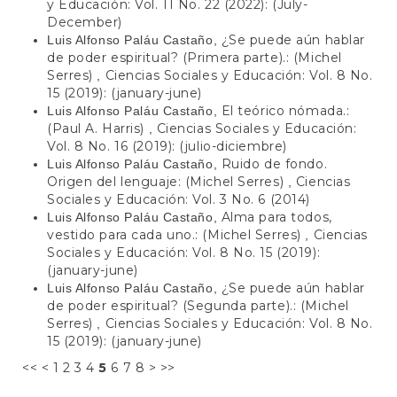
y Educación: Vol. 11 No. 22 (2022): (July-
December)
¿Se puede aún hablar
Luis Alfonso Paláu Castaño,
de poder espiritual? (Primera parte).: (Michel
Serres)
Ciencias Sociales y Educación: Vol. 8 No.
,
15 (2019): (january-june)
El teórico nómada.:
Luis Alfonso Paláu Castaño,
(Paul A. Harris)
Ciencias Sociales y Educación:
,
Vol. 8 No. 16 (2019): (julio-diciembre)
Ruido de fondo.
Luis Alfonso Paláu Castaño,
Origen del lenguaje: (Michel Serres)
Ciencias
,
Sociales y Educación: Vol. 3 No. 6 (2014)
Alma para todos,
Luis Alfonso Paláu Castaño,
vestido para cada uno.: (Michel Serres)
Ciencias
,
Sociales y Educación: Vol. 8 No. 15 (2019):
(january-june)
¿Se puede aún hablar
Luis Alfonso Paláu Castaño,
de poder espiritual? (Segunda parte).: (Michel
Serres)
Ciencias Sociales y Educación: Vol. 8 No.
,
15 (2019): (january-june)
<<
<
1
2
3
4
5
6
7
8
>
>>