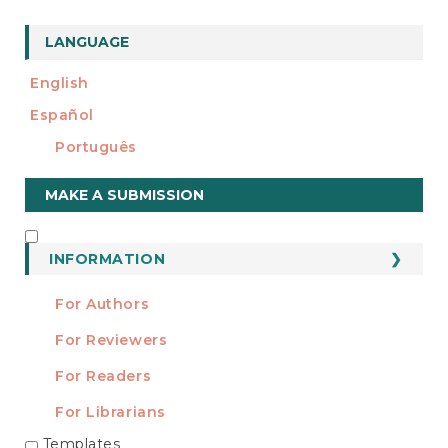
LANGUAGE
English
Español
Português
Make
MAKE A SUBMISSION
a
Submission
INFORMATION
INFORMATION
For Authors
For Reviewers
For Readers
For Librarians
Templates