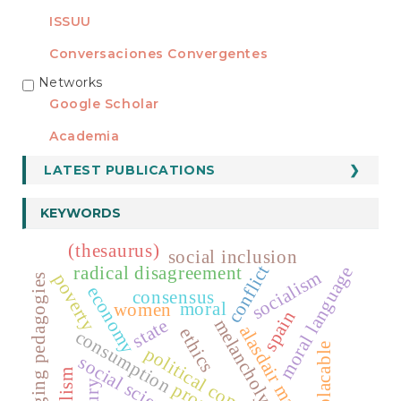
ISSUU
Conversaciones Convergentes
Networks
REDES
Google Scholar
Academia
LATEST PUBLICATIONS
KEYWORDS
(thesaurus)
social inclusion
conflict
radical disagreement
moral language
socialism
poverty
emerging pedagogies
economy
consensus
moral
women
spain
state
melancholy
alasdair macintyre
ethics
consumption
implacable
political community
social science