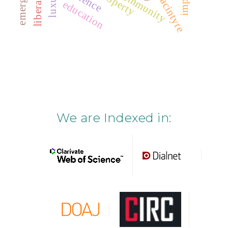
liberalism
luxury
property
education
We are Indexed in: