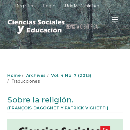
M
Register
Login
UdeM Publisher
a
i
n
Toggle
N
navigati
a
v
i
g
a
t
i
o
Home
Archives
Vol. 4 No. 7 (2015)
n
Traducciones
M
a
i
Sobre la religión.
n
C
(FRANÇOIS DAGOGNET Y PATRICK VIGHETTI)
o
n
Article
t