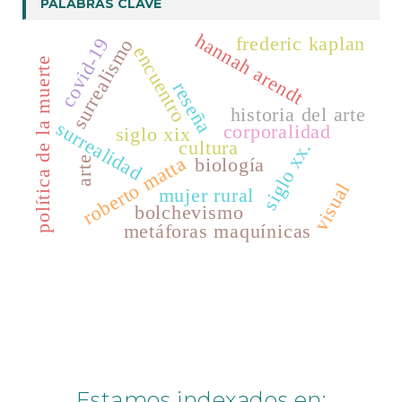
PALABRAS CLAVE
Latindex
ISSUU
hannah arendt
frederic kaplan
covid-19
surrealismo
BASE
encuentro
Conversaciones Convergentes
política de la muerte
MIAR
reseña
Harvard Library
historia del arte
surrealidad
corporalidad
siglo xix
JournalTOCs
cultura
siglo xx.
roberto matta
biología
arte
Qualis Capes
visual
mujer rural
OEI
bolchevismo
metáforas maquínicas
Estamos indexados en: