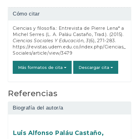
Detalles
Cómo citar
del
Ciencias y filosofía.: Entrevista de Pierre Lena* a
artículo
Michel Serres (L. A. Paláu Castaño, Trad.). (2015).
Ciencias Sociales Y Educación
,
3
(6), 271-283.
https://revistas.udem.edu.co/index.php/Ciencias_
Sociales/article/view/3479
Más formatos de cita
Descargar cita
Referencias
Biografía del autor/a
Luis Alfonso Paláu Castaño,