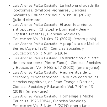
La historia olvidada (la
Luis Alfonso Paláu Castaño,
lobotomía).: (Philippe Pignarre)
Ciencias
,
Sociales y Educación: Vol. 9 Núm. 18 (2020):
(julio-diciembre)
El acontecimiento
Luis Alfonso Paláu Castaño,
antropoceno.: (Chistophe Bonneuil y Jean-
Baptiste Fressoz)
Ciencias Sociales y
,
Educación: Vol. 9 Núm. 17 (2020): (enero-junio)
A propósito de Michel
Luis Alfonso Paláu Castaño,
Serres (Agen, 1930)
Ciencias Sociales y
,
Educación: Vol. 3 Núm. 6 (2014)
La discreción o el arte
Luis Alfonso Paláu Castaño,
de desaparecer.: (Pierre Zaoui)
Ciencias Sociales
,
y Educación: Vol. 9 Núm. 17 (2020): (enero-junio)
Fragmentos de El
Luis Alfonso Paláu Castaño,
cerebro y el pensamiento. La nueva edad de las
ciencias cognitivas, de Jean-François Dortier
,
Ciencias Sociales y Educación: Vol. 7 Núm. 13
(2018): (enero-junio)
Homenaje a Michel
Luis Alfonso Palau Castaño,
Foucault (1926-1984)
Ciencias Sociales y
,
Educación: Vol. 3 Núm. 5 (2014): enero-junio