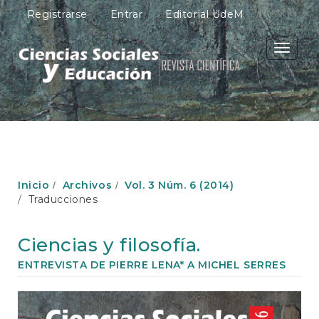
N
Registrarse
Entrar
Editorial UdeM
a
v
e
Toggle
g
navigati
a
c
i
ó
n
p
r
i
Inicio
Archivos
Vol. 3 Núm. 6 (2014)
n
Traducciones
c
i
p
Ciencias y filosofía.
a
l
ENTREVISTA DE PIERRE LENA* A MICHEL SERRES
C
o
Barra
n