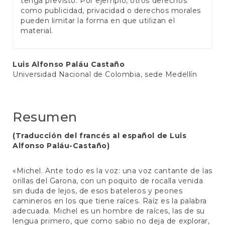
tenga previsto. Por ejemplo, otros derechos
como publicidad, privacidad o derechos morales
pueden limitar la forma en que utilizan el
material.
Contenido
Luis Alfonso Paláu Castaño
Universidad Nacional de Colombia, sede Medellín
principal
del
artículo
Resumen
(Traducción del francés al español de Luis
Alfonso Paláu-Castaño)
«Michel. Ante todo es la voz: una voz cantante de las
orillas del Garona, con un poquito de rocalla venida
sin duda de lejos, de esos bateleros y peones
camineros en los que tiene raíces. Raíz es la palabra
adecuada. Michel es un hombre de raíces, las de su
lengua primero, que como sabio no deja de explorar,