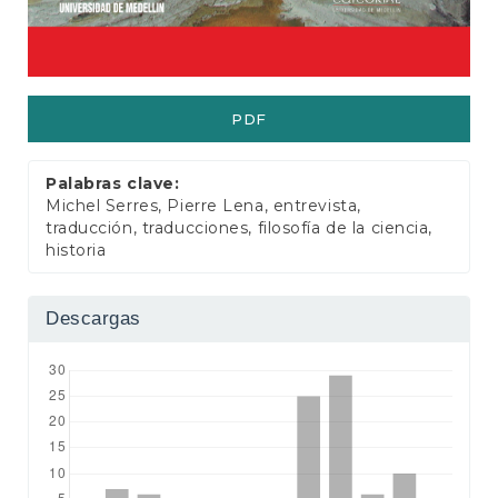
e
r
a
l
PDF
Palabras clave:
Michel Serres, Pierre Lena, entrevista,
traducción, traducciones, filosofía de la ciencia,
historia
Descargas