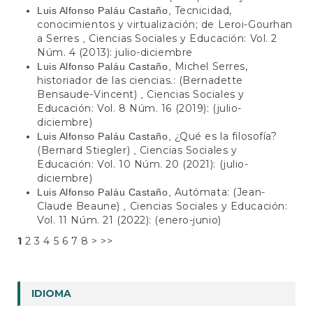
Tecnicidad,
Luis Alfonso Paláu Castaño,
conocimientos y virtualización; de Leroi-Gourhan
a Serres
Ciencias Sociales y Educación: Vol. 2
,
Núm. 4 (2013): julio-diciembre
Michel Serres,
Luis Alfonso Paláu Castaño,
historiador de las ciencias.: (Bernadette
Bensaude-Vincent)
Ciencias Sociales y
,
Educación: Vol. 8 Núm. 16 (2019): (julio-
diciembre)
¿Qué es la filosofía?
Luis Alfonso Paláu Castaño,
(Bernard Stiegler)
Ciencias Sociales y
,
Educación: Vol. 10 Núm. 20 (2021): (julio-
diciembre)
Autómata: (Jean-
Luis Alfonso Paláu Castaño,
Claude Beaune)
Ciencias Sociales y Educación:
,
Vol. 11 Núm. 21 (2022): (enero-junio)
1
2
3
4
5
6
7
8
>
>>
IDIOMA