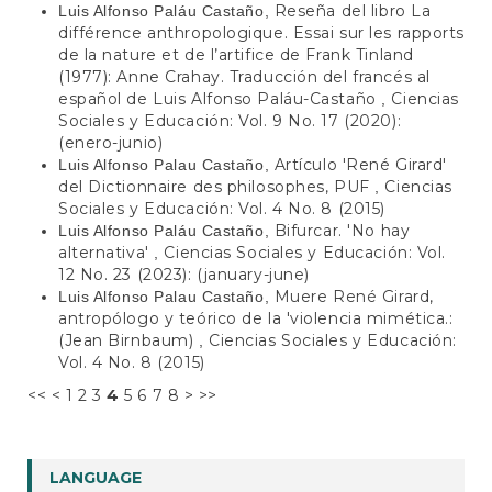
Reseña del libro La
Luis Alfonso Paláu Castaño,
différence anthropologique. Essai sur les rapports
de la nature et de l’artifice de Frank Tinland
(1977): Anne Crahay. Traducción del francés al
español de Luis Alfonso Paláu-Castaño
Ciencias
,
Sociales y Educación: Vol. 9 No. 17 (2020):
(enero-junio)
Artículo 'René Girard'
Luis Alfonso Palau Castaño,
del Dictionnaire des philosophes, PUF
Ciencias
,
Sociales y Educación: Vol. 4 No. 8 (2015)
Bifurcar. 'No hay
Luis Alfonso Paláu Castaño,
alternativa'
Ciencias Sociales y Educación: Vol.
,
12 No. 23 (2023): (january-june)
Muere René Girard,
Luis Alfonso Palau Castaño,
antropólogo y teórico de la 'violencia mimética.:
(Jean Birnbaum)
Ciencias Sociales y Educación:
,
Vol. 4 No. 8 (2015)
<<
<
1
2
3
4
5
6
7
8
>
>>
LANGUAGE