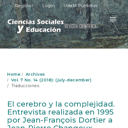
M
Register
Login
UdeM Publisher
a
i
n
Toggle
N
navigati
a
v
i
g
a
t
i
o
Home
Archives
n
Vol. 7 No. 14 (2018): (july-december)
M
Traducciones
a
i
n
El cerebro y la complejidad.
C
Entrevista realizada en 1995
o
n
por Jean-François Dortier a
t