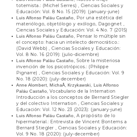
totemista.: (Michel Serres)
Ciencias Sociales y
,
Educación: Vol. 8 No. 15 (2019): (january-june)
Por una estética del
Luis Alfonso Paláu Castaño,
materiólogo, objetólogo y exólogo, Dagognet
,
Ciencias Sociales y Educación: Vol. 4 No. 7 (2015)
Pensar lo múltiple sin
Luis Alfonso Paláu Castaño,
el concepto: hacia un intelecto democrático.:
(David Webb)
Ciencias Sociales y Educación:
,
Vol. 8 No. 16 (2019): (julio-diciembre)
Sobre la misteriosa
Luis Alfonso Paláu Castaño,
invención de los psicotrópicos.: (Philippe
Pignarre)
Ciencias Sociales y Educación: Vol. 9
,
No. 18 (2020): (july-december)
Anne Alombert, MichaÅ‚ Krzykawski, Luis Alfonso
Vocabulario de la Internation
Paláu Castaño,
Introducción a los conceptos de Bernard Stiegler
y del colectivo Internation
Ciencias Sociales y
,
Educación: Vol. 12 No. 23 (2023): (january-june)
A propósito de lo
Luis Alfonso Paláu Castaño,
hipermaterial.: Entrevista de Vincent Bontems a
Bernard Stiegler
Ciencias Sociales y Educación:
,
Vol. 9 No. 18 (2020): (july-december)