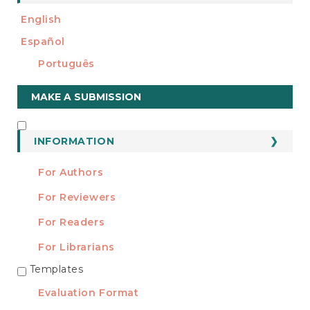
English
Español
Português
Make
MAKE A SUBMISSION
a
Submission
INFORMATION
INFORMATION
For Authors
For Reviewers
For Readers
For Librarians
Templates
TEMPLATES
Evaluation Format