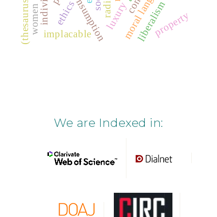
moral language
individual
consumption
(thesaurus)
ethics
liberalism
luxury
women
property
implacable
We are Indexed in: