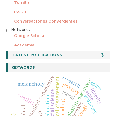
Turnitin
ISSUU
Conversaciones Convergentes
Networks
REDES
Google Scholar
Academia
LATEST PUBLICATIONS
KEYWORDS
research
political community
radical disagreement
alasdair macintyre
spain
melancholy
poverty
identity
moral
state
social science
conflict
economy
education
reading
consensus