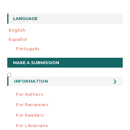
LANGUAGE
English
Español
Português
Make
MAKE A SUBMISSION
a
Submission
INFORMATION
INFORMATION
For Authors
For Reviewers
For Readers
For Librarians