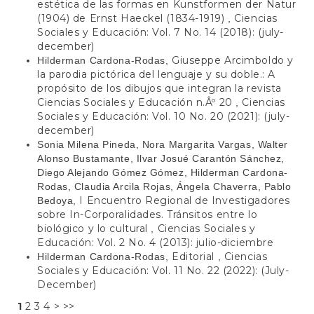
estética de las formas en Kunstformen der Natur
(1904) de Ernst Haeckel (1834-1919)
Ciencias
,
Sociales y Educación: Vol. 7 No. 14 (2018): (july-
december)
Giuseppe Arcimboldo y
Hilderman Cardona-Rodas,
la parodia pictórica del lenguaje y su doble.: A
propósito de los dibujos que integran la revista
Ciencias Sociales y Educación n.Âº 20
Ciencias
,
Sociales y Educación: Vol. 10 No. 20 (2021): (july-
december)
Sonia Milena Pineda, Nora Margarita Vargas, Walter
Alonso Bustamante, Ilvar Josué Carantón Sánchez,
Diego Alejando Gómez Gómez, Hilderman Cardona-
Rodas, Claudia Arcila Rojas, Ángela Chaverra, Pablo
I Encuentro Regional de Investigadores
Bedoya,
sobre In-Corporalidades. Tránsitos entre lo
biológico y lo cultural
Ciencias Sociales y
,
Educación: Vol. 2 No. 4 (2013): julio-diciembre
Editorial
Ciencias
Hilderman Cardona-Rodas,
,
Sociales y Educación: Vol. 11 No. 22 (2022): (July-
December)
1
2
3
4
>
>>