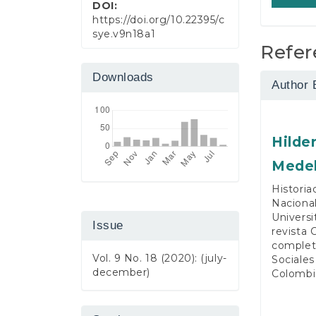
DOI:
https://doi.org/10.22395/c
sye.v9n18a1
Refer
Downloads
Author 
Hilde
Medel
Historia
Nacional
Universi
Issue
revista 
completo
Vol. 9 No. 18 (2020): (july-
Sociales
december)
Colombi