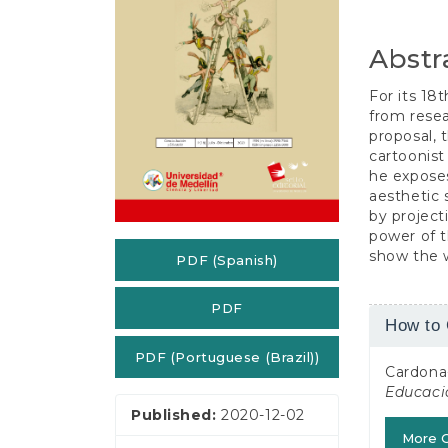
e
n
t
Abstr
S
i
For its 18t
d
from resea
e
proposal, 
b
cartoonist 
a
he expose
r
aesthetic 
by project
power of t
show the 
PDF (Spanish)
PDF
Article
How to 
Detail
PDF (Portuguese (Brazil))
Cardona-
Educaci
Published:
2020-12-02
More C