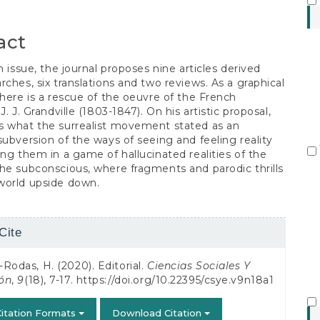
S
act
h issue, the journal proposes nine articles derived
rches, six translations and two reviews. As a graphical
there is a rescue of the oeuvre of the French
J. J. Grandville (1803-1847). On his artistic proposal,
s what the surrealist movement stated as an
subversion of the ways of seeing and feeling reality
ing them in a game of hallucinated realities of the
he subconscious, where fragments and parodic thrills
world upside down.
Cite
s
Rodas, H. (2020). Editorial.
Ciencias Sociales Y
ón
,
9
(18), 7-17.
https://doi.org/10.22395/csye.v9n18a1
itation Formats
Download Citation