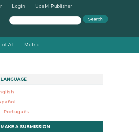
r
Login
UdeM Publisher
Search
 of AI
Metric
LANGUAGE
nglish
spañol
Português
ake
MAKE A SUBMISSION