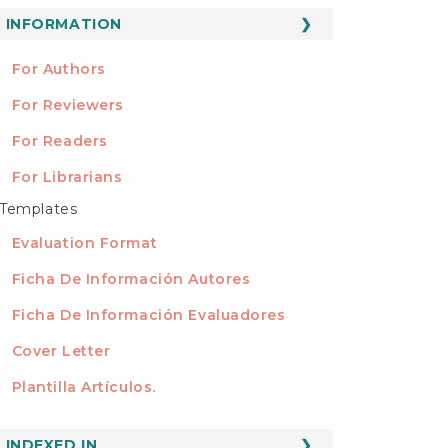
ubmission
INFORMATION
INFORMATION
For Authors
For Reviewers
For Readers
For Librarians
Templates
TEMPLATES
Evaluation Format
Ficha De Información Autores
Ficha De Información Evaluadores
Cover Letter
Plantilla Artículos.
INDEXED
INDEXED IN