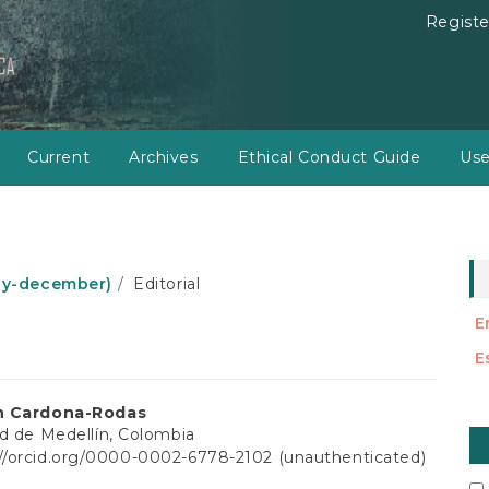
Registe
Current
Archives
Ethical Conduct Guide
Use
july-december)
Editorial
E
E
n Cardona-Rodas
M
d de Medellín, Colombia
a
://orcid.org/0000-0002-6778-2102 (unauthenticated)
t