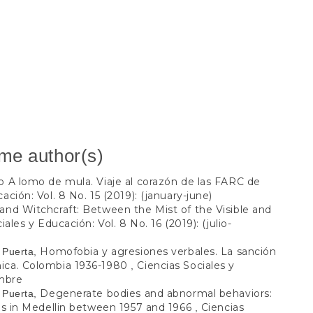
ame author(s)
ro A lomo de mula. Viaje al corazón de las FARC de
ación: Vol. 8 No. 15 (2019): (january-june)
 and Witchcraft: Between the Mist of the Visible and
iales y Educación: Vol. 8 No. 16 (2019): (julio-
Homofobia y agresiones verbales. La sanción
 Puerta,
nica. Colombia 1936-1980
Ciencias Sociales y
,
embre
Degenerate bodies and abnormal behaviors:
 Puerta,
ies in Medellin between 1957 and 1966
Ciencias
,