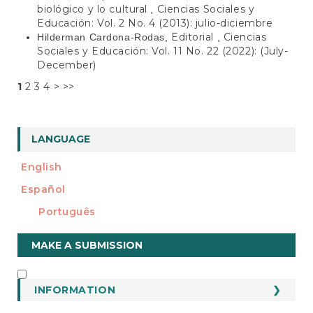
biológico y lo cultural
Ciencias Sociales y
,
Educación: Vol. 2 No. 4 (2013): julio-diciembre
Editorial
Ciencias
Hilderman Cardona-Rodas,
,
Sociales y Educación: Vol. 11 No. 22 (2022): (July-
December)
1
2
3
4
>
>>
LANGUAGE
English
Español
Português
Make
MAKE A SUBMISSION
a
Submission
INFORMATION
INFORMATION