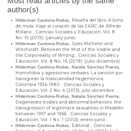
Most read articles by the same
author(s)
Reseña del libro A lomo
Hilderman Cardona-Rodas,
de mula. Viaje al corazón de las FARC de Alfredo
Molano
Ciencias Sociales y Educación: Vol. 8
,
No. 15 (2019): (january-june)
Jules Michelet and
Hilderman Cardona-Rodas,
Witchcraft: Between the Mist of the Visible and
the Corporeality of Writing
Ciencias Sociales y
,
Educación: Vol. 8 No. 16 (2019): (julio-diciembre)
Hilderman Cardona-Rodas, Natalia Sánchez Puerta,
Homofobia y agresiones verbales. La sanción por
transgredir la masculinidad hegemónica.
Colombia 1936-1980
Ciencias Sociales y
,
Educación: Vol. 2 No. 4 (2013): julio-diciembre
Hilderman Cardona-Rodas, Natalia Sánchez Puerta,
Degenerate bodies and abnormal behaviors: the
transgression of legitimate sexualities in Medellin
between 1957 and 1966
Ciencias Sociales y
,
Educación: Vol. 1 No. 1 (2012): enero-junio
Editorial
Ciencias
Hilderman Cardona-Rodas,
,