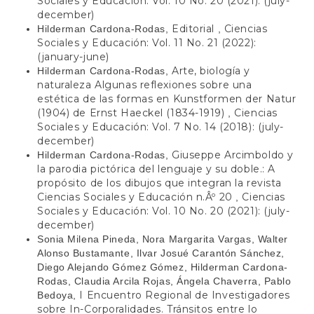
Sociales y Educación: Vol. 10 No. 20 (2021): (july-
december)
Editorial
Ciencias
Hilderman Cardona-Rodas,
,
Sociales y Educación: Vol. 11 No. 21 (2022):
(january-june)
Arte, biología y
Hilderman Cardona-Rodas,
naturaleza Algunas reflexiones sobre una
estética de las formas en Kunstformen der Natur
(1904) de Ernst Haeckel (1834-1919)
Ciencias
,
Sociales y Educación: Vol. 7 No. 14 (2018): (july-
december)
Giuseppe Arcimboldo y
Hilderman Cardona-Rodas,
la parodia pictórica del lenguaje y su doble.: A
propósito de los dibujos que integran la revista
Ciencias Sociales y Educación n.Âº 20
Ciencias
,
Sociales y Educación: Vol. 10 No. 20 (2021): (july-
december)
Sonia Milena Pineda, Nora Margarita Vargas, Walter
Alonso Bustamante, Ilvar Josué Carantón Sánchez,
Diego Alejando Gómez Gómez, Hilderman Cardona-
Rodas, Claudia Arcila Rojas, Ángela Chaverra, Pablo
I Encuentro Regional de Investigadores
Bedoya,
sobre In-Corporalidades. Tránsitos entre lo