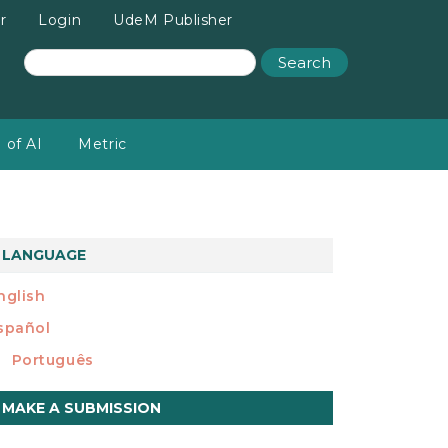
r
Login
UdeM Publisher
Search
 of AI
Metric
LANGUAGE
nglish
spañol
Português
ake
MAKE A SUBMISSION