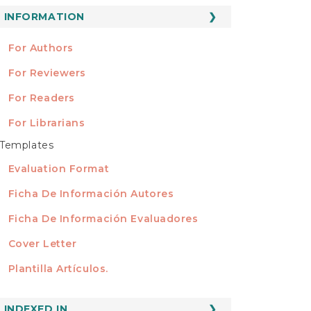
ubmission
INFORMATION
INFORMATION
For Authors
For Reviewers
For Readers
For Librarians
Templates
TEMPLATES
Evaluation Format
Ficha De Información Autores
Ficha De Información Evaluadores
Cover Letter
Plantilla Artículos.
INDEXED
INDEXED IN