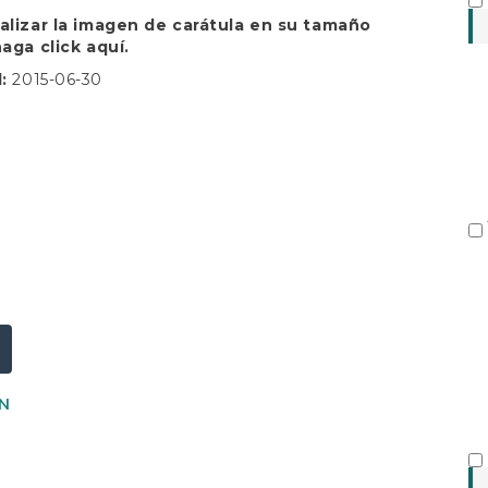
S
ualizar la imagen de carátula en su tamaño
 haga click
aquí.
d:
2015-06-30
N