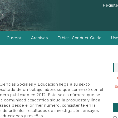
Registe
Current
Archives
Ethical Conduct Guide
Use
E
 Ciencias Sociales y Educación llega a su sexto
E
sultado de un trabajo laborioso que comenzó con el
mero publicado en 2012. Este sexto número que se
la comunidad académica sigue la propuesta y línea
M
trazada desde el primer número, consistente en la
a
n de artículos resultados de investigación, ensayos
traducciones y reseñas.