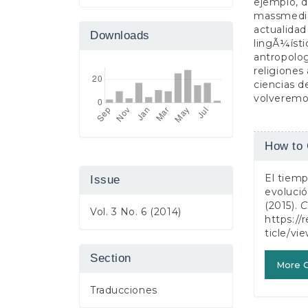
ejemplo, d
massmedia,
actualidad
Downloads
lingÃ¼ístic
antropolog
religiones
ciencias 
volveremos
Article
How to 
Detail
El tiemp
Issue
evolució
(2015).
C
Vol. 3 No. 6 (2014)
https://
ticle/vi
Section
More C
Traducciones