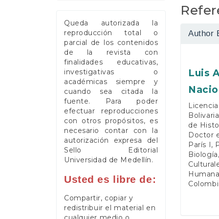
Refer
Queda autorizada la
reproducción total o
Author 
parcial de los contenidos
de la revista con
finalidades educativas,
Luis 
investigativas o
académicas siempre y
Nacio
cuando sea citada la
fuente. Para poder
Licencia
efectuar reproducciones
Bolivari
con otros propósitos, es
de Histo
necesario contar con la
Doctor e
autorización expresa del
París I,
Sello Editorial
Biología
Universidad de Medellín.
Cultural
Humanas
Usted es libre de:
Colombia
Compartir, copiar y
redistribuir el material en
cualquier medio o