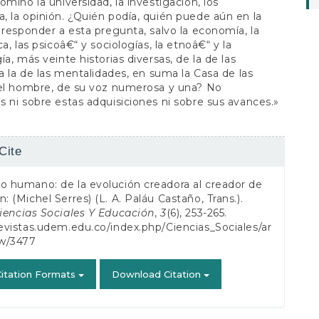
ominó la universidad, la investigación, los
 la opinión. ¿Quién podía, quién puede aún en la
 responder a esta pregunta, salvo la economía, la
a, las psicoâ€“ y sociologías, la etnoâ€“ y la
ía, más veinte historias diversas, de la de las
 a la de las mentalidades, en suma la Casa de las
del hombre, de su voz numerosa y una? No
 ni sobre estas adquisiciones ni sobre sus avances.»
Cite
s
o humano: de la evolución creadora al creador de
n: (Michel Serres) (L. A. Paláu Castaño, Trans.).
iencias Sociales Y Educación
,
3
(6), 253-265.
revistas.udem.edu.co/index.php/Ciencias_Sociales/ar
ew/3477
itation Formats
Download Citation