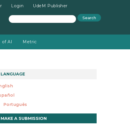
r
Login
UdeM Publisher
Search
 of AI
Metric
LANGUAGE
nglish
spañol
Português
ake
MAKE A SUBMISSION