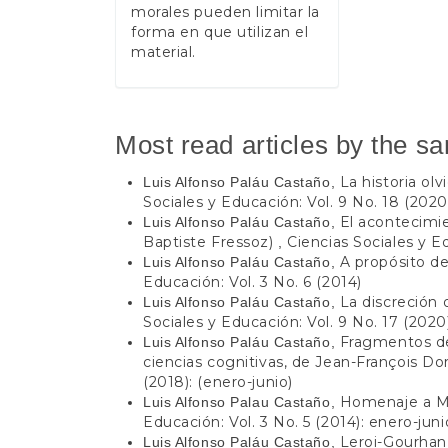
morales pueden limitar la
forma en que utilizan el
material.
Most read articles by the s
La historia olv
Luis Alfonso Paláu Castaño,
Sociales y Educación: Vol. 9 No. 18 (2020
El acontecimi
Luis Alfonso Paláu Castaño,
Baptiste Fressoz)
Ciencias Sociales y Ed
,
A propósito d
Luis Alfonso Paláu Castaño,
Educación: Vol. 3 No. 6 (2014)
La discreción 
Luis Alfonso Paláu Castaño,
Sociales y Educación: Vol. 9 No. 17 (2020)
Fragmentos de
Luis Alfonso Paláu Castaño,
ciencias cognitivas, de Jean-François Do
(2018): (enero-junio)
Homenaje a Mi
Luis Alfonso Palau Castaño,
Educación: Vol. 3 No. 5 (2014): enero-juni
Leroi-Gourhan 
Luis Alfonso Paláu Castaño,