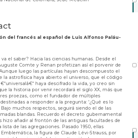
S
t
act
ón del francés al español de Luis Alfonso Paláu-
va el saber? Hacia las ciencias humanas. Desde el
 Auguste Comte y Renan profetizan así el porvenir de
. Aunque luego las partículas hayan descompuesto el
 la astrofísica haya abierto el universo, que el código
€“universalâ€“ haya descifrado la vida, yo creo sin
e la historia por venir recordará el siglo XX, más que
tres proezas, como el fundador de múltiples
s destinadas a responder a la pregunta: '¿Qué es lo
Bajo muchos respectos, seguirá siendo el de las
llamadas blandas. Recuerdo el decreto gubernamental
s hizo añadir al frontón de las antiguas facultades de
la lista de las agregaciones. Pasado 1950, ellas
. Emblemática, la figura de Claude Lévi-Strauss, por