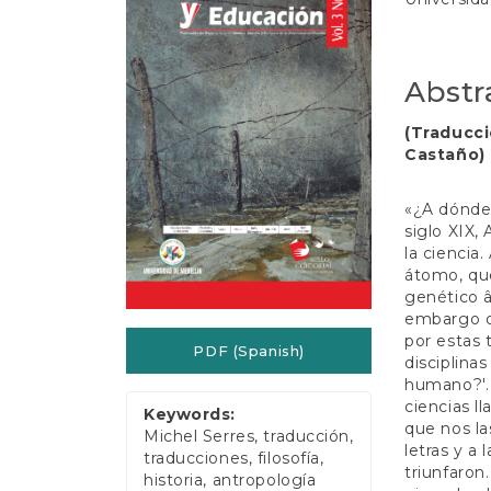
e
Sidebar
Article
n
Conten
t
S
Abstr
i
d
(Traducci
e
Castaño)
b
a
r
«¿A dónde 
siglo XIX,
la ciencia
átomo, que
genético â
embargo qu
por estas 
PDF (Spanish)
disciplina
humano?'. 
ciencias 
Keywords:
que nos la
Michel Serres, traducción,
letras y a 
traducciones, filosofía,
triunfaron
historia, antropología