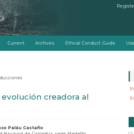
Registe
Current
Archives
Ethical Conduct Guide
Use
ducciones
E
 evolución creadora al
E
M
a
nso Paláu Castaño
d Nacional de Colombia, sede Medellín