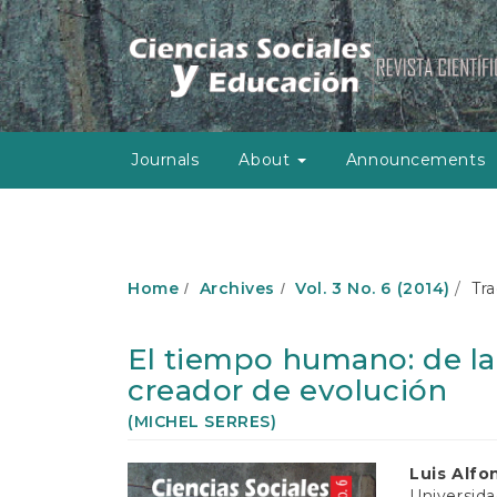
M
a
i
n
N
a
v
Journals
About
Announcements
i
g
a
t
i
o
Home
Archives
Vol. 3 No. 6 (2014)
Tra
n
M
a
El tiempo humano: de la
i
creador de evolución
n
C
(MICHEL SERRES)
o
n
Article
Main
Luis Alfo
t
Universida