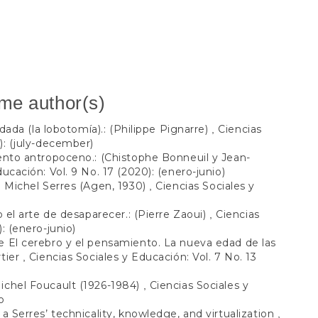
ame author(s)
idada (la lobotomía).: (Philippe Pignarre)
Ciencias
,
): (july-december)
ento antropoceno.: (Chistophe Bonneuil y Jean-
ucación: Vol. 9 No. 17 (2020): (enero-junio)
e Michel Serres (Agen, 1930)
Ciencias Sociales y
,
o el arte de desaparecer.: (Pierre Zaoui)
Ciencias
,
: (enero-junio)
 El cerebro y el pensamiento. La nueva edad de las
rtier
Ciencias Sociales y Educación: Vol. 7 No. 13
,
chel Foucault (1926-1984)
Ciencias Sociales y
,
o
a Serres’ technicality, knowledge, and virtualization
,