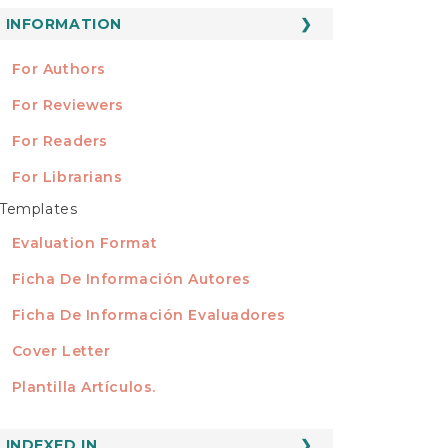
ubmission
INFORMATION
INFORMATION
For Authors
For Reviewers
For Readers
For Librarians
Templates
TEMPLATES
Evaluation Format
Ficha De Información Autores
Ficha De Información Evaluadores
Cover Letter
Plantilla Artículos.
INDEXED
INDEXED IN