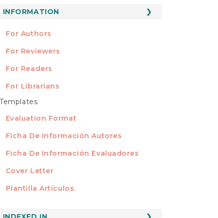
ubmission
INFORMATION
INFORMATION
For Authors
For Reviewers
For Readers
For Librarians
Templates
TEMPLATES
Evaluation Format
Ficha De Información Autores
Ficha De Información Evaluadores
Cover Letter
Plantilla Artículos.
INDEXED
INDEXED IN