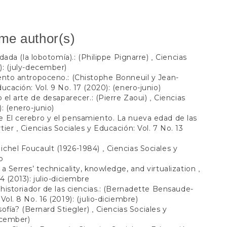
ame author(s)
idada (la lobotomía).: (Philippe Pignarre)
Ciencias
,
): (july-december)
ento antropoceno.: (Chistophe Bonneuil y Jean-
ucación: Vol. 9 No. 17 (2020): (enero-junio)
o el arte de desaparecer.: (Pierre Zaoui)
Ciencias
,
: (enero-junio)
 El cerebro y el pensamiento. La nueva edad de las
rtier
Ciencias Sociales y Educación: Vol. 7 No. 13
,
chel Foucault (1926-1984)
Ciencias Sociales y
,
o
a Serres’ technicality, knowledge, and virtualization
,
4 (2013): julio-diciembre
 historiador de las ciencias.: (Bernadette Bensaude-
Vol. 8 No. 16 (2019): (julio-diciembre)
osofía? (Bernard Stiegler)
Ciencias Sociales y
,
ecember)