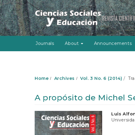
M
a
i
n
N
a
v
Journals
About
Announcements
i
g
a
t
i
o
Home
Archives
Vol. 3 No. 6 (2014)
Tra
n
M
a
A propósito de Michel Se
i
n
C
Article
Main
Luis Alfo
o
Universida
Sidebar
Article
n
t
Conten