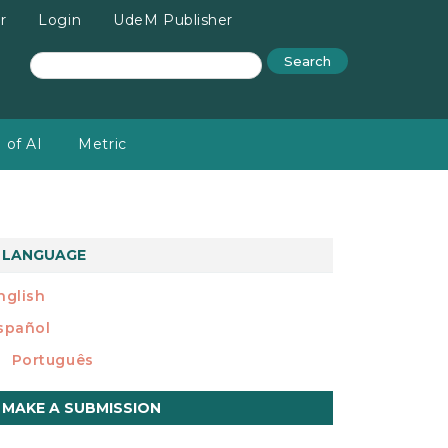
r
Login
UdeM Publisher
Search
 of AI
Metric
LANGUAGE
nglish
spañol
Português
ake
MAKE A SUBMISSION