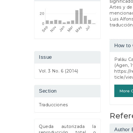
significad
Artes y de
mencionada
Luis Alfon
traducción
Article
How to 
Detail
Issue
Paláu Ca
(Agen, 1
Vol. 3 No. 6 (2014)
https://
ticle/vi
Section
More C
Traducciones
Refer
Queda autorizada la
Author 
reproducción total o