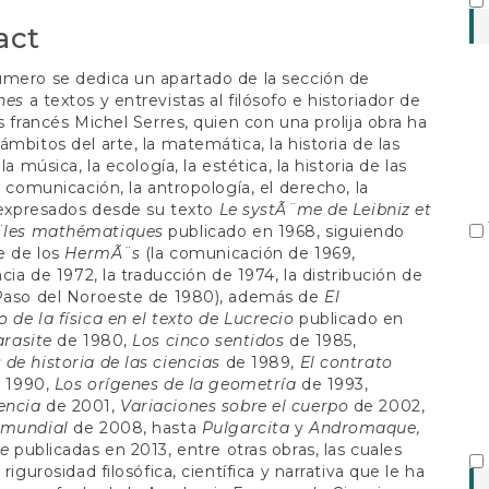
S
act
úmero se dedica un apartado de la sección de
nes
a textos y entrevistas al filósofo e historiador de
as francés Michel Serres, quien con una prolija obra ha
ámbitos del arte, la matemática, la historia de las
 la música, la ecología, la estética, la historia de las
la comunicación, la antropología, el derecho, la
, expresados desde su texto
Le systÃ¨me de Leibniz et
les
mathématiques
publicado en 1968, siguiendo
ie de los
HermÃ¨s
(la comunicación de 1969,
ncia de 1972, la traducción de 1974, la distribución de
 Paso del Noroeste de 1980), además de
El
 de la física en el texto de Lucrecio
publicado en
arasite
de 1980,
Los cinco sentidos
de 1985,
de historia de las ciencias
de 1989,
El contrato
 1990,
Los orígenes de la geometría
de 1993,
encia
de 2001,
Variaciones sobre el cuerpo
de 2002,
 mundial
de 2008, hasta
Pulgarcita
y
Andromaque,
re
publicadas en 2013, entre otras obras, las cuales
 rigurosidad filosófica, científica y narrativa que le ha