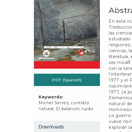
e
n
Abstr
t
S
En este n
i
Traduccio
d
las cienci
e
estudiado 
b
religiones,
a
ciencias, 
r
literatura
ses modÃ¨
con la ser
l’interfere
1977 y el
PDF (Spanish)
nacimiento
1977,
Le p
Keywords:
Elementos 
Michel Serres, contrato
natural
de
natural, El balancín, ruido
Hominesc
La guerra
vueve noi
Downloads
exploran la