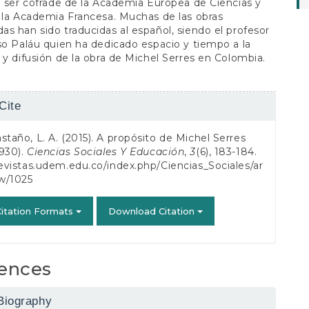
o ser cofrade de la Academia Europea de Ciencias y
 la Academia Francesa. Muchas de las obras
s han sido traducidas al español, siendo el profesor
so Paláu quien ha dedicado espacio y tiempo a la
 y difusión de la obra de Michel Serres en Colombia.
Cite
s
staño, L. A. (2015). A propósito de Michel Serres
930).
Ciencias Sociales Y Educación
,
3
(6), 183-184.
revistas.udem.edu.co/index.php/Ciencias_Sociales/ar
ew/1025
itation Formats
Download Citation
ences
Biography