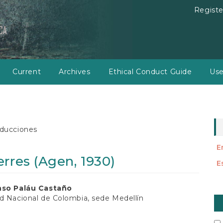
Registe
Current
Archives
Ethical Conduct Guide
Use
ducciones
E
rres (Agen, 1930)
E
nso Paláu Castaño
M
d Nacional de Colombia, sede Medellín
a
t