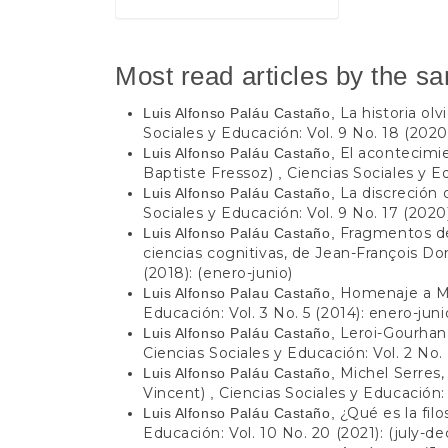
Most read articles by the s
La historia olv
Luis Alfonso Paláu Castaño,
Sociales y Educación: Vol. 9 No. 18 (2020
El acontecimi
Luis Alfonso Paláu Castaño,
Baptiste Fressoz)
Ciencias Sociales y Ed
,
La discreción 
Luis Alfonso Paláu Castaño,
Sociales y Educación: Vol. 9 No. 17 (2020)
Fragmentos de
Luis Alfonso Paláu Castaño,
ciencias cognitivas, de Jean-François Do
(2018): (enero-junio)
Homenaje a Mi
Luis Alfonso Palau Castaño,
Educación: Vol. 3 No. 5 (2014): enero-juni
Leroi-Gourhan 
Luis Alfonso Paláu Castaño,
Ciencias Sociales y Educación: Vol. 2 No. 
Michel Serres,
Luis Alfonso Paláu Castaño,
Vincent)
Ciencias Sociales y Educación: 
,
¿Qué es la fil
Luis Alfonso Paláu Castaño,
Educación: Vol. 10 No. 20 (2021): (july-d