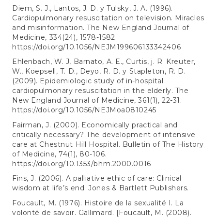
Diem, S. J., Lantos, J. D. y Tulsky, J. A. (1996).
Cardiopulmonary resuscitation on television. Miracles
and misinformation. The New England Journal of
Medicine, 334(24), 1578-1582.
https://doi.org/10.1056/NEJM199606133342406
Ehlenbach, W. J, Barnato, A. E., Curtis, j. R. Kreuter,
W., Koepsell, T. D., Deyo, R. D. y Stapleton, R. D.
(2009). Epidemiologic study of in-hospital
cardiopulmonary resuscitation in the elderly. The
New England Journal of Medicine, 361(1), 22-31.
https://doi.org/10.1056/NEJMoa0810245
Fairman, J. (2000). Economically practical and
critically necessary? The development of intensive
care at Chestnut Hill Hospital. Bulletin of The History
of Medicine, 74(1), 80-106.
https://doi.org/10.1353/bhm.2000.0016
Fins, J. (2006). A palliative ethic of care: Clinical
wisdom at life’s end. Jones & Bartlett Publishers.
Foucault, M. (1976). Histoire de la sexualité I. La
volonté de savoir. Gallimard. [Foucault, M. (2008).