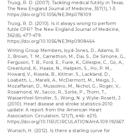
Truog, R. D. (2007). Tackling medical futility in Texas.
The New England Journal of Medicine, 357(1), 1-3.
https://doi.org/10.1056/NEJMp078109
Truog, R. D. (2010). Is it always wrong to perform
futile CPR? The New England Journal of Medicine,
362(6), 477-479.
https://doi.org/10.1056/NEJMp0908464
Writing Group Members, loyd-Jones, D., Adams, R.
J., Brown, T. M., Carnethon, M., Dai, S., De Simone, G.,
Ferguson, T. B., Ford, E., Furie, K., Gillespie, C., Go, A.,
Greenlund, K., Haase, N., Hailpern, S., Ho, P. M.,
Howard, V., Kissela, B., Kittner, S., Lackland, D.,
Lisabeth, L., Marelli, A., McDermott, M., Meigs, J.,
Mozaffarian, D., Mussolino, M., Nichol, G., Roger, V.,
Rosamond, W., Sacco, R., Sorlie, P., Thom, T.,
Wasserthiel-Smoller, S., Wong, N. y Wylie-Rosett, J.
(2010). Heart disease and stroke statistics-2010
update: A report from the American Heart
Association. Circulation, 121(7), e46- e215.
https://doi.org/10.1161/CIRCULATIONAHA.109.192667
Wunsch, H. (2012). Is there a starling curve for