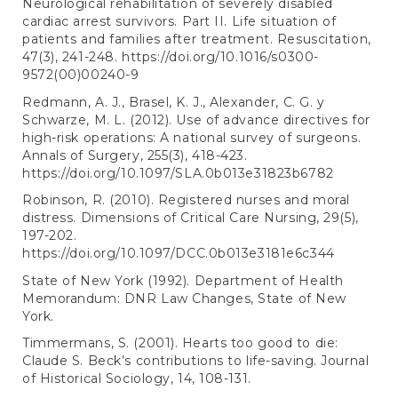
Neurological rehabilitation of severely disabled
cardiac arrest survivors. Part II. Life situation of
patients and families after treatment. Resuscitation,
47(3), 241-248.
https://doi.org/10.1016/s0300-
9572(00)00240-9
Redmann, A. J., Brasel, K. J., Alexander, C. G. y
Schwarze, M. L. (2012). Use of advance directives for
high-risk operations: A national survey of surgeons.
Annals of Surgery, 255(3), 418-423.
https://doi.org/10.1097/SLA.0b013e31823b6782
Robinson, R. (2010). Registered nurses and moral
distress. Dimensions of Critical Care Nursing, 29(5),
197-202.
https://doi.org/10.1097/DCC.0b013e3181e6c344
State of New York (1992). Department of Health
Memorandum: DNR Law Changes, State of New
York.
Timmermans, S. (2001). Hearts too good to die:
Claude S. Beck’s contributions to life-saving. Journal
of Historical Sociology, 14, 108-131.