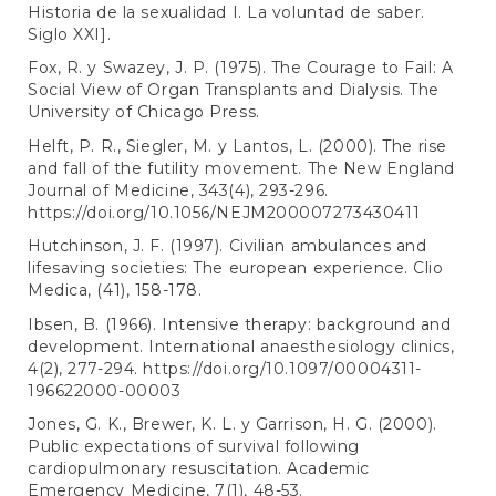
Historia de la sexualidad I. La voluntad de saber.
Siglo XXI].
Fox, R. y Swazey, J. P. (1975). The Courage to Fail: A
Social View of Organ Transplants and Dialysis. The
University of Chicago Press.
Helft, P. R., Siegler, M. y Lantos, L. (2000). The rise
and fall of the futility movement. The New England
Journal of Medicine, 343(4), 293-296.
https://doi.org/10.1056/NEJM200007273430411
Hutchinson, J. F. (1997). Civilian ambulances and
lifesaving societies: The european experience. Clio
Medica, (41), 158-178.
Ibsen, B. (1966). Intensive therapy: background and
development. International anaesthesiology clinics,
4(2), 277-294.
https://doi.org/10.1097/00004311-
196622000-00003
Jones, G. K., Brewer, K. L. y Garrison, H. G. (2000).
Public expectations of survival following
cardiopulmonary resuscitation. Academic
Emergency Medicine, 7(1), 48-53.