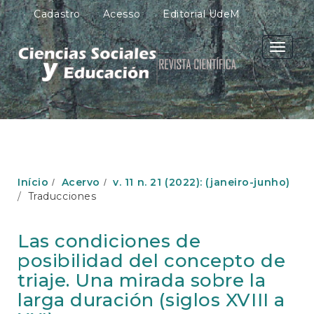
N
Cadastro
Acesso
Editorial UdeM
a
v
e
Toggle
g
navigati
a
ç
ã
o
P
r
i
n
Início
Acervo
v. 11 n. 21 (2022): (janeiro-junho)
c
Traducciones
i
p
a
Las condiciones de
l
posibilidad del concepto de
C
o
triaje. Una mirada sobre la
n
larga duración (siglos XVIII a
t