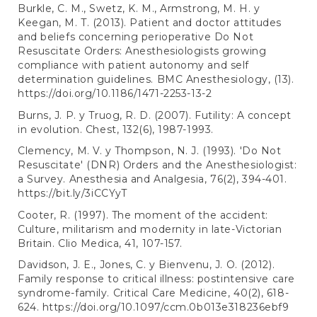
Burkle, C. M., Swetz, K. M., Armstrong, M. H. y
Keegan, M. T. (2013). Patient and doctor attitudes
and beliefs concerning perioperative Do Not
Resuscitate Orders: Anesthesiologists growing
compliance with patient autonomy and self
determination guidelines. BMC Anesthesiology, (13).
https://doi.org/10.1186/1471-2253-13-2
Burns, J. P. y Truog, R. D. (2007). Futility: A concept
in evolution. Chest, 132(6), 1987-1993.
Clemency, M. V. y Thompson, N. J. (1993). 'Do Not
Resuscitate' (DNR) Orders and the Anesthesiologist:
a Survey. Anesthesia and Analgesia, 76(2), 394-401.
https://bit.ly/3iCCYyT
Cooter, R. (1997). The moment of the accident:
Culture, militarism and modernity in late-Victorian
Britain. Clio Medica, 41, 107-157.
Davidson, J. E., Jones, C. y Bienvenu, J. O. (2012).
Family response to critical illness: postintensive care
syndrome-family. Critical Care Medicine, 40(2), 618-
624.
https://doi.org/10.1097/ccm.0b013e318236ebf9