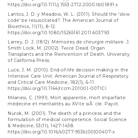
https://doi.org/10.1111/j.1553-2712.2000.tb01891.x
Lantos, J. D. y Meadow, W. L. (2011). Should the 'slow
code' be resuscitated?. The American Journal of
Bioethics, 11(11), 8-12.
https://doi.org/10.1080/15265161.2011.603793
Larrey, D. J. (1812). Mémoires de chirurgie militaire. J.
Smith Lock, M. (2002). Twice Dead: Organ
Transplants and the Reinvention of Death. University
of California Press.
Luce, J. M. (2010). End-of-life decision making in the
Intensive Care Unit. American Journal of Respiratory
and Critical Care Medicine, 182(1), 6-11.
https://doi.org/10.1164/rccm.201001-0071CI
Milanesi, C. (1991). Mort apparente, mort imparfaite:
médecine et mentalités au XVIIe siÃ¨cle. Payot.
Nurok, M. (2001). The death of a princess and the
formulation of medical competence. Social Science
& Medicine, 53(11), 1427-1438.
https://doi.org/10.1016/s0277-9536(00)00407-x