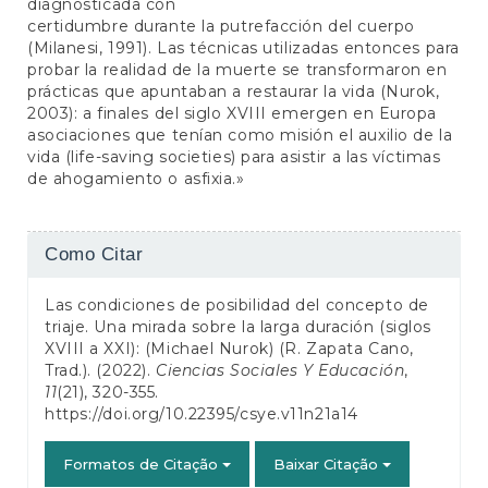
diagnosticada con
certidumbre durante la putrefacción del cuerpo
(Milanesi, 1991). Las técnicas utilizadas entonces para
probar la realidad de la muerte se transformaron en
prácticas que apuntaban a restaurar la vida (Nurok,
2003): a finales del siglo XVIII emergen en Europa
asociaciones que tenían como misión el auxilio de la
vida (life-saving societies) para asistir a las víctimas
de ahogamiento o asfixia.»
Detalhes
Como Citar
do
Las condiciones de posibilidad del concepto de
artigo
triaje. Una mirada sobre la larga duración (siglos
XVIII a XXI): (Michael Nurok) (R. Zapata Cano,
Trad.). (2022).
Ciencias Sociales Y Educación
,
11
(21), 320-355.
https://doi.org/10.22395/csye.v11n21a14
Formatos de Citação
Baixar Citação