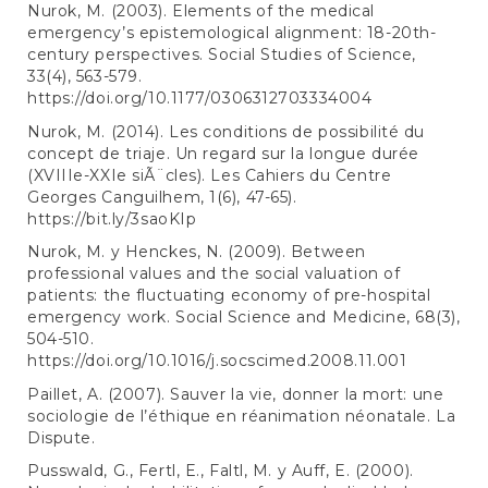
Nurok, M. (2003). Elements of the medical
emergency’s epistemological alignment: 18-20th-
century perspectives. Social Studies of Science,
33(4), 563-579.
https://doi.org/10.1177/0306312703334004
Nurok, M. (2014). Les conditions de possibilité du
concept de triaje. Un regard sur la longue durée
(XVIIIe-XXIe siÃ¨cles). Les Cahiers du Centre
Georges Canguilhem, 1(6), 47-65).
https://bit.ly/3saoKIp
Nurok, M. y Henckes, N. (2009). Between
professional values and the social valuation of
patients: the fluctuating economy of pre-hospital
emergency work. Social Science and Medicine, 68(3),
504-510.
https://doi.org/10.1016/j.socscimed.2008.11.001
Paillet, A. (2007). Sauver la vie, donner la mort: une
sociologie de l’éthique en réanimation néonatale. La
Dispute.
Pusswald, G., Fertl, E., Faltl, M. y Auff, E. (2000).