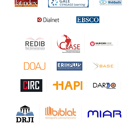
MIAR
Sapiens Research
HESBURGH
Gale Cengage Learning
CAPES