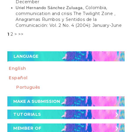
December
Colombia,
Uriel Hernando Sánchez Zuluaga,
communication and crisis The Twilight Zone
,
Anagramas Rumbos y Sentidos de la
Comunicación: Vol. 2 No. 4 (2004): January-June
1
2
>
>>
LANGUAGE
English
Español
Português
Make
MAKE A SUBMISSION
a
Submission
TUTORIALS
TUTORIALS
Cómo postular un artículo a la revista
MEMBER OF
MEMBER OF