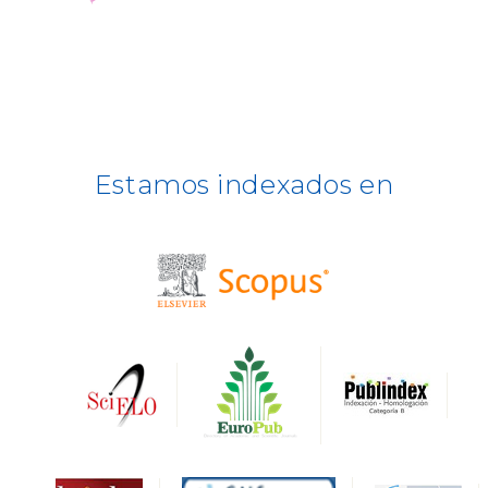
ULRICH WEB
DOAJ
ERIH PLUS
Estamos indexados en
BASE
CIRC
HAPI
DRJI
DARDO
Biblat