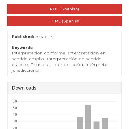
e
Article
n
PDF (Spanish)
Sidebar
t
S
HTML (Spanish)
i
d
e
Published:
2014-12-19
b
a
Keywords:
r
Interpretación conforme, Interpretación en
sentido amplio. Interpretación en sentido
estricto, Principio, Interpretación, Intérprete
jurisdiccional.
Downloads