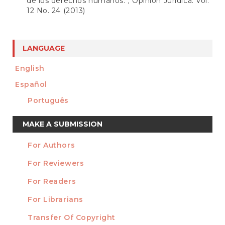
de los derechos humanos.
Opinión Jurídica: Vol.
,
12 No. 24 (2013)
LANGUAGE
English
Español
Português
Make
MAKE A SUBMISSION
a
For Authors
Submission
INFORMATION
For Reviewers
For Readers
For Librarians
Transfer Of Copyright
TEMPLATES