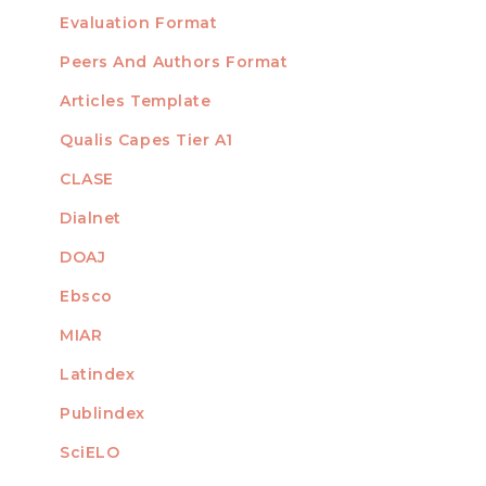
Evaluation Format
Peers And Authors Format
Articles Template
Qualis Capes Tier A1
INDEXED
CLASE
Dialnet
DOAJ
Ebsco
MIAR
Latindex
Publindex
SciELO