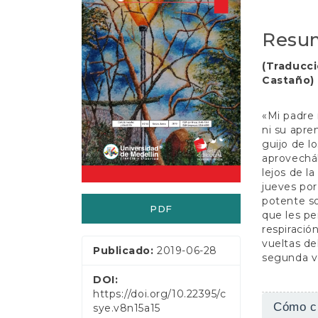
t
del
del
e
n
artículo
artícul
Resu
i
d
(Traducci
o
Castaño)
p
r
i
«Mi padre 
n
ni su apre
c
guijo de l
i
aprovechá
p
lejos de la
a
jueves por
l
potente so
PDF
B
que les pe
a
respiració
r
vueltas de
Publicado:
2019-06-28
r
segunda v
a
DOI:
l
https://doi.org/10.22395/c
Detall
a
Cómo ci
sye.v8n15a15
t