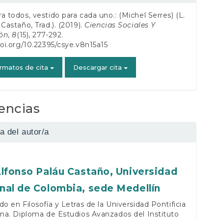
de
a todos, vestido para cada uno.: (Michel Serres) (L.
o
 Castaño, Trad.). (2019).
Ciencias Sociales Y
ón
,
8
(15), 277-292.
doi.org/10.22395/csye.v8n15a15
rmatos de cita
Descargar cita
encias
a del autor/a
Alfonso Paláu Castaño,
Universidad
nal de Colombia, sede Medellín
do en Filosofía y Letras de la Universidad Pontificia
ana. Diploma de Estudios Avanzados del Instituto