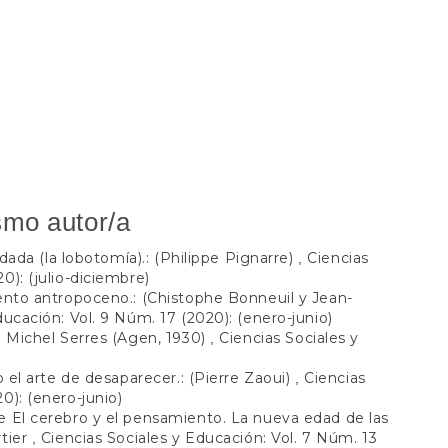
smo autor/a
idada (la lobotomía).: (Philippe Pignarre)
Ciencias
,
0): (julio-diciembre)
ento antropoceno.: (Chistophe Bonneuil y Jean-
ducación: Vol. 9 Núm. 17 (2020): (enero-junio)
e Michel Serres (Agen, 1930)
Ciencias Sociales y
,
o el arte de desaparecer.: (Pierre Zaoui)
Ciencias
,
0): (enero-junio)
 El cerebro y el pensamiento. La nueva edad de las
rtier
Ciencias Sociales y Educación: Vol. 7 Núm. 13
,