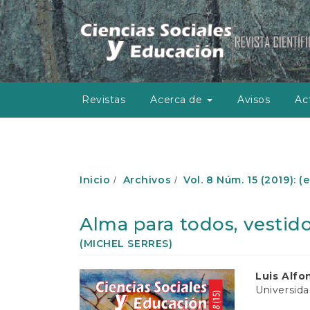
N
a
v
e
g
a
c
Revistas
Acerca de
Avisos
Ac
i
ó
n
p
r
i
Inicio
Archivos
Vol. 8 Núm. 15 (2019): (
n
c
i
Alma para todos, vestid
p
a
(MICHEL SERRES)
l
C
Barra
Conte
Luis Alfo
o
Universida
lateral
princip
n