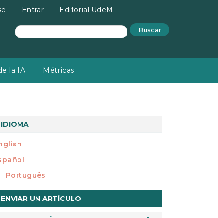
se
Entrar
Editorial UdeM
Buscar
e la IA
Métricas
IDIOMA
nglish
spañol
Português
nviar
ENVIAR UN ARTÍCULO
n