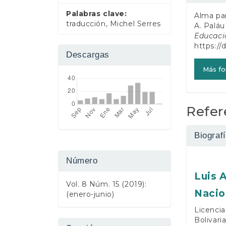
del
e
Palabras clave:
Alma par
r
artícul
traducción, Michel Serres
A. Paláu
a
Educaci
l
https://
Descargas
Más fo
Refer
Biografí
Número
Luis 
Vol. 8 Núm. 15 (2019):
Nacio
(enero-junio)
Licencia
Bolivari