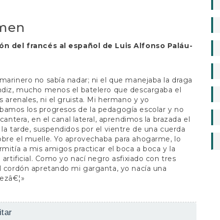
a
o
men
ón del francés al español de Luis Alfonso Paláu-
marinero no sabía nadar; ni el que manejaba la draga
ndiz, mucho menos el batelero que descargaba el
os arenales, ni el gruista. Mi hermano y yo
bamos los progresos de la pedagogía escolar y no
 cantera, en el canal lateral, aprendimos la brazada el
 la tarde, suspendidos por el vientre de una cuerda
bre el muelle. Yo aprovechaba para ahogarme, lo
rmitía a mis amigos practicar el boca a boca y la
n artificial. Como yo nací negro asfixiado con tres
l cordón apretando mi garganta, yo nacía una
ezâ€¦»
es
tar