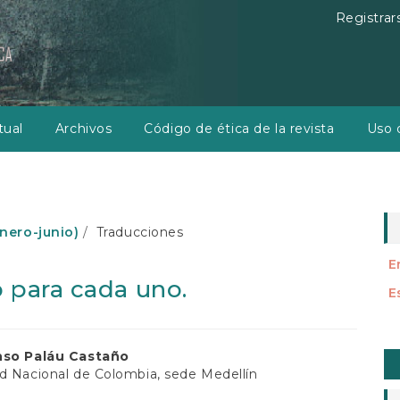
Registrar
tual
Archivos
Código de ética de la revista
Uso d
enero-junio)
Traducciones
E
o para cada uno.
E
E
nido
nso Paláu Castaño
u
d Nacional de Colombia, sede Medellín
al