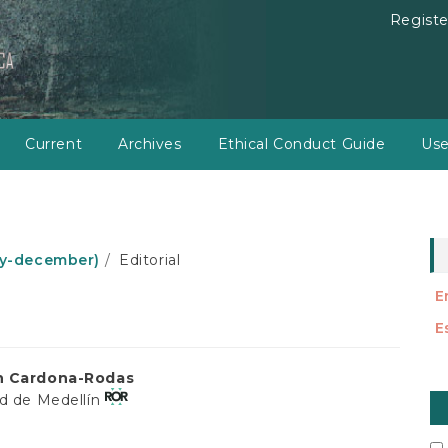
Registe
Current
Archives
Ethical Conduct Guide
Use
july-december)
Editorial
E
E
n Cardona-Rodas
M
ad de Medellín
a
t