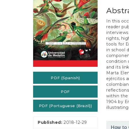
e
n
Abstr
t
S
In this occ
i
reader publ
d
interview
e
rights, hi
b
tools for 
a
in school 
r
component 
condition 
and its lin
Marta Elen
PDF (Spanish)
ejércitos 
colombiano
reflection
PDF
within the
1904 by Er
PDF (Portuguese (Brazil))
illustratin
Published:
2018-12-29
Article
How to 