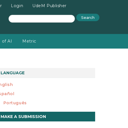
r
Login
UdeM Publisher
Search
 of AI
Metric
LANGUAGE
nglish
spañol
Português
ake
MAKE A SUBMISSION