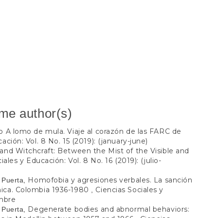
ame author(s)
ro A lomo de mula. Viaje al corazón de las FARC de
ación: Vol. 8 No. 15 (2019): (january-june)
 and Witchcraft: Between the Mist of the Visible and
iales y Educación: Vol. 8 No. 16 (2019): (julio-
Homofobia y agresiones verbales. La sanción
 Puerta,
nica. Colombia 1936-1980
Ciencias Sociales y
,
embre
Degenerate bodies and abnormal behaviors:
 Puerta,