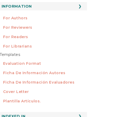
ubmission
INFORMATION
INFORMATION
For Authors
For Reviewers
For Readers
For Librarians
Templates
TEMPLATES
Evaluation Format
Ficha De Información Autores
Ficha De Información Evaluadores
Cover Letter
Plantilla Artículos.
INDEXED
INDEXED IN