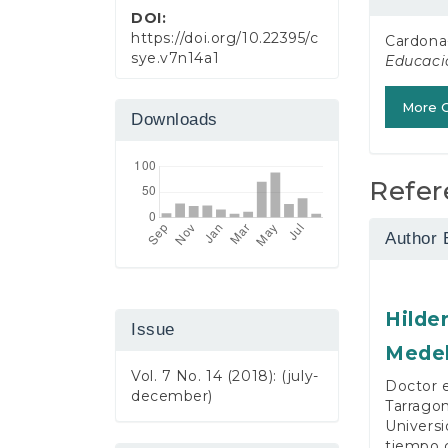
Detail
DOI:
https://doi.org/10.22395/c
Cardona-
sye.v7n14a1
Educaci
More C
Downloads
Refer
Author 
Hilde
Issue
Medel
Vol. 7 No. 14 (2018): (july-
Doctor e
december)
Tarragon
Universi
tiempo c