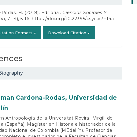
s
Rodas, H. (2018). Editorial.
Ciencias Sociales Y
ón
,
7
(14), 5-16.
https://doi.org/10.22395/csye.v7n14a1
itation Formats
Download Citation
ences
Biography
rman Cardona-Rodas,
Universidad de
lín
n Antropología de la Universitat Rovira i Virgili de
a (España). Magíster en Historia e historiador de la
dad Nacional de Colombia (MEdellín). Profesor de
ompleto e investigador de la Facultad de Ciencias