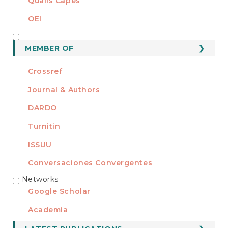
Qualis Capes
OEI
MEMBER OF
MEMBER OF
Crossref
Journal & Authors
DARDO
Turnitin
ISSUU
Conversaciones Convergentes
Networks
REDES
Google Scholar
Academia