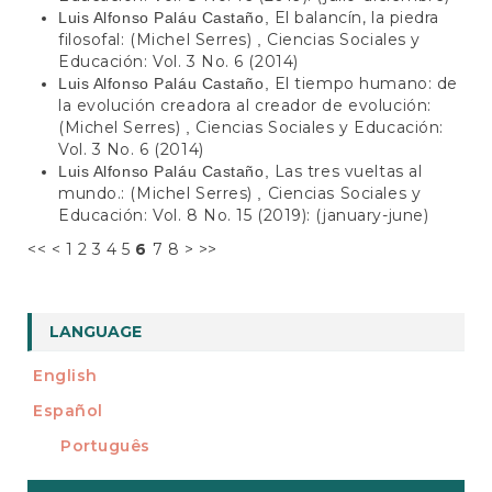
El balancín, la piedra
Luis Alfonso Paláu Castaño,
filosofal: (Michel Serres)
Ciencias Sociales y
,
Educación: Vol. 3 No. 6 (2014)
El tiempo humano: de
Luis Alfonso Paláu Castaño,
la evolución creadora al creador de evolución:
(Michel Serres)
Ciencias Sociales y Educación:
,
Vol. 3 No. 6 (2014)
Las tres vueltas al
Luis Alfonso Paláu Castaño,
mundo.: (Michel Serres)
Ciencias Sociales y
,
Educación: Vol. 8 No. 15 (2019): (january-june)
<<
<
1
2
3
4
5
6
7
8
>
>>
LANGUAGE
English
Español
Português
Make