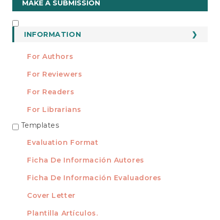
MAKE A SUBMISSION
a
Submission
INFORMATION
INFORMATION
For Authors
For Reviewers
For Readers
For Librarians
Templates
TEMPLATES
Evaluation Format
Ficha De Información Autores
Ficha De Información Evaluadores
Cover Letter
Plantilla Artículos.