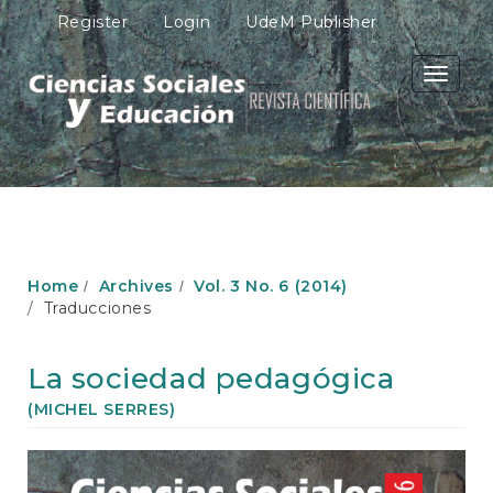
M
Register
Login
UdeM Publisher
a
i
n
Toggle
N
navigati
a
v
i
g
a
t
i
o
Home
Archives
Vol. 3 No. 6 (2014)
n
Traducciones
M
a
i
La sociedad pedagógica
n
C
(MICHEL SERRES)
o
n
Article
t