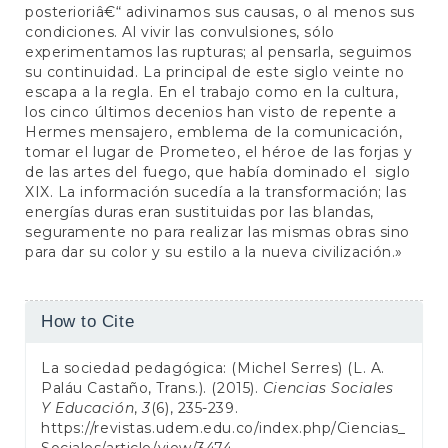
posterioriâ€“ adivinamos sus causas, o al menos sus
condiciones. Al vivir las convulsiones, sólo
experimentamos las rupturas; al pensarla, seguimos
su continuidad. La principal de este siglo veinte no
escapa a la regla. En el trabajo como en la cultura,
los cinco últimos decenios han visto de repente a
Hermes mensajero, emblema de la comunicación,
tomar el lugar de Prometeo, el héroe de las forjas y
de las artes del fuego, que había dominado el siglo
XIX. La información sucedía a la transformación; las
energías duras eran sustituidas por las blandas,
seguramente no para realizar las mismas obras sino
para dar su color y su estilo a la nueva civilización.»
Article
How to Cite
Details
La sociedad pedagógica: (Michel Serres) (L. A.
Paláu Castaño, Trans.). (2015).
Ciencias Sociales
Y Educación
,
3
(6), 235-239.
https://revistas.udem.edu.co/index.php/Ciencias_