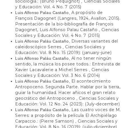
sociología.: (Bruno Péquignot)
Ciencias Sociales
,
y Educación: Vol. 4 No. 7 (2015)
A propósito de
Luis Alfonso Palau Castaño,
François Dagognet (Langres, 1924, Avallon, 2015).
Presentación de la bio-bibliografía de François
Dagognet, Luis Alfonso Palau Castaño
Ciencias
,
Sociales y Educación: Vol. 4 No. 7 (2015)
Diversas variantes del
Luis Alfonso Paláu Castaño,
caleidoscópico Serres
Ciencias Sociales y
,
Educación: Vol. 8 No. 15 (2019): (january-june)
Al no tener ningún
Luis Alfonso Paláu Castaño,
sentido, la música los posee todos.: Entrevista de
Xavier Lacavalerie a Michel Serres
Ciencias
,
Sociales y Educación: Vol. 3 No. 6 (2014)
El acontecimiento
Luis Alfonso Paláu Castaño,
Antropoceno. Segunda Parte. Hablar por la tierra,
guiar la humanidad. Hacer añicos el gran relato
geocrático del Antropoceno
Ciencias Sociales y
,
Educación: Vol. 12 No. 24 (2023): (July-december)
Las cuatro voces de M.
Luis Alfonso Paláu Castaño,
Serres: a propósito de la película El Archipiélago
Carpaccio.: (Pierre Samson)
Ciencias Sociales y
,
Educación: Vol. 8 No. 16 (2019): (julio-diciembre)