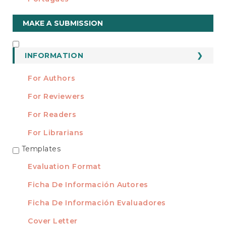
Make
MAKE A SUBMISSION
a
Submission
INFORMATION
INFORMATION
For Authors
For Reviewers
For Readers
For Librarians
Templates
TEMPLATES
Evaluation Format
Ficha De Información Autores
Ficha De Información Evaluadores
Cover Letter