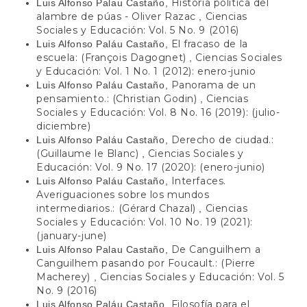
Historia política del
Luis Alfonso Palau Castaño,
alambre de púas - Oliver Razac
Ciencias
,
Sociales y Educación: Vol. 5 No. 9 (2016)
El fracaso de la
Luis Alfonso Paláu Castaño,
escuela: (François Dagognet)
Ciencias Sociales
,
y Educación: Vol. 1 No. 1 (2012): enero-junio
Panorama de un
Luis Alfonso Paláu Castaño,
pensamiento.: (Christian Godin)
Ciencias
,
Sociales y Educación: Vol. 8 No. 16 (2019): (julio-
diciembre)
Derecho de ciudad.:
Luis Alfonso Paláu Castaño,
(Guillaume le Blanc)
Ciencias Sociales y
,
Educación: Vol. 9 No. 17 (2020): (enero-junio)
Interfaces.
Luis Alfonso Paláu Castaño,
Averiguaciones sobre los mundos
intermediarios.: (Gérard Chazal)
Ciencias
,
Sociales y Educación: Vol. 10 No. 19 (2021):
(january-june)
De Canguilhem a
Luis Alfonso Palau Castaño,
Canguilhem pasando por Foucault.: (Pierre
Macherey)
Ciencias Sociales y Educación: Vol. 5
,
No. 9 (2016)
Filosofía para el
Luis Alfonso Paláu Castaño,