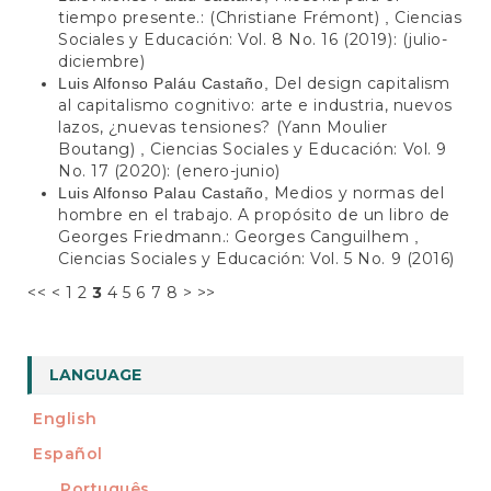
tiempo presente.: (Christiane Frémont)
Ciencias
,
Sociales y Educación: Vol. 8 No. 16 (2019): (julio-
diciembre)
Del design capitalism
Luis Alfonso Paláu Castaño,
al capitalismo cognitivo: arte e industria, nuevos
lazos, ¿nuevas tensiones? (Yann Moulier
Boutang)
Ciencias Sociales y Educación: Vol. 9
,
No. 17 (2020): (enero-junio)
Medios y normas del
Luis Alfonso Palau Castaño,
hombre en el trabajo. A propósito de un libro de
Georges Friedmann.: Georges Canguilhem
,
Ciencias Sociales y Educación: Vol. 5 No. 9 (2016)
<<
<
1
2
3
4
5
6
7
8
>
>>
LANGUAGE
English
Español
Português