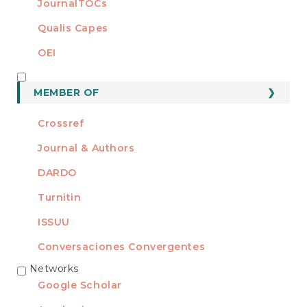
JournalTOCs
Qualis Capes
OEI
MEMBER OF
MEMBER OF
Crossref
Journal & Authors
DARDO
Turnitin
ISSUU
Conversaciones Convergentes
Networks
REDES
Google Scholar