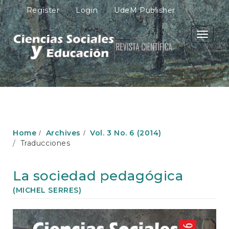
M
Register
Login
UdeM Publisher
a
i
n
Toggle
N
navigati
a
v
i
g
a
t
i
o
Home
Archives
Vol. 3 No. 6 (2014)
n
Traducciones
M
a
i
La sociedad pedagógica
n
C
(MICHEL SERRES)
o
n
Article
t