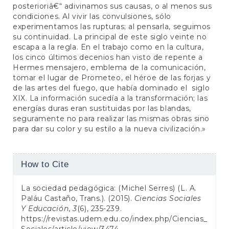
posterioriâ€“ adivinamos sus causas, o al menos sus
condiciones. Al vivir las convulsiones, sólo
experimentamos las rupturas; al pensarla, seguimos
su continuidad. La principal de este siglo veinte no
escapa a la regla. En el trabajo como en la cultura,
los cinco últimos decenios han visto de repente a
Hermes mensajero, emblema de la comunicación,
tomar el lugar de Prometeo, el héroe de las forjas y
de las artes del fuego, que había dominado el siglo
XIX. La información sucedía a la transformación; las
energías duras eran sustituidas por las blandas,
seguramente no para realizar las mismas obras sino
para dar su color y su estilo a la nueva civilización.»
Article
How to Cite
Details
La sociedad pedagógica: (Michel Serres) (L. A.
Paláu Castaño, Trans.). (2015).
Ciencias Sociales
Y Educación
,
3
(6), 235-239.
https://revistas.udem.edu.co/index.php/Ciencias_