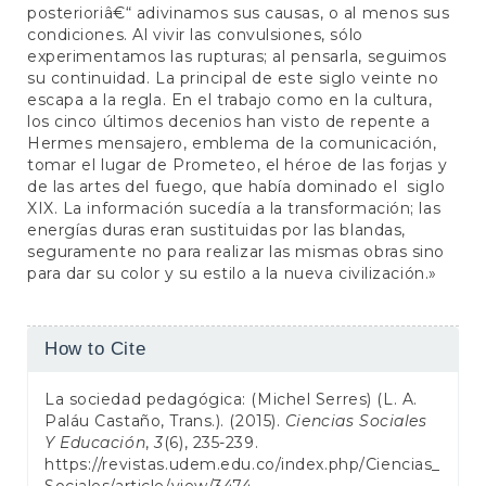
posterioriâ€“ adivinamos sus causas, o al menos sus
condiciones. Al vivir las convulsiones, sólo
experimentamos las rupturas; al pensarla, seguimos
su continuidad. La principal de este siglo veinte no
escapa a la regla. En el trabajo como en la cultura,
los cinco últimos decenios han visto de repente a
Hermes mensajero, emblema de la comunicación,
tomar el lugar de Prometeo, el héroe de las forjas y
de las artes del fuego, que había dominado el siglo
XIX. La información sucedía a la transformación; las
energías duras eran sustituidas por las blandas,
seguramente no para realizar las mismas obras sino
para dar su color y su estilo a la nueva civilización.»
Article
How to Cite
Details
La sociedad pedagógica: (Michel Serres) (L. A.
Paláu Castaño, Trans.). (2015).
Ciencias Sociales
Y Educación
,
3
(6), 235-239.
https://revistas.udem.edu.co/index.php/Ciencias_