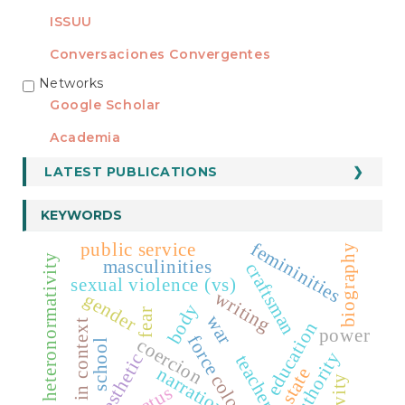
ISSUU
Conversaciones Convergentes
Networks
REDES
Google Scholar
Academia
LATEST PUBLICATIONS
KEYWORDS
femininities
public service
biography
heteronormativity
masculinities
craftsman
sexual violence (vs)
writing
gender
body
fear
war
reading in context
education
power
force
coercion
school
authority
aesthetic
teacher
narration
status