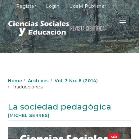
M
Register
Login
UdeM Publisher
a
i
n
Toggle
N
navigati
a
v
i
g
a
t
i
o
Home
Archives
Vol. 3 No. 6 (2014)
n
Traducciones
M
a
i
La sociedad pedagógica
n
C
(MICHEL SERRES)
o
n
Article
t