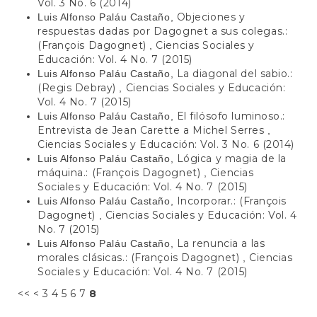
Vol. 3 No. 6 (2014)
Objeciones y
Luis Alfonso Paláu Castaño,
respuestas dadas por Dagognet a sus colegas.:
(François Dagognet)
Ciencias Sociales y
,
Educación: Vol. 4 No. 7 (2015)
La diagonal del sabio.:
Luis Alfonso Paláu Castaño,
(Regis Debray)
Ciencias Sociales y Educación:
,
Vol. 4 No. 7 (2015)
El filósofo luminoso.:
Luis Alfonso Paláu Castaño,
Entrevista de Jean Carette a Michel Serres
,
Ciencias Sociales y Educación: Vol. 3 No. 6 (2014)
Lógica y magia de la
Luis Alfonso Paláu Castaño,
máquina.: (François Dagognet)
Ciencias
,
Sociales y Educación: Vol. 4 No. 7 (2015)
Incorporar.: (François
Luis Alfonso Paláu Castaño,
Dagognet)
Ciencias Sociales y Educación: Vol. 4
,
No. 7 (2015)
La renuncia a las
Luis Alfonso Paláu Castaño,
morales clásicas.: (François Dagognet)
Ciencias
,
Sociales y Educación: Vol. 4 No. 7 (2015)
<<
<
3
4
5
6
7
8