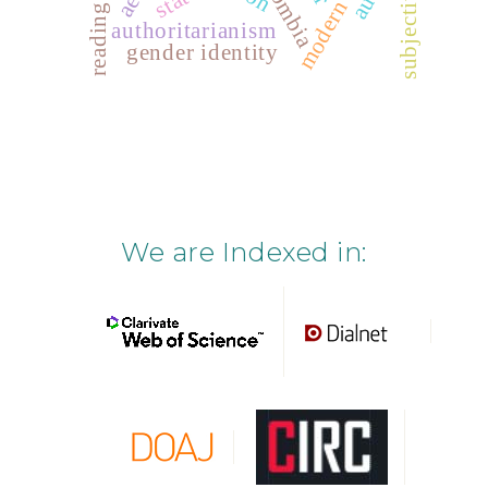
modern state
colombia
subjectivity
authoritarianism
gender identity
We are Indexed in: