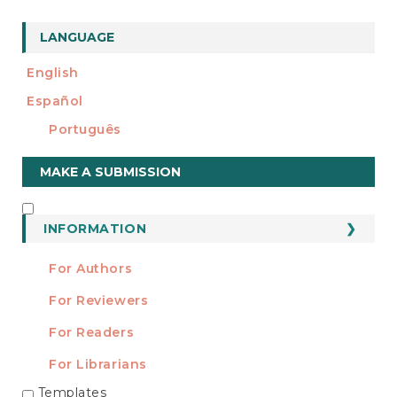
LANGUAGE
English
Español
Português
Make
MAKE A SUBMISSION
a
Submission
INFORMATION
INFORMATION
For Authors
For Reviewers
For Readers
For Librarians
Templates