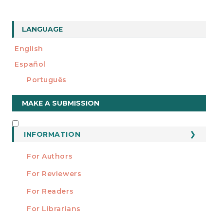
LANGUAGE
English
Español
Português
Make
MAKE A SUBMISSION
a
Submission
INFORMATION
INFORMATION
For Authors
For Reviewers
For Readers
For Librarians