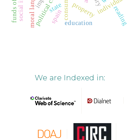
consumption
moral language
individual
property
state
reading
spain
education
We are Indexed in: