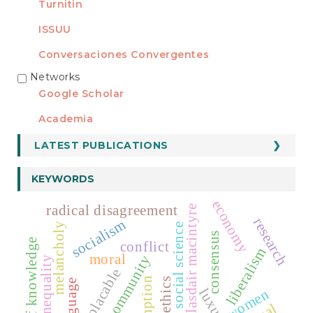
Turnitin
ISSUU
Conversaciones Convergentes
Networks
REDES
Google Scholar
Academia
LATEST PUBLICATIONS
KEYWORDS
economy
radical disagreement
alasdair macintyre
research
socialism
melancholy
social science
consensus
funds of knowledge
conflict
liberalism
moral
political community
social inequality
implacable
ethics
luxury
women