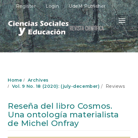
M
Register
Login
UdeM Publisher
a
i
n
Toggle
N
navigati
a
v
i
g
a
t
i
o
Home
Archives
n
Vol. 9 No. 18 (2020): (july-december)
Reviews
M
a
i
Reseña del libro Cosmos.
n
Una ontología materialista
C
o
de Michel Onfray
n
t