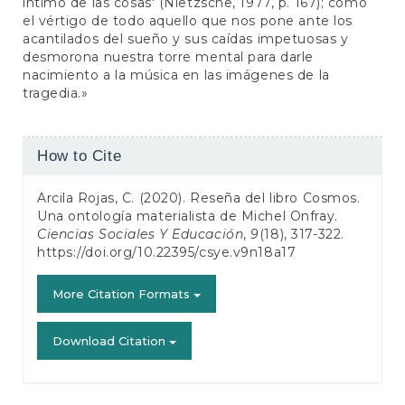
íntimo de las cosas' (Nietzsche, 1977, p. 167); como
el vértigo de todo aquello que nos pone ante los
acantilados del sueño y sus caídas impetuosas y
desmorona nuestra torre mental para darle
nacimiento a la música en las imágenes de la
tragedia.»
Article
How to Cite
Details
Arcila Rojas, C. (2020). Reseña del libro Cosmos.
Una ontología materialista de Michel Onfray.
Ciencias Sociales Y Educación
,
9
(18), 317-322.
https://doi.org/10.22395/csye.v9n18a17
More Citation Formats
Download Citation