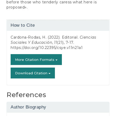
before those who tenderly caress what here is
proposed».
Article
How to Cite
Details
Cardona-Rodas, H. (2022). Editorial.
Ciencias
Sociales Y Educación
,
11
(21), 7-17.
https://doi.org/10.22395/csye.v11n21a1
More Citation Formats
Download Citation
References
Author Biography