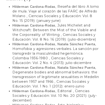
Reseña del libro A lomo
Hilderman Cardona-Rodas,
de mula. Viaje al corazón de las FARC de Alfredo
Molano
Ciencias Sociales y Educación: Vol. 8
,
No. 15 (2019): (january-june)
Jules Michelet and
Hilderman Cardona-Rodas,
Witchcraft: Between the Mist of the Visible and
the Corporeality of Writing
Ciencias Sociales y
,
Educación: Vol. 8 No. 16 (2019): (julio-diciembre)
Hilderman Cardona-Rodas, Natalia Sánchez Puerta,
Homofobia y agresiones verbales. La sanción por
transgredir la masculinidad hegemónica.
Colombia 1936-1980
Ciencias Sociales y
,
Educación: Vol. 2 No. 4 (2013): julio-diciembre
Hilderman Cardona-Rodas, Natalia Sánchez Puerta,
Degenerate bodies and abnormal behaviors: the
transgression of legitimate sexualities in Medellin
between 1957 and 1966
Ciencias Sociales y
,
Educación: Vol. 1 No. 1 (2012): enero-junio
Editorial
Ciencias
Hilderman Cardona-Rodas,
,
Sociales y Educación: Vol. 10 No. 20 (2021): (july-
december)