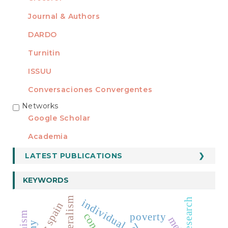
Journal & Authors
DARDO
Turnitin
ISSUU
Conversaciones Convergentes
Networks
REDES
Google Scholar
Academia
LATEST PUBLICATIONS
KEYWORDS
liberalism
research
individual
spain
poverty