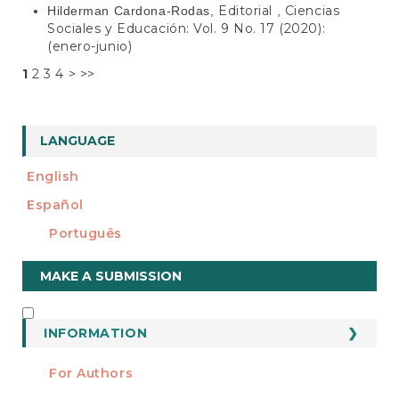
Editorial
Ciencias
Hilderman Cardona-Rodas,
,
Sociales y Educación: Vol. 9 No. 17 (2020):
(enero-junio)
1
2
3
4
>
>>
LANGUAGE
English
Español
Português
Make
MAKE A SUBMISSION
a
Submission
INFORMATION
INFORMATION
For Authors