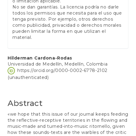
o limitación aplicable.
No se dan garantías. La licencia podría no darle
todos los permisos que necesita para el uso que
tenga previsto. Por ejemplo, otros derechos
como publicidad, privacidad o derechos morales
pueden limitar la forma en que utilizan el
material.
Main
Hilderman Cardona-Rodas
Universidad de Medellín, Medellín, Colombia
Article
https://orcid.org/0000-0002-6778-2102
Content
(unauthenticated)
Abstract
«we hope that this issue of our journal keeps feeding
the reflective-receptive territories in the flowing and
music-made and turned-into-music ritornello, given
how these sounds-texts are the warbles of the critic