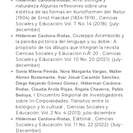
Arte, biología y
Hilderman Cardona-Rodas,
naturaleza Algunas reflexiones sobre una
estética de las formas en Kunstformen der Natur
(1904) de Ernst Haeckel (1834-1919)
Ciencias
,
Sociales y Educación: Vol. 7 No. 14 (2018): (july-
december)
Giuseppe Arcimboldo y
Hilderman Cardona-Rodas,
la parodia pictórica del lenguaje y su doble.: A
propósito de los dibujos que integran la revista
Ciencias Sociales y Educación n.Âº 20
Ciencias
,
Sociales y Educación: Vol. 10 No. 20 (2021): (july-
december)
Sonia Milena Pineda, Nora Margarita Vargas, Walter
Alonso Bustamante, Ilvar Josué Carantón Sánchez,
Diego Alejando Gómez Gómez, Hilderman Cardona-
Rodas, Claudia Arcila Rojas, Ángela Chaverra, Pablo
I Encuentro Regional de Investigadores
Bedoya,
sobre In-Corporalidades. Tránsitos entre lo
biológico y lo cultural
Ciencias Sociales y
,
Educación: Vol. 2 No. 4 (2013): julio-diciembre
Editorial
Ciencias
Hilderman Cardona-Rodas,
,
Sociales y Educación: Vol. 11 No. 22 (2022): (July-
December)