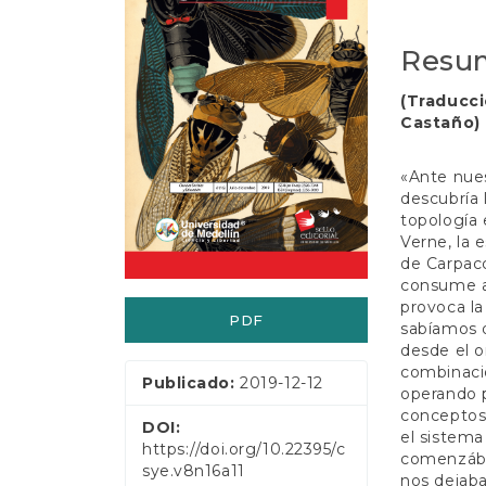
t
del
del
e
n
artículo
artícul
Resu
i
d
(Traducci
o
Castaño)
p
r
i
«Ante nues
n
descubría 
c
topología 
i
Verne, la e
p
de Carpacc
a
consume a 
l
provoca la
PDF
B
sabíamos q
a
desde el o
r
combinacio
Publicado:
2019-12-12
r
operando p
a
conceptos.
DOI:
l
el sistema
https://doi.org/10.22395/c
a
comenzába
sye.v8n16a11
t
nos dejaba