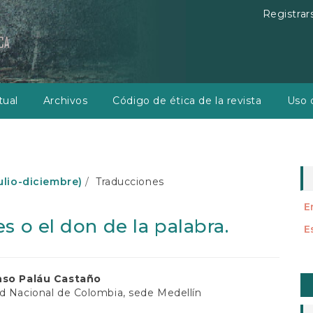
Registrar
tual
Archivos
Código de ética de la revista
Uso d
julio-diciembre)
Traducciones
E
s o el don de la palabra.
E
E
nido
nso Paláu Castaño
u
d Nacional de Colombia, sede Medellín
al