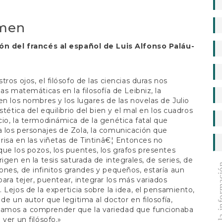
a
o
men
ón del francés al español de Luis Alfonso Paláu-
tros ojos, el filósofo de las ciencias duras nos
las matemáticas en la filosofía de Leibniz, la
en los nombres y los lugares de las novelas de Julio
stética del equilibrio del bien y el mal en los cuadros
io, la termodinámica de la genética fatal que
los personajes de Zola, la comunicación que
 risa en las viñetas de Tintinâ€¦ Entonces no
ue los pozos, los puentes, los grafos presentes
rigen en la tesis saturada de integrales, de series, de
gestión de la 
nes, de infinitos grandes y pequeños, estaría aun
ara tejer, puentear, integrar los más variados
 Lejos de la experticia sobre la idea, el pensamiento,
 de un autor que legitima al doctor en filosofía,
mos a comprender que la variedad que funcionaba
 ver un filósofo.»