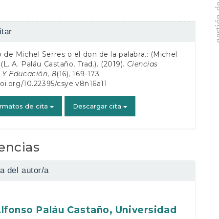
es
tar
 de Michel Serres o el don de la palabra.: (Michel
o
 (L. A. Paláu Castaño, Trad.). (2019).
Ciencias
s Y Educación
,
8
(16), 169-173.
doi.org/10.22395/csye.v8n16a11
rmatos de cita
Descargar cita
encias
a del autor/a
Alfonso Paláu Castaño,
Universidad