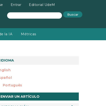
se
Entrar
Editorial UdeM
Buscar
e la IA
Métricas
IDIOMA
nglish
spañol
Português
nviar
ENVIAR UN ARTÍCULO
n