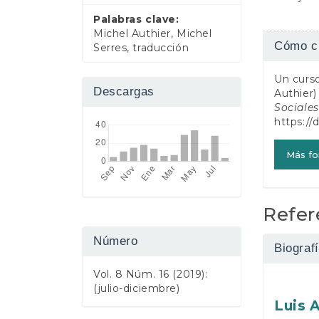
e
Palabras clave:
r
Michel Authier, Michel
Detall
a
Cómo ci
Serres, traducción
l
del
Un curso
artícul
Descargas
Authier)
Sociale
https://
Más fo
Refer
Número
Biografí
Vol. 8 Núm. 16 (2019):
(julio-diciembre)
Luis 