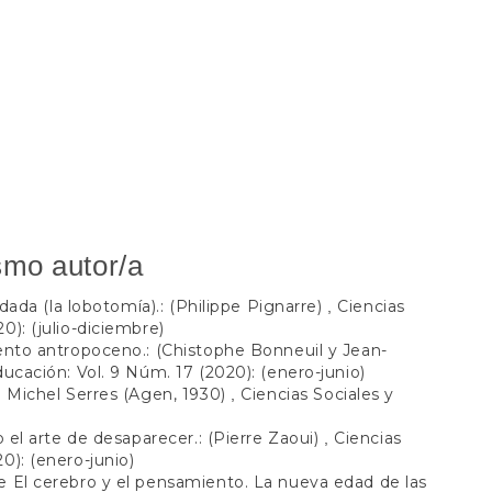
smo autor/a
idada (la lobotomía).: (Philippe Pignarre)
Ciencias
,
0): (julio-diciembre)
ento antropoceno.: (Chistophe Bonneuil y Jean-
ducación: Vol. 9 Núm. 17 (2020): (enero-junio)
e Michel Serres (Agen, 1930)
Ciencias Sociales y
,
o el arte de desaparecer.: (Pierre Zaoui)
Ciencias
,
0): (enero-junio)
 El cerebro y el pensamiento. La nueva edad de las