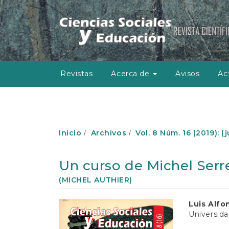
N
a
v
e
g
a
c
Revistas
Acerca de
Avisos
Ac
i
ó
n
p
r
i
Inicio
Archivos
Vol. 8 Núm. 16 (2019): (
n
c
i
Un curso de Michel Serre
p
a
(MICHEL AUTHIER)
l
C
Barra
Conte
Luis Alfo
o
Universida
lateral
princip
n