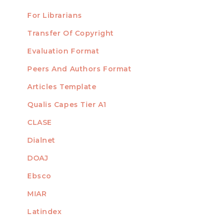
For Librarians
Transfer Of Copyright
TEMPLATES
Evaluation Format
Peers And Authors Format
Articles Template
Qualis Capes Tier A1
INDEXED
CLASE
Dialnet
DOAJ
Ebsco
MIAR
Latindex