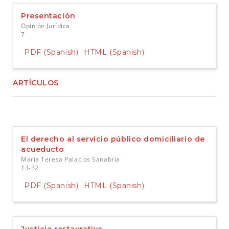
e
n
Presentación
t
Opinión Jurídica
S
7
i
d
PDF (Spanish)
HTML (Spanish)
e
b
a
ARTÍCULOS
r
El derecho al servicio público domiciliario de
acueducto
María Teresa Palacios Sanabria
13-32
PDF (Spanish)
HTML (Spanish)
Justicia restaurativa