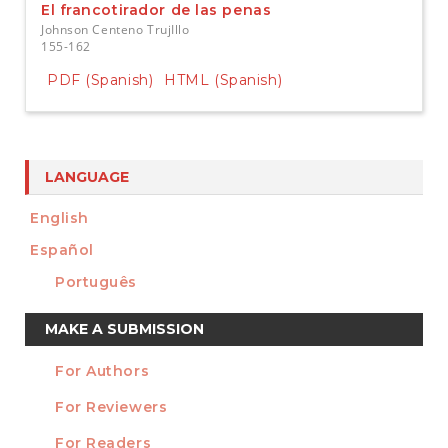
El francotirador de las penas
Johnson Centeno TrujIllo
155-162
PDF (Spanish)
HTML (Spanish)
LANGUAGE
English
Español
Português
Make
MAKE A SUBMISSION
a
For Authors
Submission
INFORMATION
For Reviewers
For Readers