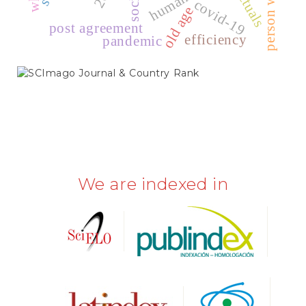
covid-19
old age
post agreement
efficiency
pandemic
SCIMAGO
We are indexed in