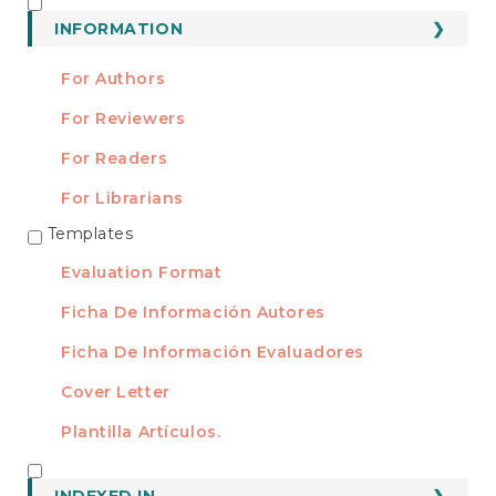
Submission
INFORMATION
INFORMATION
For Authors
For Reviewers
For Readers
For Librarians
Templates
TEMPLATES
Evaluation Format
Ficha De Información Autores
Ficha De Información Evaluadores
Cover Letter
Plantilla Artículos.
INDEXED
INDEXED IN