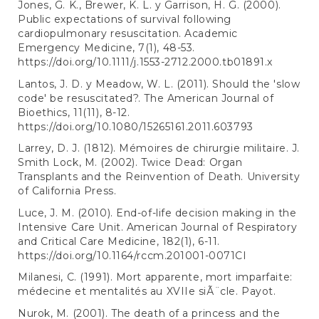
Jones, G. K., Brewer, K. L. y Garrison, H. G. (2000).
Public expectations of survival following
cardiopulmonary resuscitation. Academic
Emergency Medicine, 7(1), 48-53.
https://doi.org/10.1111/j.1553-2712.2000.tb01891.x
Lantos, J. D. y Meadow, W. L. (2011). Should the 'slow
code' be resuscitated?. The American Journal of
Bioethics, 11(11), 8-12.
https://doi.org/10.1080/15265161.2011.603793
Larrey, D. J. (1812). Mémoires de chirurgie militaire. J.
Smith Lock, M. (2002). Twice Dead: Organ
Transplants and the Reinvention of Death. University
of California Press.
Luce, J. M. (2010). End-of-life decision making in the
Intensive Care Unit. American Journal of Respiratory
and Critical Care Medicine, 182(1), 6-11.
https://doi.org/10.1164/rccm.201001-0071CI
Milanesi, C. (1991). Mort apparente, mort imparfaite:
médecine et mentalités au XVIIe siÃ¨cle. Payot.
Nurok, M. (2001). The death of a princess and the