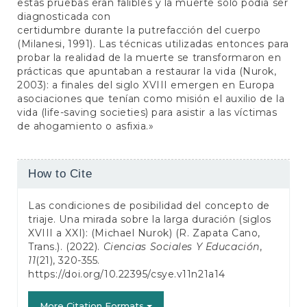
estas pruebas eran falibles y la muerte solo podía ser
diagnosticada con
certidumbre durante la putrefacción del cuerpo
(Milanesi, 1991). Las técnicas utilizadas entonces para
probar la realidad de la muerte se transformaron en
prácticas que apuntaban a restaurar la vida (Nurok,
2003): a finales del siglo XVIII emergen en Europa
asociaciones que tenían como misión el auxilio de la
vida (life-saving societies) para asistir a las víctimas
de ahogamiento o asfixia.»
Article
How to Cite
Details
Las condiciones de posibilidad del concepto de
triaje. Una mirada sobre la larga duración (siglos
XVIII a XXI): (Michael Nurok) (R. Zapata Cano,
Trans.). (2022).
Ciencias Sociales Y Educación
,
11
(21), 320-355.
https://doi.org/10.22395/csye.v11n21a14
More Citation Formats