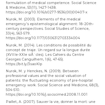
formulation of medical competence. Social Science
& Medicine, 53(11), 1427-1438.
https://doi.org/10.1016/s0277-9536(00)00407-x
Nurok, M. (2003). Elements of the medical
emergency’s epistemological alignment: 18-20th-
century perspectives. Social Studies of Science,
33(4), 563-579.
https://doi.org/10.1177/0306312703334004
Nurok, M. (2014). Les conditions de possibilité du
concept de triaje. Un regard sur la longue durée
(XVIIIe-XXIe siÃ¨cles). Les Cahiers du Centre
Georges Canguilhem, 1(6), 47-65).
https://bit.ly/3saoKIp
Nurok, M. y Henckes, N. (2009). Between
professional values and the social valuation of
patients: the fluctuating economy of pre-hospital
emergency work. Social Science and Medicine, 68(3),
504-510.
https://doi.org/10.1016/j.socscimed.2008.11.001
Paillet, A. (2007). Sauver la vie, donner la mort: une