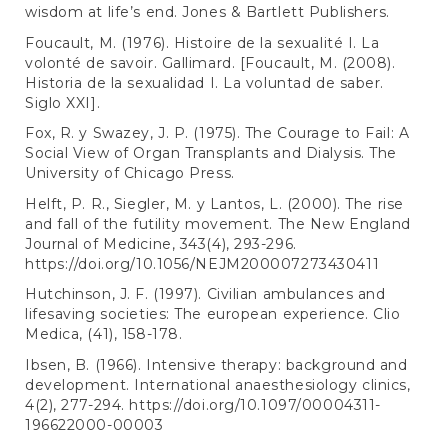
wisdom at life’s end. Jones & Bartlett Publishers.
Foucault, M. (1976). Histoire de la sexualité I. La
volonté de savoir. Gallimard. [Foucault, M. (2008).
Historia de la sexualidad I. La voluntad de saber.
Siglo XXI].
Fox, R. y Swazey, J. P. (1975). The Courage to Fail: A
Social View of Organ Transplants and Dialysis. The
University of Chicago Press.
Helft, P. R., Siegler, M. y Lantos, L. (2000). The rise
and fall of the futility movement. The New England
Journal of Medicine, 343(4), 293-296.
https://doi.org/10.1056/NEJM200007273430411
Hutchinson, J. F. (1997). Civilian ambulances and
lifesaving societies: The european experience. Clio
Medica, (41), 158-178.
Ibsen, B. (1966). Intensive therapy: background and
development. International anaesthesiology clinics,
4(2), 277-294.
https://doi.org/10.1097/00004311-
196622000-00003