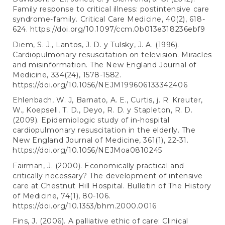
Family response to critical illness: postintensive care
syndrome-family. Critical Care Medicine, 40(2), 618-
624.
https://doi.org/10.1097/ccm.0b013e318236ebf9
Diem, S. J., Lantos, J. D. y Tulsky, J. A. (1996).
Cardiopulmonary resuscitation on television. Miracles
and misinformation. The New England Journal of
Medicine, 334(24), 1578-1582.
https://doi.org/10.1056/NEJM199606133342406
Ehlenbach, W. J, Barnato, A. E., Curtis, j. R. Kreuter,
W., Koepsell, T. D., Deyo, R. D. y Stapleton, R. D.
(2009). Epidemiologic study of in-hospital
cardiopulmonary resuscitation in the elderly. The
New England Journal of Medicine, 361(1), 22-31.
https://doi.org/10.1056/NEJMoa0810245
Fairman, J. (2000). Economically practical and
critically necessary? The development of intensive
care at Chestnut Hill Hospital. Bulletin of The History
of Medicine, 74(1), 80-106.
https://doi.org/10.1353/bhm.2000.0016
Fins, J. (2006). A palliative ethic of care: Clinical