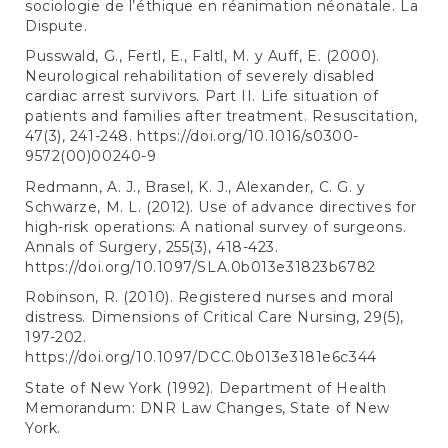
sociologie de l’éthique en réanimation néonatale. La
Dispute.
Pusswald, G., Fertl, E., Faltl, M. y Auff, E. (2000).
Neurological rehabilitation of severely disabled
cardiac arrest survivors. Part II. Life situation of
patients and families after treatment. Resuscitation,
47(3), 241-248.
https://doi.org/10.1016/s0300-
9572(00)00240-9
Redmann, A. J., Brasel, K. J., Alexander, C. G. y
Schwarze, M. L. (2012). Use of advance directives for
high-risk operations: A national survey of surgeons.
Annals of Surgery, 255(3), 418-423.
https://doi.org/10.1097/SLA.0b013e31823b6782
Robinson, R. (2010). Registered nurses and moral
distress. Dimensions of Critical Care Nursing, 29(5),
197-202.
https://doi.org/10.1097/DCC.0b013e3181e6c344
State of New York (1992). Department of Health
Memorandum: DNR Law Changes, State of New
York.