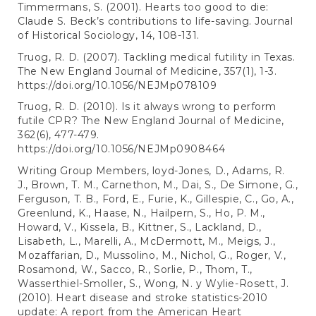
Timmermans, S. (2001). Hearts too good to die:
Claude S. Beck’s contributions to life-saving. Journal
of Historical Sociology, 14, 108-131.
Truog, R. D. (2007). Tackling medical futility in Texas.
The New England Journal of Medicine, 357(1), 1-3.
https://doi.org/10.1056/NEJMp078109
Truog, R. D. (2010). Is it always wrong to perform
futile CPR? The New England Journal of Medicine,
362(6), 477-479.
https://doi.org/10.1056/NEJMp0908464
Writing Group Members, loyd-Jones, D., Adams, R.
J., Brown, T. M., Carnethon, M., Dai, S., De Simone, G.,
Ferguson, T. B., Ford, E., Furie, K., Gillespie, C., Go, A.,
Greenlund, K., Haase, N., Hailpern, S., Ho, P. M.,
Howard, V., Kissela, B., Kittner, S., Lackland, D.,
Lisabeth, L., Marelli, A., McDermott, M., Meigs, J.,
Mozaffarian, D., Mussolino, M., Nichol, G., Roger, V.,
Rosamond, W., Sacco, R., Sorlie, P., Thom, T.,
Wasserthiel-Smoller, S., Wong, N. y Wylie-Rosett, J.
(2010). Heart disease and stroke statistics-2010
update: A report from the American Heart