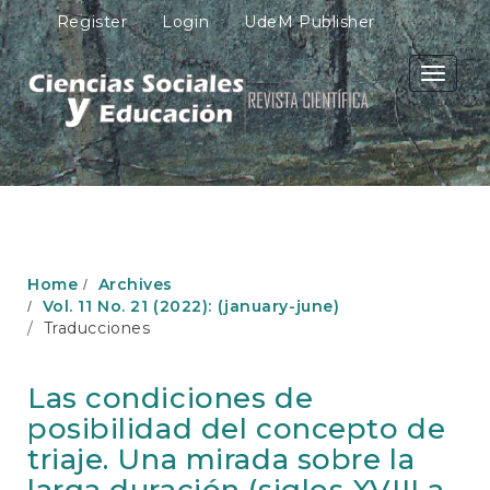
M
Register
Login
UdeM Publisher
a
i
n
Toggle
N
navigati
a
v
i
g
a
t
i
o
Home
Archives
n
Vol. 11 No. 21 (2022): (january-june)
M
Traducciones
a
i
n
Las condiciones de
C
posibilidad del concepto de
o
n
triaje. Una mirada sobre la
t