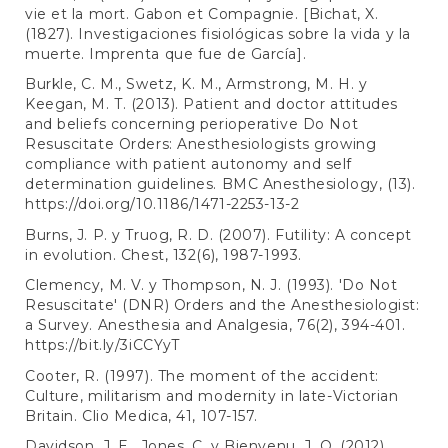
vie et la mort. Gabon et Compagnie. [Bichat, X.
(1827). Investigaciones fisiológicas sobre la vida y la
muerte. Imprenta que fue de García].
Burkle, C. M., Swetz, K. M., Armstrong, M. H. y
Keegan, M. T. (2013). Patient and doctor attitudes
and beliefs concerning perioperative Do Not
Resuscitate Orders: Anesthesiologists growing
compliance with patient autonomy and self
determination guidelines. BMC Anesthesiology, (13).
https://doi.org/10.1186/1471-2253-13-2
Burns, J. P. y Truog, R. D. (2007). Futility: A concept
in evolution. Chest, 132(6), 1987-1993.
Clemency, M. V. y Thompson, N. J. (1993). 'Do Not
Resuscitate' (DNR) Orders and the Anesthesiologist:
a Survey. Anesthesia and Analgesia, 76(2), 394-401.
https://bit.ly/3iCCYyT
Cooter, R. (1997). The moment of the accident:
Culture, militarism and modernity in late-Victorian
Britain. Clio Medica, 41, 107-157.
Davidson, J. E., Jones, C. y Bienvenu, J. O. (2012).