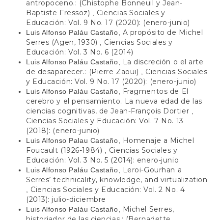
antropoceno.: (Chistophe Bonneuil y Jean-
Baptiste Fressoz)
Ciencias Sociales y
,
Educación: Vol. 9 No. 17 (2020): (enero-junio)
A propósito de Michel
Luis Alfonso Paláu Castaño,
Serres (Agen, 1930)
Ciencias Sociales y
,
Educación: Vol. 3 No. 6 (2014)
La discreción o el arte
Luis Alfonso Paláu Castaño,
de desaparecer.: (Pierre Zaoui)
Ciencias Sociales
,
y Educación: Vol. 9 No. 17 (2020): (enero-junio)
Fragmentos de El
Luis Alfonso Paláu Castaño,
cerebro y el pensamiento. La nueva edad de las
ciencias cognitivas, de Jean-François Dortier
,
Ciencias Sociales y Educación: Vol. 7 No. 13
(2018): (enero-junio)
Homenaje a Michel
Luis Alfonso Palau Castaño,
Foucault (1926-1984)
Ciencias Sociales y
,
Educación: Vol. 3 No. 5 (2014): enero-junio
Leroi-Gourhan a
Luis Alfonso Paláu Castaño,
Serres’ technicality, knowledge, and virtualization
Ciencias Sociales y Educación: Vol. 2 No. 4
,
(2013): julio-diciembre
Michel Serres,
Luis Alfonso Paláu Castaño,
historiador de las ciencias.: (Bernadette