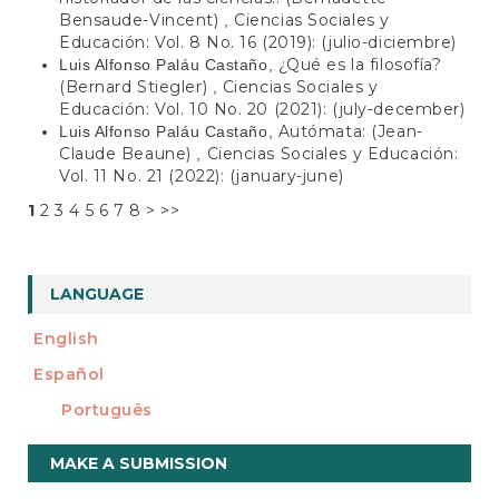
Bensaude-Vincent)
Ciencias Sociales y
,
Educación: Vol. 8 No. 16 (2019): (julio-diciembre)
¿Qué es la filosofía?
Luis Alfonso Paláu Castaño,
(Bernard Stiegler)
Ciencias Sociales y
,
Educación: Vol. 10 No. 20 (2021): (july-december)
Autómata: (Jean-
Luis Alfonso Paláu Castaño,
Claude Beaune)
Ciencias Sociales y Educación:
,
Vol. 11 No. 21 (2022): (january-june)
1
2
3
4
5
6
7
8
>
>>
LANGUAGE
English
Español
Português
Make
MAKE A SUBMISSION
a