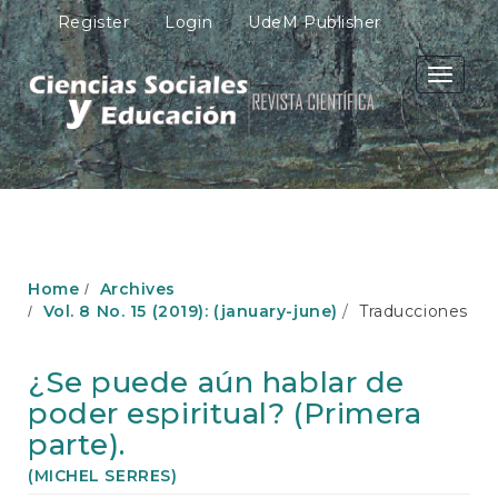
M
Register
Login
UdeM Publisher
a
i
n
Toggle
N
navigati
a
v
i
g
a
t
i
o
Home
Archives
n
Vol. 8 No. 15 (2019): (january-june)
Traducciones
M
a
i
¿Se puede aún hablar de
n
poder espiritual? (Primera
C
o
parte).
n
(MICHEL SERRES)
t