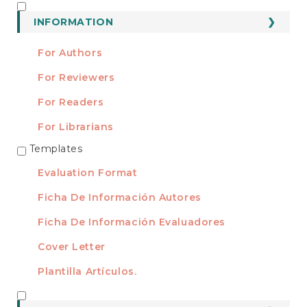
Submission
INFORMATION
INFORMATION
For Authors
For Reviewers
For Readers
For Librarians
Templates
TEMPLATES
Evaluation Format
Ficha De Información Autores
Ficha De Información Evaluadores
Cover Letter
Plantilla Artículos.
INDEXED