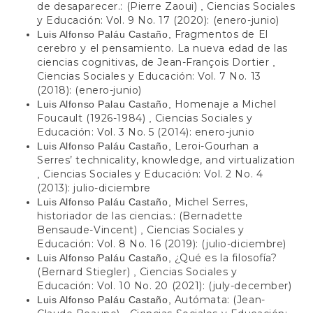
de desaparecer.: (Pierre Zaoui)
Ciencias Sociales
,
y Educación: Vol. 9 No. 17 (2020): (enero-junio)
Fragmentos de El
Luis Alfonso Paláu Castaño,
cerebro y el pensamiento. La nueva edad de las
ciencias cognitivas, de Jean-François Dortier
,
Ciencias Sociales y Educación: Vol. 7 No. 13
(2018): (enero-junio)
Homenaje a Michel
Luis Alfonso Palau Castaño,
Foucault (1926-1984)
Ciencias Sociales y
,
Educación: Vol. 3 No. 5 (2014): enero-junio
Leroi-Gourhan a
Luis Alfonso Paláu Castaño,
Serres’ technicality, knowledge, and virtualization
Ciencias Sociales y Educación: Vol. 2 No. 4
,
(2013): julio-diciembre
Michel Serres,
Luis Alfonso Paláu Castaño,
historiador de las ciencias.: (Bernadette
Bensaude-Vincent)
Ciencias Sociales y
,
Educación: Vol. 8 No. 16 (2019): (julio-diciembre)
¿Qué es la filosofía?
Luis Alfonso Paláu Castaño,
(Bernard Stiegler)
Ciencias Sociales y
,
Educación: Vol. 10 No. 20 (2021): (july-december)
Autómata: (Jean-
Luis Alfonso Paláu Castaño,