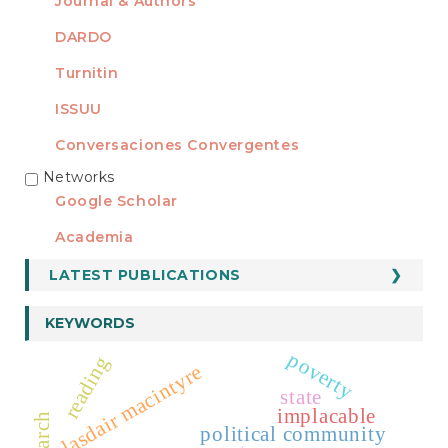
Journal & Authors
DARDO
Turnitin
ISSUU
Conversaciones Convergentes
Networks
REDES
Google Scholar
Academia
LATEST PUBLICATIONS
KEYWORDS
poverty
reading
alasdair macintyre
state
implacable
research
political community