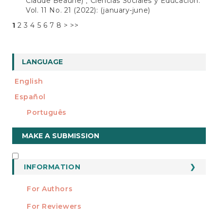
Claude Beaune)
Ciencias Sociales y Educación:
,
Vol. 11 No. 21 (2022): (january-june)
1
2
3
4
5
6
7
8
>
>>
LANGUAGE
English
Español
Português
Make
MAKE A SUBMISSION
a
Submission
INFORMATION
INFORMATION
For Authors
For Reviewers