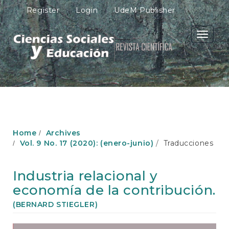
M
Register
Login
UdeM Publisher
a
i
n
Toggle
N
navigati
a
v
i
g
a
t
i
o
Home
Archives
n
Vol. 9 No. 17 (2020): (enero-junio)
Traducciones
M
a
i
Industria relacional y
n
economía de la contribución.
C
o
(BERNARD STIEGLER)
n
t