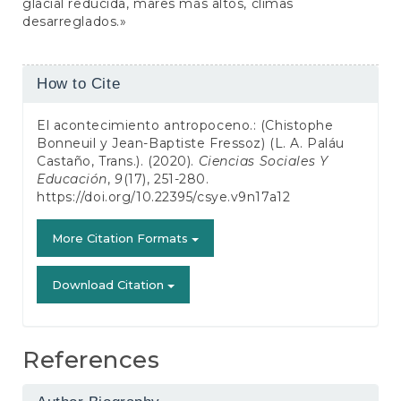
glacial reducida, mares más altos, climas
desarreglados.»
Article
How to Cite
Details
El acontecimiento antropoceno.: (Chistophe
Bonneuil y Jean-Baptiste Fressoz) (L. A. Paláu
Castaño, Trans.). (2020).
Ciencias Sociales Y
Educación
,
9
(17), 251-280.
https://doi.org/10.22395/csye.v9n17a12
More Citation Formats
Download Citation
References