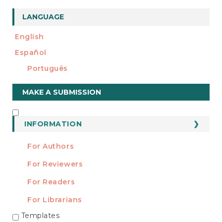
LANGUAGE
English
Español
Português
Make
MAKE A SUBMISSION
a
Submission
INFORMATION
INFORMATION
For Authors
For Reviewers
For Readers
For Librarians
Templates
TEMPLATES