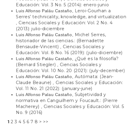
Educación: Vol. 3 No. 5 (2014): enero-junio
Leroi-Gourhan a
Luis Alfonso Paláu Castaño,
Serres’ technicality, knowledge, and virtualization
Ciencias Sociales y Educación: Vol. 2 No. 4
,
(2013): julio-diciembre
Michel Serres,
Luis Alfonso Paláu Castaño,
historiador de las ciencias.: (Bernadette
Bensaude-Vincent)
Ciencias Sociales y
,
Educación: Vol. 8 No. 16 (2019): (julio-diciembre)
¿Qué es la filosofía?
Luis Alfonso Paláu Castaño,
(Bernard Stiegler)
Ciencias Sociales y
,
Educación: Vol. 10 No. 20 (2021): (july-december)
Autómata: (Jean-
Luis Alfonso Paláu Castaño,
Claude Beaune)
Ciencias Sociales y Educación:
,
Vol. 11 No. 21 (2022): (january-june)
Subjetividad y
Luis Alfonso Palau Castaño,
normativa en Canguilhem y Foucault.: (Pierre
Macherey)
Ciencias Sociales y Educación: Vol. 5
,
No. 9 (2016)
1
2
3
4
5
6
7
8
>
>>