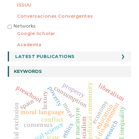
ISSUU
Conversaciones Convergentes
Networks
REDES
Google Scholar
Academia
LATEST PUBLICATIONS
KEYWORDS
property
liberalism
political community
preschool
consumption
poverty
luxury
spain
economy
radical disagreement
moral
social exclusion
education
social inequality
alasdair macintyre
moral language
conflict
socialism
research
social science
consensus
ethics
state