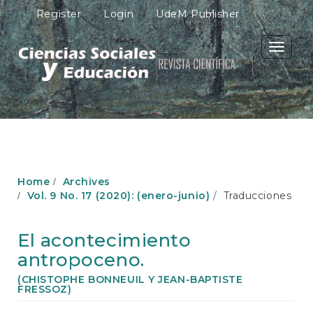
M
Register
Login
UdeM Publisher
a
i
n
Toggle
N
navigati
a
v
i
g
a
t
i
o
Home
Archives
n
Vol. 9 No. 17 (2020): (enero-junio)
Traducciones
M
a
i
El acontecimiento
n
antropoceno.
C
o
(CHISTOPHE BONNEUIL Y JEAN-BAPTISTE
n
FRESSOZ)
t