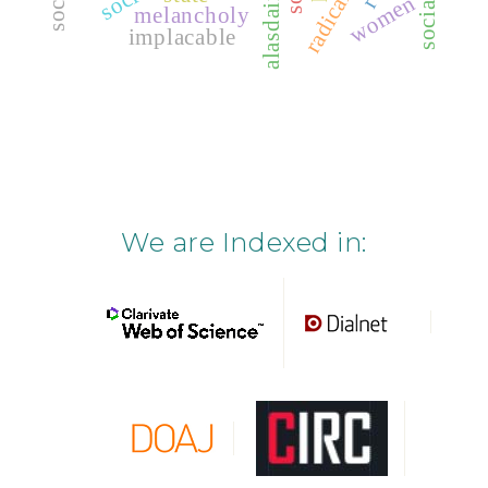
women
melancholy
implacable
We are Indexed in: