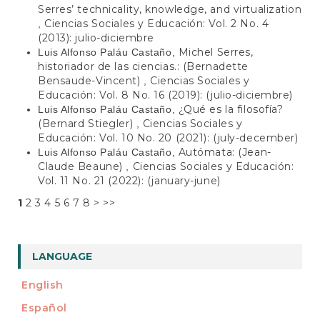
Serres’ technicality, knowledge, and virtualization
Ciencias Sociales y Educación: Vol. 2 No. 4
,
(2013): julio-diciembre
Michel Serres,
Luis Alfonso Paláu Castaño,
historiador de las ciencias.: (Bernadette
Bensaude-Vincent)
Ciencias Sociales y
,
Educación: Vol. 8 No. 16 (2019): (julio-diciembre)
¿Qué es la filosofía?
Luis Alfonso Paláu Castaño,
(Bernard Stiegler)
Ciencias Sociales y
,
Educación: Vol. 10 No. 20 (2021): (july-december)
Autómata: (Jean-
Luis Alfonso Paláu Castaño,
Claude Beaune)
Ciencias Sociales y Educación:
,
Vol. 11 No. 21 (2022): (january-june)
1
2
3
4
5
6
7
8
>
>>
LANGUAGE
English
Español