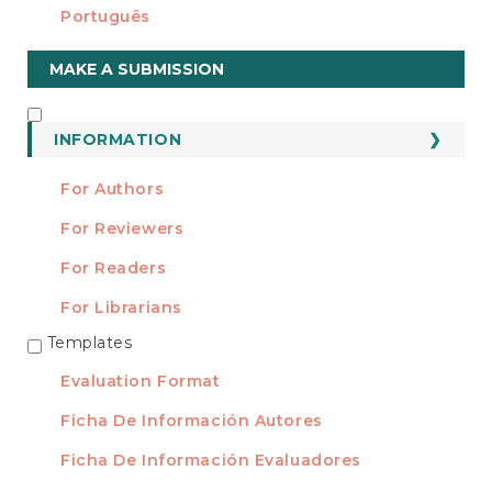
Português
Make
MAKE A SUBMISSION
a
Submission
INFORMATION
INFORMATION
For Authors
For Reviewers
For Readers
For Librarians
Templates
TEMPLATES
Evaluation Format
Ficha De Información Autores
Ficha De Información Evaluadores