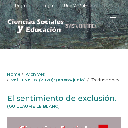
M
Register
Login
UdeM Publisher
a
i
n
Toggle
N
navigati
a
v
i
g
a
t
i
o
Home
Archives
n
Vol. 9 No. 17 (2020): (enero-junio)
Traducciones
M
a
i
El sentimiento de exclusión.
n
C
(GUILLAUME LE BLANC)
o
n
Article
t