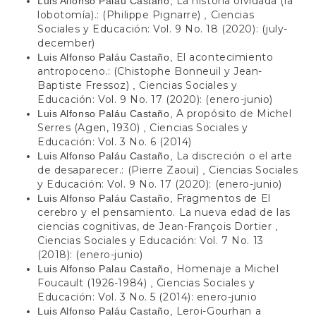
La historia olvidada (la
Luis Alfonso Paláu Castaño,
lobotomía).: (Philippe Pignarre)
Ciencias
,
Sociales y Educación: Vol. 9 No. 18 (2020): (july-
december)
El acontecimiento
Luis Alfonso Paláu Castaño,
antropoceno.: (Chistophe Bonneuil y Jean-
Baptiste Fressoz)
Ciencias Sociales y
,
Educación: Vol. 9 No. 17 (2020): (enero-junio)
A propósito de Michel
Luis Alfonso Paláu Castaño,
Serres (Agen, 1930)
Ciencias Sociales y
,
Educación: Vol. 3 No. 6 (2014)
La discreción o el arte
Luis Alfonso Paláu Castaño,
de desaparecer.: (Pierre Zaoui)
Ciencias Sociales
,
y Educación: Vol. 9 No. 17 (2020): (enero-junio)
Fragmentos de El
Luis Alfonso Paláu Castaño,
cerebro y el pensamiento. La nueva edad de las
ciencias cognitivas, de Jean-François Dortier
,
Ciencias Sociales y Educación: Vol. 7 No. 13
(2018): (enero-junio)
Homenaje a Michel
Luis Alfonso Palau Castaño,
Foucault (1926-1984)
Ciencias Sociales y
,
Educación: Vol. 3 No. 5 (2014): enero-junio
Leroi-Gourhan a
Luis Alfonso Paláu Castaño,