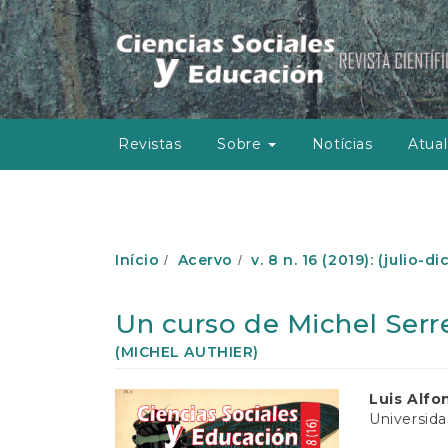
N
a
v
e
g
a
ç
Revistas
Sobre
Notícias
Atual
ã
o
P
r
i
n
Início
Acervo
v. 8 n. 16 (2019): (julio-d
c
i
p
Un curso de Michel Serre
a
l
(MICHEL AUTHIER)
C
o
Barra
Conte
Luis Alfo
n
Universida
lateral
do
t