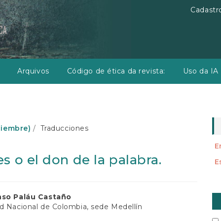
Cadastr
Arquivos
Código de ética da revista:
Uso da IA
iciembre)
Traducciones
E
s o el don de la palabra.
E
E
údo
nso Paláu Castaño
S
d Nacional de Colombia, sede Medellín