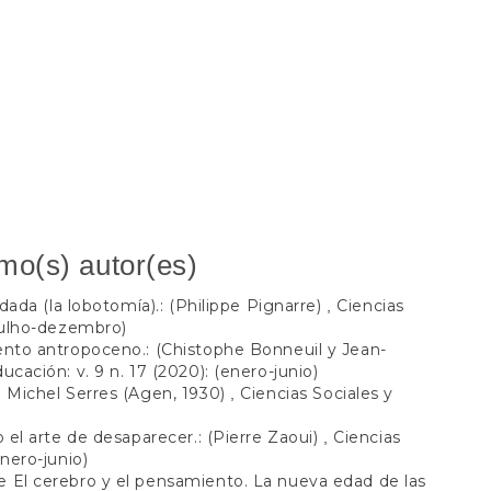
mo(s) autor(es)
idada (la lobotomía).: (Philippe Pignarre)
Ciencias
,
(julho-dezembro)
ento antropoceno.: (Chistophe Bonneuil y Jean-
ucación: v. 9 n. 17 (2020): (enero-junio)
e Michel Serres (Agen, 1930)
Ciencias Sociales y
,
o el arte de desaparecer.: (Pierre Zaoui)
Ciencias
,
enero-junio)
 El cerebro y el pensamiento. La nueva edad de las