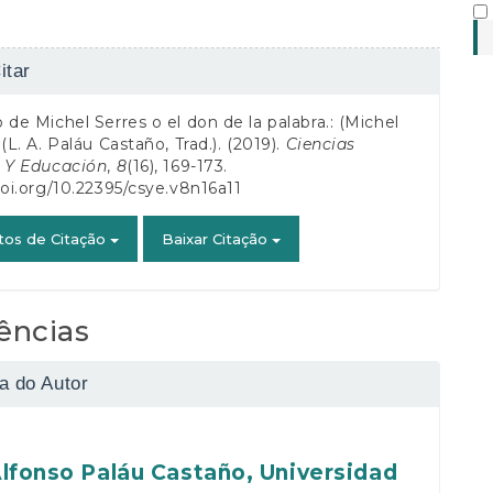
es
itar
 de Michel Serres o el don de la palabra.: (Michel
ats.downloads##
 (L. A. Paláu Castaño, Trad.). (2019).
Ciencias
s Y Educación
,
8
(16), 169-173.
doi.org/10.22395/csye.v8n16a11
tos de Citação
Baixar Citação
ências
ia do Autor
Alfonso Paláu Castaño,
Universidad