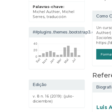
a
Palavras-chave:
l
Michel Authier, Michel
Detalh
Como C
Serres, traducción
do
Un curso
artigo
##plugins.themes.bootstrap3.displaySt
Authier)
Sociale
https://
Forma
Refer
Edição
Biograf
v. 8 n. 16 (2019): (julio-
diciembre)
Luis 