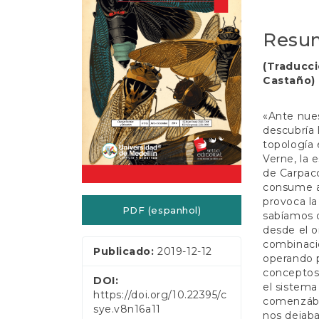
e
de
artigo
ú
d
artigos
princip
Resu
o
p
(Traducci
r
Castaño)
i
n
c
«Ante nues
i
descubría 
p
topología 
a
Verne, la e
l
de Carpacc
B
consume a 
a
provoca la
PDF (espanhol)
r
sabíamos q
r
desde el o
a
combinacio
Publicado:
2019-12-12
L
operando p
a
conceptos.
DOI:
t
el sistema
https://doi.org/10.22395/c
e
comenzába
sye.v8n16a11
r
nos dejaba