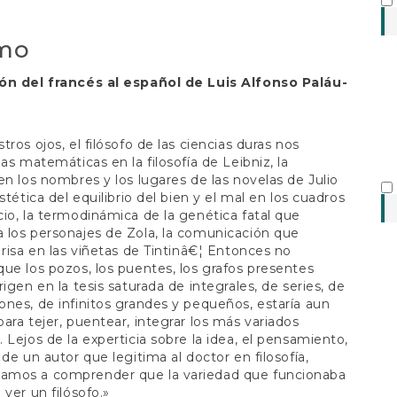
al
mo
ón del francés al español de Luis Alfonso Paláu-
tros ojos, el filósofo de las ciencias duras nos
las matemáticas en la filosofía de Leibniz, la
en los nombres y los lugares de las novelas de Julio
stética del equilibrio del bien y el mal en los cuadros
io, la termodinámica de la genética fatal que
los personajes de Zola, la comunicación que
 risa en las viñetas de Tintinâ€¦ Entonces no
ue los pozos, los puentes, los grafos presentes
rigen en la tesis saturada de integrales, de series, de
nes, de infinitos grandes y pequeños, estaría aun
ara tejer, puentear, integrar los más variados
 Lejos de la experticia sobre la idea, el pensamiento,
 de un autor que legitima al doctor en filosofía,
mos a comprender que la variedad que funcionaba
 ver un filósofo.»