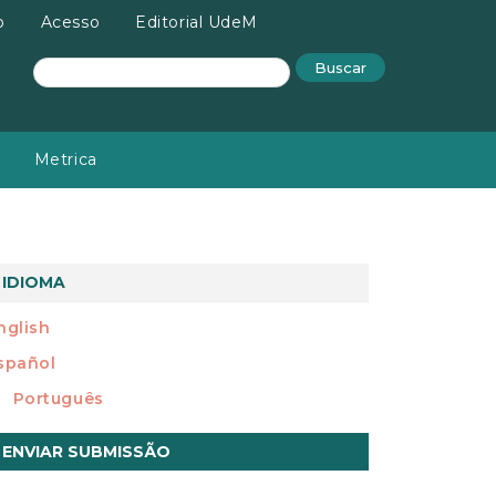
o
Acesso
Editorial UdeM
Buscar
Metrica
IDIOMA
nglish
spañol
Português
nviar
ENVIAR SUBMISSÃO
ubmissão