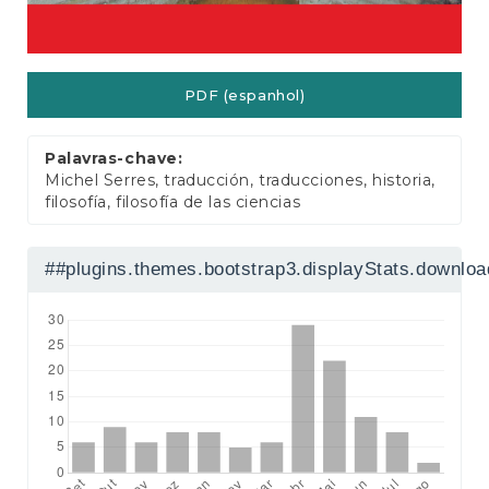
a
l
PDF (espanhol)
Palavras-chave:
Michel Serres, traducción, traducciones, historia,
filosofía, filosofía de las ciencias
##plugins.themes.bootstrap3.displayStats.downlo