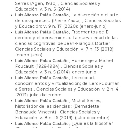
Serres (Agen, 1930)
Ciencias Sociales y
,
Educación: v. 3 n. 6 (2014)
La discreción o el arte
Luis Alfonso Paláu Castaño,
de desaparecer.: (Pierre Zaoui)
Ciencias Sociales
,
y Educación: v. 9 n. 17 (2020): (enero-junio)
Fragmentos de El
Luis Alfonso Paláu Castaño,
cerebro y el pensamiento. La nueva edad de las
ciencias cognitivas, de Jean-François Dortier
,
Ciencias Sociales y Educación: v. 7 n. 13 (2018):
(enero-junio)
Homenaje a Michel
Luis Alfonso Palau Castaño,
Foucault (1926-1984)
Ciencias Sociales y
,
Educación: v. 3 n. 5 (2014): enero-junio
Tecnicidad,
Luis Alfonso Paláu Castaño,
conocimientos y virtualización; de Leroi-Gourhan
a Serres
Ciencias Sociales y Educación: v. 2 n. 4
,
(2013): julio-diciembre
Michel Serres,
Luis Alfonso Paláu Castaño,
historiador de las ciencias.: (Bernadette
Bensaude-Vincent)
Ciencias Sociales y
,
Educación: v. 8 n. 16 (2019): (julio-diciembre)
¿Qué es la filosofía?
Luis Alfonso Paláu Castaño,