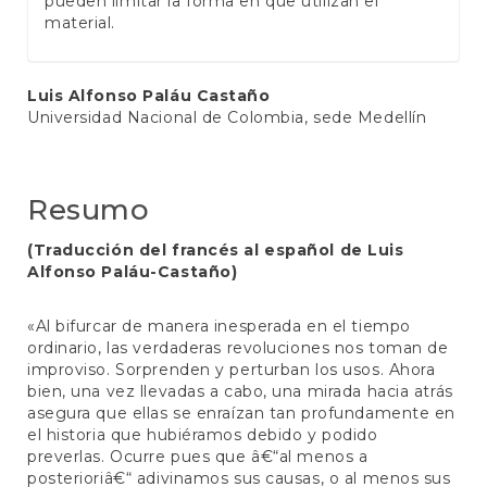
pueden limitar la forma en que utilizan el
material.
Conteúdo
Luis Alfonso Paláu Castaño
Universidad Nacional de Colombia, sede Medellín
do
artigo
principal
Resumo
(Traducción del francés al español de Luis
Alfonso Paláu-Castaño)
«Al bifurcar de manera inesperada en el tiempo
ordinario, las verdaderas revoluciones nos toman de
improviso. Sorprenden y perturban los usos. Ahora
bien, una vez llevadas a cabo, una mirada hacia atrás
asegura que ellas se enraízan tan profundamente en
el historia que hubiéramos debido y podido
preverlas. Ocurre pues que â€“al menos a
posterioriâ€“ adivinamos sus causas, o al menos sus