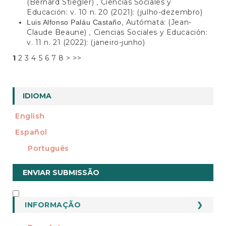
(Bernard Stiegler)
Ciencias Sociales y
,
Educación: v. 10 n. 20 (2021): (julho-dezembro)
Autómata: (Jean-
Luis Alfonso Paláu Castaño,
Claude Beaune)
Ciencias Sociales y Educación:
,
v. 11 n. 21 (2022): (janeiro-junho)
1
2
3
4
5
6
7
8
>
>>
IDIOMA
English
Español
Português
Enviar
ENVIAR SUBMISSÃO
Submissão
INFORMAÇÃO
INFORMAÇÃO