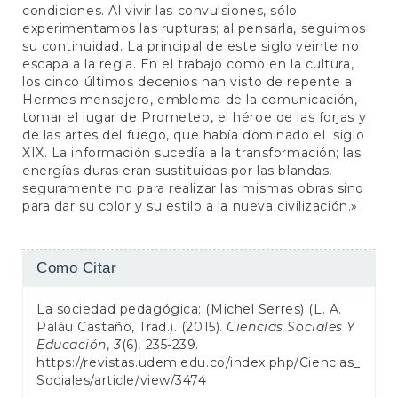
condiciones. Al vivir las convulsiones, sólo
experimentamos las rupturas; al pensarla, seguimos
su continuidad. La principal de este siglo veinte no
escapa a la regla. En el trabajo como en la cultura,
los cinco últimos decenios han visto de repente a
Hermes mensajero, emblema de la comunicación,
tomar el lugar de Prometeo, el héroe de las forjas y
de las artes del fuego, que había dominado el siglo
XIX. La información sucedía a la transformación; las
energías duras eran sustituidas por las blandas,
seguramente no para realizar las mismas obras sino
para dar su color y su estilo a la nueva civilización.»
Detalhes
Como Citar
do
La sociedad pedagógica: (Michel Serres) (L. A.
artigo
Paláu Castaño, Trad.). (2015).
Ciencias Sociales Y
Educación
,
3
(6), 235-239.
https://revistas.udem.edu.co/index.php/Ciencias_
Sociales/article/view/3474