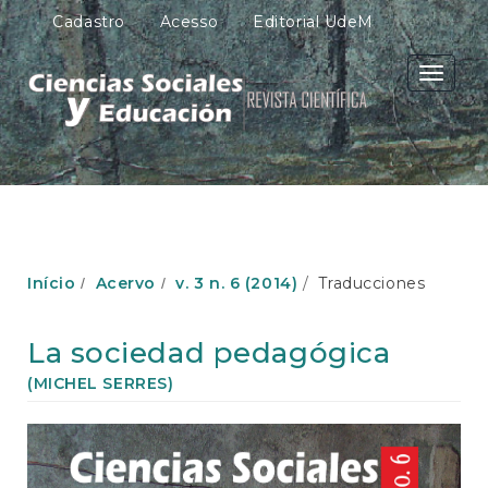
N
Cadastro
Acesso
Editorial UdeM
a
v
e
Toggle
g
navigati
a
ç
ã
o
P
r
i
n
Início
Acervo
v. 3 n. 6 (2014)
Traducciones
c
i
p
La sociedad pedagógica
a
l
(MICHEL SERRES)
C
o
Barra
n
lateral
t