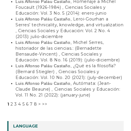
Homenaje a Michel
Luis Alfonso Palau Castaño,
Foucault (1926-1984)
Ciencias Sociales y
,
Educación: Vol. 3 No. 5 (2014): enero-junio
Leroi-Gourhan a
Luis Alfonso Paláu Castaño,
Serres’ technicality, knowledge, and virtualization
Ciencias Sociales y Educación: Vol. 2 No. 4
,
(2013): julio-diciembre
Michel Serres,
Luis Alfonso Paláu Castaño,
historiador de las ciencias.: (Bernadette
Bensaude-Vincent)
Ciencias Sociales y
,
Educación: Vol. 8 No. 16 (2019): (julio-diciembre)
¿Qué es la filosofía?
Luis Alfonso Paláu Castaño,
(Bernard Stiegler)
Ciencias Sociales y
,
Educación: Vol. 10 No. 20 (2021): (july-december)
Autómata: (Jean-
Luis Alfonso Paláu Castaño,
Claude Beaune)
Ciencias Sociales y Educación:
,
Vol. 11 No. 21 (2022): (january-june)
1
2
3
4
5
6
7
8
>
>>
LANGUAGE