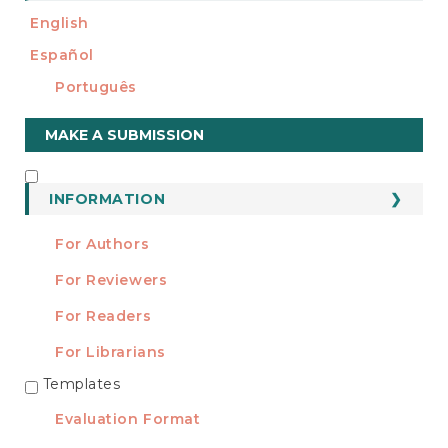
English
Español
Português
Make
MAKE A SUBMISSION
a
Submission
INFORMATION
INFORMATION
For Authors
For Reviewers
For Readers
For Librarians
Templates
TEMPLATES
Evaluation Format