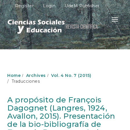
M
Register
Login
UdeM Publisher
a
i
n
Toggle
N
navigati
a
v
i
g
a
t
i
o
Home
Archives
Vol. 4 No. 7 (2015)
n
Traducciones
M
a
i
A propósito de François
n
Dagognet (Langres, 1924,
C
o
Avallon, 2015). Presentación
n
de la bio-bibliografía de
t