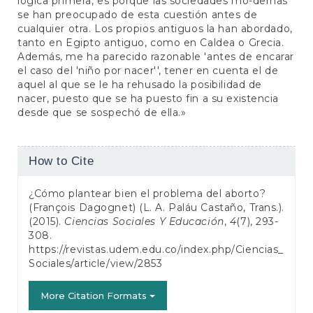
lógica primera, es porque las sociedades mo-dernas
se han preocupado de esta cuestión antes de
cualquier otra. Los propios antiguos la han abordado,
tanto en Egipto antiguo, como en Caldea o Grecia.
Además, me ha parecido razonable 'antes de encarar
el caso del 'niño por nacer'', tener en cuenta el de
aquel al que se le ha rehusado la posibilidad de
nacer, puesto que se ha puesto fin a su existencia
desde que se sospechó de ella.»
Article
How to Cite
Details
¿Cómo plantear bien el problema del aborto?
(François Dagognet) (L. A. Paláu Castaño, Trans.).
(2015).
Ciencias Sociales Y Educación
,
4
(7), 293-
308.
https://revistas.udem.edu.co/index.php/Ciencias_
Sociales/article/view/2853
More Citation Formats