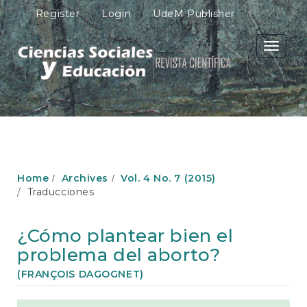
M
Register
Login
UdeM Publisher
a
i
n
Toggle
N
navigati
a
v
i
g
a
t
i
o
Home
Archives
Vol. 4 No. 7 (2015)
n
Traducciones
M
a
i
¿Cómo plantear bien el
n
problema del aborto?
C
o
(FRANÇOIS DAGOGNET)
n
t