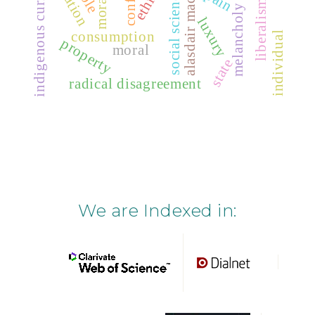
indigenous curriculum
alasdair macintyre
conflict
ethics
social science
liberalism
melancholy
luxury
consumption
individual
property
moral
state
radical disagreement
We are Indexed in: