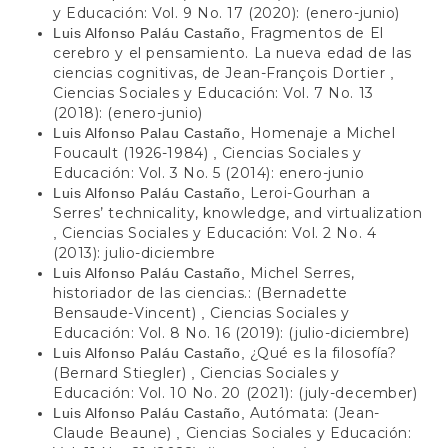
y Educación: Vol. 9 No. 17 (2020): (enero-junio)
Fragmentos de El
Luis Alfonso Paláu Castaño,
cerebro y el pensamiento. La nueva edad de las
ciencias cognitivas, de Jean-François Dortier
,
Ciencias Sociales y Educación: Vol. 7 No. 13
(2018): (enero-junio)
Homenaje a Michel
Luis Alfonso Palau Castaño,
Foucault (1926-1984)
Ciencias Sociales y
,
Educación: Vol. 3 No. 5 (2014): enero-junio
Leroi-Gourhan a
Luis Alfonso Paláu Castaño,
Serres’ technicality, knowledge, and virtualization
Ciencias Sociales y Educación: Vol. 2 No. 4
,
(2013): julio-diciembre
Michel Serres,
Luis Alfonso Paláu Castaño,
historiador de las ciencias.: (Bernadette
Bensaude-Vincent)
Ciencias Sociales y
,
Educación: Vol. 8 No. 16 (2019): (julio-diciembre)
¿Qué es la filosofía?
Luis Alfonso Paláu Castaño,
(Bernard Stiegler)
Ciencias Sociales y
,
Educación: Vol. 10 No. 20 (2021): (july-december)
Autómata: (Jean-
Luis Alfonso Paláu Castaño,
Claude Beaune)
Ciencias Sociales y Educación:
,