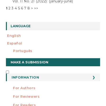
Vol. 11 No. 21 (2022): (january-june)
1
2
3
4
5
6
7
8
>
>>
LANGUAGE
English
Español
Português
Make
MAKE A SUBMISSION
a
Submission
INFORMATION
INFORMATION
For Authors
For Reviewers
For Readers