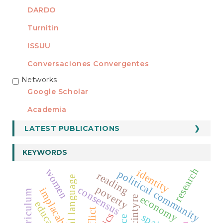
DARDO
Turnitin
ISSUU
Conversaciones Convergentes
Networks
REDES
Google Scholar
Academia
LATEST PUBLICATIONS
KEYWORDS
research
women
identity
political community
reading
moral language
poverty
consensus
implacable
economy
education
spain