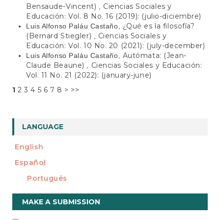
Bensaude-Vincent)
Ciencias Sociales y
,
Educación: Vol. 8 No. 16 (2019): (julio-diciembre)
¿Qué es la filosofía?
Luis Alfonso Paláu Castaño,
(Bernard Stiegler)
Ciencias Sociales y
,
Educación: Vol. 10 No. 20 (2021): (july-december)
Autómata: (Jean-
Luis Alfonso Paláu Castaño,
Claude Beaune)
Ciencias Sociales y Educación:
,
Vol. 11 No. 21 (2022): (january-june)
1
2
3
4
5
6
7
8
>
>>
LANGUAGE
English
Español
Português
Make
MAKE A SUBMISSION
a