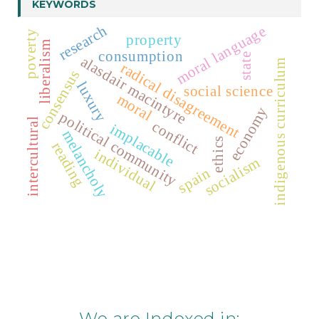
KEYWORDS
research
moral language
poverty
property
liberalism
consumption
state
alasdair macintyre
indigenous curriculum
radical disagreement
consensus
luxury
social science
moral
economy
political community
intercultural
conflict
implacable
melancholy
ethics
reading
individual
socialism
spain
We are Indexed in: