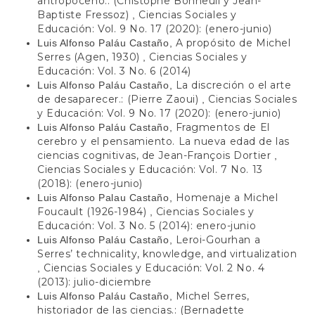
antropoceno.: (Chistophe Bonneuil y Jean-
Baptiste Fressoz)
Ciencias Sociales y
,
Educación: Vol. 9 No. 17 (2020): (enero-junio)
A propósito de Michel
Luis Alfonso Paláu Castaño,
Serres (Agen, 1930)
Ciencias Sociales y
,
Educación: Vol. 3 No. 6 (2014)
La discreción o el arte
Luis Alfonso Paláu Castaño,
de desaparecer.: (Pierre Zaoui)
Ciencias Sociales
,
y Educación: Vol. 9 No. 17 (2020): (enero-junio)
Fragmentos de El
Luis Alfonso Paláu Castaño,
cerebro y el pensamiento. La nueva edad de las
ciencias cognitivas, de Jean-François Dortier
,
Ciencias Sociales y Educación: Vol. 7 No. 13
(2018): (enero-junio)
Homenaje a Michel
Luis Alfonso Palau Castaño,
Foucault (1926-1984)
Ciencias Sociales y
,
Educación: Vol. 3 No. 5 (2014): enero-junio
Leroi-Gourhan a
Luis Alfonso Paláu Castaño,
Serres’ technicality, knowledge, and virtualization
Ciencias Sociales y Educación: Vol. 2 No. 4
,
(2013): julio-diciembre
Michel Serres,
Luis Alfonso Paláu Castaño,
historiador de las ciencias.: (Bernadette