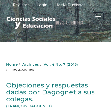
M
Register
Login
UdeM Publisher
a
i
n
Toggle
N
navigati
a
v
i
g
a
t
i
o
Home
Archives
Vol. 4 No. 7 (2015)
n
Traducciones
M
a
i
Objeciones y respuestas
n
dadas por Dagognet a sus
C
o
colegas.
n
(FRANÇOIS DAGOGNET)
t