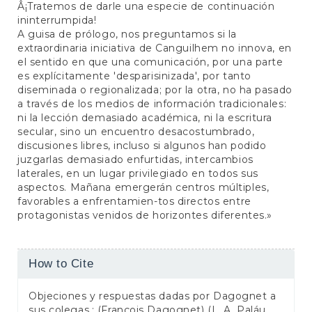
Â¡Tratemos de darle una especie de continuación
ininterrumpida!
A guisa de prólogo, nos preguntamos si la
extraordinaria iniciativa de Canguilhem no innova, en
el sentido en que una comunicación, por una parte
es explícitamente 'desparisinizada', por tanto
diseminada o regionalizada; por la otra, no ha pasado
a través de los medios de información tradicionales:
ni la lección demasiado académica, ni la escritura
secular, sino un encuentro desacostumbrado,
discusiones libres, incluso si algunos han podido
juzgarlas demasiado enfurtidas, intercambios
laterales, en un lugar privilegiado en todos sus
aspectos. Mañana emergerán centros múltiples,
favorables a enfrentamien-tos directos entre
protagonistas venidos de horizontes diferentes.»
Article
How to Cite
Details
Objeciones y respuestas dadas por Dagognet a
sus colegas.: (François Dagognet) (L. A. Paláu