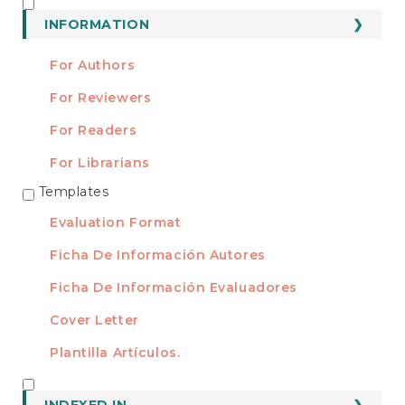
Submission
INFORMATION
INFORMATION
For Authors
For Reviewers
For Readers
For Librarians
Templates
TEMPLATES
Evaluation Format
Ficha De Información Autores
Ficha De Información Evaluadores
Cover Letter
Plantilla Artículos.
INDEXED