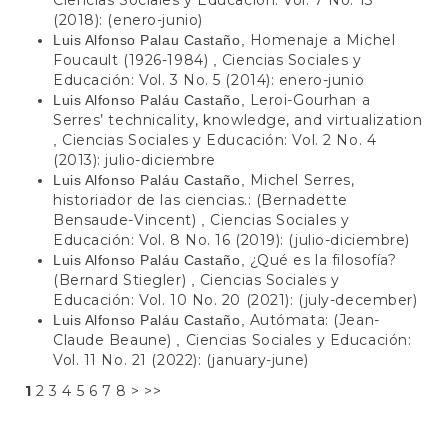
Ciencias Sociales y Educación: Vol. 7 No. 13
(2018): (enero-junio)
Homenaje a Michel
Luis Alfonso Palau Castaño,
Foucault (1926-1984)
Ciencias Sociales y
,
Educación: Vol. 3 No. 5 (2014): enero-junio
Leroi-Gourhan a
Luis Alfonso Paláu Castaño,
Serres’ technicality, knowledge, and virtualization
Ciencias Sociales y Educación: Vol. 2 No. 4
,
(2013): julio-diciembre
Michel Serres,
Luis Alfonso Paláu Castaño,
historiador de las ciencias.: (Bernadette
Bensaude-Vincent)
Ciencias Sociales y
,
Educación: Vol. 8 No. 16 (2019): (julio-diciembre)
¿Qué es la filosofía?
Luis Alfonso Paláu Castaño,
(Bernard Stiegler)
Ciencias Sociales y
,
Educación: Vol. 10 No. 20 (2021): (july-december)
Autómata: (Jean-
Luis Alfonso Paláu Castaño,
Claude Beaune)
Ciencias Sociales y Educación:
,
Vol. 11 No. 21 (2022): (january-june)
1
2
3
4
5
6
7
8
>
>>