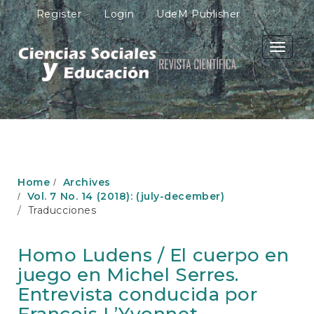
M
Register
Login
UdeM Publisher
a
i
n
Toggle
N
navigati
a
v
i
g
a
t
i
o
Home
Archives
n
Vol. 7 No. 14 (2018): (july-december)
M
Traducciones
a
i
n
Homo Ludens / El cuerpo en
C
juego en Michel Serres.
o
n
Entrevista conducida por
t