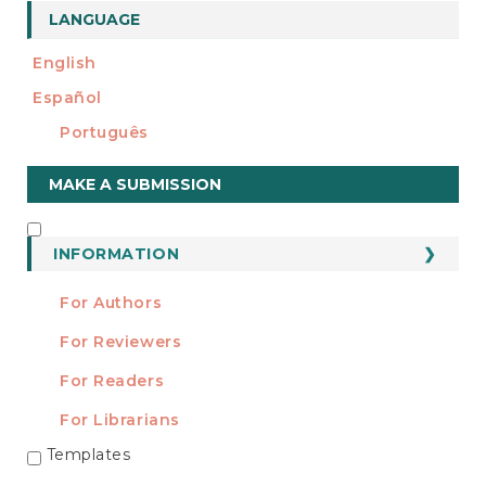
LANGUAGE
English
Español
Português
Make
MAKE A SUBMISSION
a
Submission
INFORMATION
INFORMATION
For Authors
For Reviewers
For Readers
For Librarians
Templates
TEMPLATES