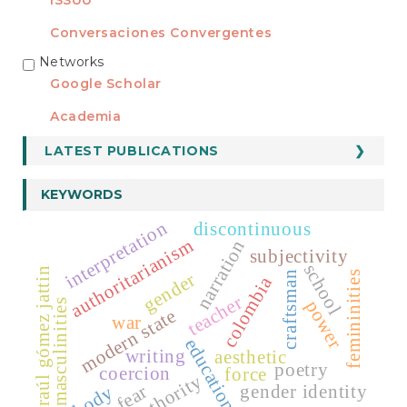
Conversaciones Convergentes
Networks
REDES
Google Scholar
Academia
LATEST PUBLICATIONS
KEYWORDS
interpretation
discontinuous
authoritarianism
narration
subjectivity
school
raúl gómez jattin
craftsman
femininities
gender
colombia
teacher
power
masculinities
modern state
war
education
writing
aesthetic
poetry
coercion
force
authority
gender identity
fear
body