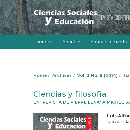
M
a
i
n
N
a
v
Journals
About
Announcements
i
g
a
t
i
o
Home
Archives
Vol. 3 No. 6 (2014)
Tra
n
M
a
Ciencias y filosofía.
i
n
ENTREVISTA DE PIERRE LENA* A MICHEL S
C
o
Article
Main
Luis Alfo
n
Universida
Sidebar
Article
t