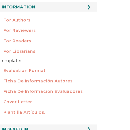
ubmission
INFORMATION
INFORMATION
For Authors
For Reviewers
For Readers
For Librarians
Templates
TEMPLATES
Evaluation Format
Ficha De Información Autores
Ficha De Información Evaluadores
Cover Letter
Plantilla Artículos.
INDEXED
INDEXED IN