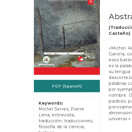
e
Conten
n
t
Abstr
S
i
(Traducci
d
Castaño)
e
b
a
«Michel. A
r
Garona, co
esos batel
es la pala
su lengua 
descorteza
palabras c
PDF (Spanish)
por ejempl
nombre. O
piadoso, p
Keywords:
precisamen
Michel Serres, Pierre
dimensione
Lena, entrevista,
universo.»
traducción, traducciones,
filosofía de la ciencia,