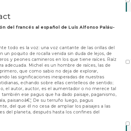
S
t
act
ón del francés al español de Luis Alfonso Paláu-
nte todo es la voz: una voz cantante de las orillas del
n un poquito de rocalla venida sin duda de lejos, de
eros y peones camineros en los que tiene raíces. Raíz
bra adecuada. Michel es un hombre de raíces, las de
primero, que como sabio no deja de explorar,
ndo las significaciones inesperadas de nuestras
otidianas, echando sobre ellas centelleos de sentido;
o, el autor, auctor, es el aumentador o no merece tal
 también ese pagus que ha dado paisaje, paganismo,
ala, paisanoâ€¦ De su terruño luego, pagus
te, del que él no cesa de ampliar los paisajes a las
s del planeta, después hasta los confines del