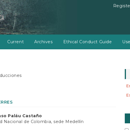
Registe
Current
Archives
Ethical Conduct Guide
Use
ducciones
E
E
ERRES
M
nso Paláu Castaño
a
d Nacional de Colombia, sede Medellín