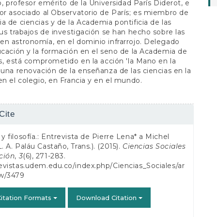
co, profesor emérito de la Universidad París Diderot, e
or asociado al Observatorio de París; es miembro de
a de ciencias y de la Academia pontificia de las
Sus trabajos de investigación se han hecho sobre las
n astronomía, en el dominio infrarrojo. Delegado
ucación y la formación en el seno de la Academia de
as, está comprometido en la acción 'la Mano en la
 una renovación de la enseñanza de las ciencias en la
en el colegio, en Francia y en el mundo.
Cite
s
 y filosofía.: Entrevista de Pierre Lena* a Michel
L. A. Paláu Castaño, Trans.). (2015).
Ciencias Sociales
ción
,
3
(6), 271-283.
revistas.udem.edu.co/index.php/Ciencias_Sociales/ar
ew/3479
itation Formats
Download Citation