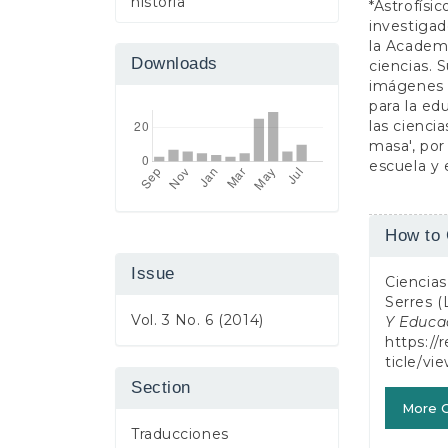
historia
*Astrofísi
investigad
la Academi
Downloads
ciencias. 
imágenes e
para la ed
las cienci
masa', por
escuela y 
Article
How to 
Detail
Issue
Ciencias
Serres (
Vol. 3 No. 6 (2014)
Y Educa
https://
ticle/vi
Section
More C
Traducciones