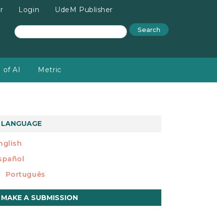
r
Login
UdeM Publisher
Search
 of AI
Metric
LANGUAGE
nglish
spañol
Português
ake
MAKE A SUBMISSION