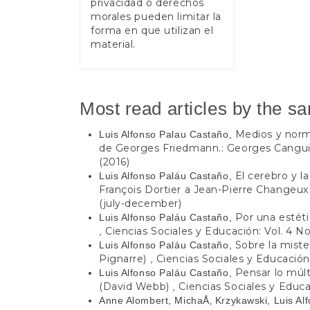
privacidad o derechos
morales pueden limitar la
forma en que utilizan el
material.
Most read articles by the s
Medios y norma
Luis Alfonso Palau Castaño,
de Georges Friedmann.: Georges Cang
(2016)
El cerebro y l
Luis Alfonso Paláu Castaño,
François Dortier a Jean-Pierre Changeu
(july-december)
Por una estét
Luis Alfonso Paláu Castaño,
Ciencias Sociales y Educación: Vol. 4 No
,
Sobre la miste
Luis Alfonso Paláu Castaño,
Pignarre)
Ciencias Sociales y Educación:
,
Pensar lo múlt
Luis Alfonso Paláu Castaño,
(David Webb)
Ciencias Sociales y Educac
,
Anne Alombert, MichaÅ‚ Krzykawski, Luis Al