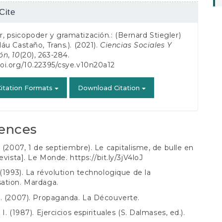
Cite
s
, psicopoder y gramatización.: (Bernard Stiegler)
láu Castaño, Trans.). (2021).
Ciencias Sociales Y
ón
,
10
(20), 263-284.
doi.org/10.22395/csye.v10n20a12
itation Formats
Download Citation
ences
. (2007, 1 de septiembre). Le capitalisme, de bulle en
revista]. Le Monde.
https://bit.ly/3jV4loJ
 (1993). La révolution technologique de la
ation. Mardaga.
. (2007). Propaganda. La Découverte.
I. (1987). Ejercicios espirituales (S. Dalmases, ed.).