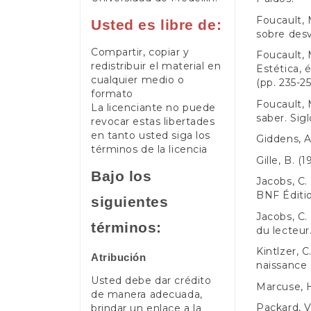
Foucault, 
Usted es libre de:
sobre desv
Compartir, copiar y
Foucault, 
redistribuir el material en
Estética, 
cualquier medio o
(pp. 235-25
formato
Foucault, 
La licenciante no puede
saber. Sigl
revocar estas libertades
en tanto usted siga los
Giddens, A
términos de la licencia
Gille, B. (
Bajo los
Jacobs, C. 
BNF Éditio
siguientes
Jacobs, C.
términos:
du lecteur
Kintlzer, C
Atribución
naissance 
Usted debe dar crédito
Marcuse, H.
de manera adecuada,
Packard, V
brindar un enlace a la