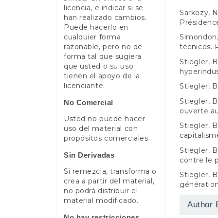
licencia, e indicar si se
Sarkozy, N
han realizado cambios.
Présidenc
Puede hacerlo en
Simondon, 
cualquier forma
técnicos.
razonable, pero no de
forma tal que sugiera
Stiegler, 
que usted o su uso
hyperindust
tienen el apoyo de la
licenciante.
Stiegler, 
Stiegler, 
No Comercial
ouverte au
Usted no puede hacer
Stiegler, 
uso del material con
capitalisme
propósitos comerciales .
Stiegler, 
Sin Derivadas
contre le 
Si remezcla, transforma o
Stiegler, 
crea a partir del material,
génératio
no podrá distribuir el
material modificado.
Author 
No hay restricciones