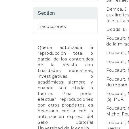
Sal Terrae.
Derrida, J.
Section
aux limite
(dirs.), La 
Traducciones
Dodds, E. (
Foucault, 
de la mira
Queda autorizada la
Foucault, M
reproducción total o
parcial de los contenidos
Foucault, M
de la revista con
Foucault, 
finalidades educativas,
investigativas o
Foucault, 
académicas siempre y
du regard 
cuando sea citada la
fuente. Para poder
Foucault, M
efectuar reproducciones
(5). PUF.
con otros propósitos, es
Foucault, 
necesario contar con la
Michel Fou
autorización expresa del
Sello Editorial
Foucault, 
Universidad de Medellín.
Paidós.