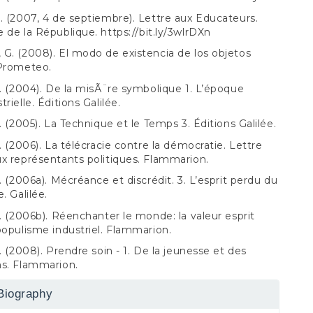
. (2007, 4 de septiembre). Lettre aux Educateurs.
e de la République.
https://bit.ly/3wlrDXn
G. (2008). El modo de existencia de los objetos
 Prometeo.
B. (2004). De la misÃ¨re symbolique 1. L’époque
rielle. Éditions Galilée.
B. (2005). La Technique et le Temps 3. Éditions Galilée.
B. (2006). La télécracie contre la démocratie. Lettre
x représentants politiques. Flammarion.
B. (2006a). Mécréance et discrédit. 3. L’esprit perdu du
. Galilée.
B. (2006b). Réenchanter le monde: la valeur esprit
populisme industriel. Flammarion.
B. (2008). Prendre soin - 1. De la jeunesse et des
ns. Flammarion.
Biography