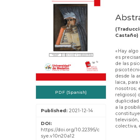
e
Conten
n
t
Abstr
S
i
(Traducci
d
Castaño)
e
b
a
«Hay algo 
r
es precisa
de las psi
psicotécni
desde la a
laica, par
nosotros; 
PDF (Spanish)
religioso)
duplicidad
a la posib
Published:
2021-12-14
constituye
televisión,
DOI:
colectiva,
https://doi.org/10.22395/c
sye.v10n20a12