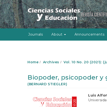
M
a
i
n
N
a
v
Journals
About
Announcements
i
g
a
t
i
o
Home
Archives
Vol. 10 No. 20 (2021): 
n
M
a
Biopoder, psicopoder y 
i
n
(BERNARD STIEGLER)
C
o
Article
Main
Luis Alfo
n
Universida
Sidebar
Article
t