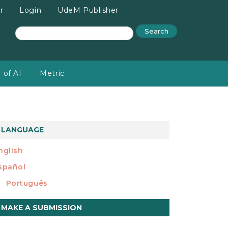
r
Login
UdeM Publisher
Search
 of AI
Metric
LANGUAGE
nglish
spañol
Português
ake
MAKE A SUBMISSION