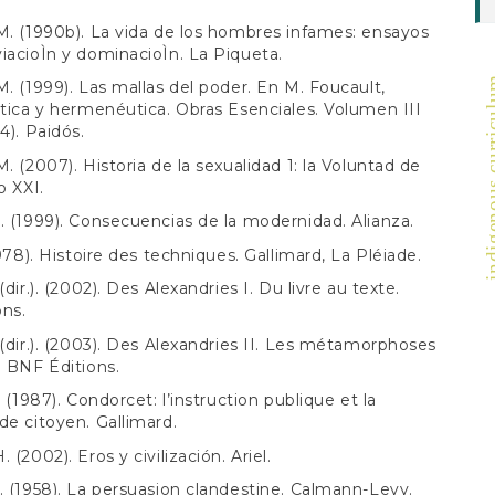
M. (1990b). La vida de los hombres infames: ensayos
iacioÌn y dominacioÌn. La Piqueta.
indigenous 
M. (1999). Las mallas del poder. En M. Foucault,
ética y hermenéutica. Obras Esenciales. Volumen III
4). Paidós.
M. (2007). Historia de la sexualidad 1: la Voluntad de
o XXI.
. (1999). Consecuencias de la modernidad. Alianza.
1978). Histoire des techniques. Gallimard, La Pléiade.
(dir.). (2002). Des Alexandries I. Du livre au texte.
ns.
 (dir.). (2003). Des Alexandries II. Les métamorphoses
. BNF Éditions.
. (1987). Condorcet: l’instruction publique et la
de citoyen. Gallimard.
 (2002). Eros y civilización. Ariel.
. (1958). La persuasion clandestine. Calmann-Levy.