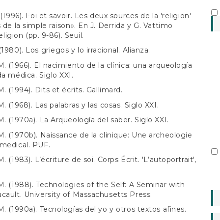
 (1996). Foi et savoir. Les deux sources de la 'religion'
s de la simple raison». En J. Derrida y G. Vattimo
religion (pp. 9-86). Seuil.
1980). Los griegos y lo irracional. Alianza.
M. (1966). El nacimiento de la clínica: una arqueología
da médica. Siglo XXI.
. (1994). Dits et écrits. Gallimard.
. (1968). Las palabras y las cosas. Siglo XXI.
M. (1970a). La Arqueología del saber. Siglo XXI.
M. (1970b). Naissance de la clinique: Une archeologie
medical. PUF.
. (1983). L’écriture de soi. Corps Écrit. 'L’autoportrait',
M. (1988). Technologies of the Self: A Seminar with
cault. University of Massachusetts Press.
M. (1990a). Tecnologías del yo y otros textos afines.