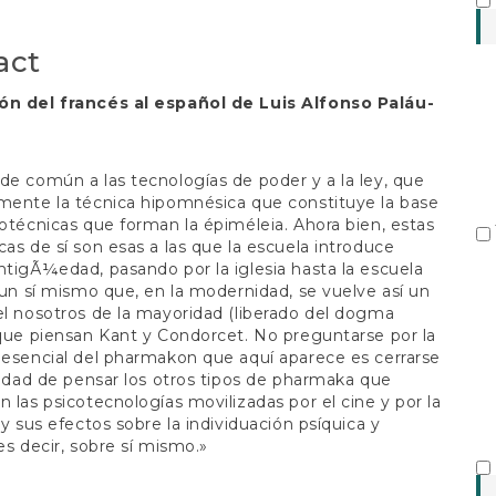
S
t
act
ón del francés al español de Luis Alfonso Paláu-
de común a las tecnologías de poder y a la ley, que
mente la técnica hipomnésica que constituye la base
cotécnicas que forman la épiméleia. Ahora bien, estas
cas de sí son esas a las que la escuela introduce
ntigÃ¼edad, pasando por la iglesia hasta la escuela
a un sí mismo que, en la modernidad, se vuelve así un
el nosotros de la mayoridad (liberado del dogma
 que piensan Kant y Condorcet. No preguntarse por la
 esencial del pharmakon que aquí aparece es cerrarse
ilidad de pensar los otros tipos de pharmaka que
n las psicotecnologías movilizadas por el cine y por la
 y sus efectos sobre la individuación psíquica y
 es decir, sobre sí mismo.»