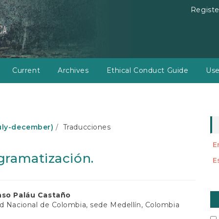
Registe
Current
Archives
Ethical Conduct Guide
Use
(july-december)
Traducciones
E
gramatización.
E
M
nso Paláu Castaño
a
d Nacional de Colombia, sede Medellín, Colombia