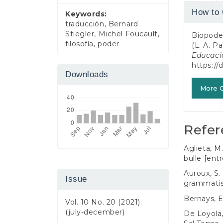
Article
How to 
Keywords:
Detail
traducción, Bernard
Stiegler, Michel Foucault,
Biopoder
filosofía, poder
(L. A. Pa
Educaci
https://
Downloads
More C
Refer
Aglieta, M
bulle [ent
Auroux, S.
Issue
grammatis
Bernays, E
Vol. 10 No. 20 (2021):
(july-december)
De Loyola, 