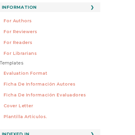
ubmission
INFORMATION
INFORMATION
For Authors
For Reviewers
For Readers
For Librarians
Templates
TEMPLATES
Evaluation Format
Ficha De Información Autores
Ficha De Información Evaluadores
Cover Letter
Plantilla Artículos.
INDEXED
INDEXED IN