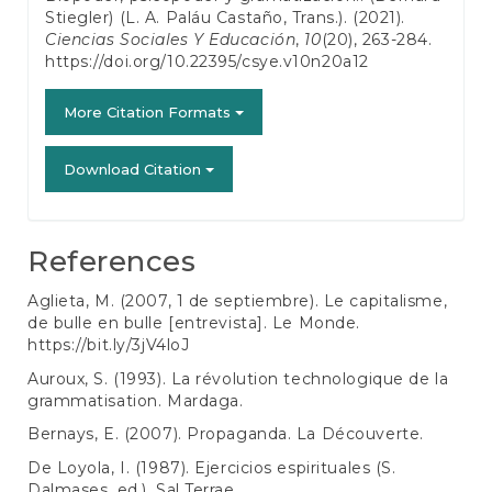
Stiegler) (L. A. Paláu Castaño, Trans.). (2021).
Ciencias Sociales Y Educación
,
10
(20), 263-284.
https://doi.org/10.22395/csye.v10n20a12
More Citation Formats
Download Citation
References
Aglieta, M. (2007, 1 de septiembre). Le capitalisme,
de bulle en bulle [entrevista]. Le Monde.
https://bit.ly/3jV4loJ
Auroux, S. (1993). La révolution technologique de la
grammatisation. Mardaga.
Bernays, E. (2007). Propaganda. La Découverte.
De Loyola, I. (1987). Ejercicios espirituales (S.
Dalmases, ed.). Sal Terrae.