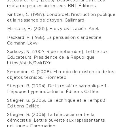
Jacobs, C. (dir.). (2003). Des Alexandries II. Les
métamorphoses du lecteur. BNF Éditions.
Kintlzer, C. (1987). Condorcet: l’instruction publique
et la naissance de citoyen. Gallimard.
Marcuse, H. (2002). Eros y civilización. Ariel.
Packard, V. (1958). La persuasion clandestine.
Calmann-Levy.
Sarkozy, N. (2007, 4 de septiembre). Lettre aux
Educateurs. Présidence de la République.
https://bit.ly/3wlrDXn
Simondon, G. (2008). El modo de existencia de los
objetos técnicos. Prometeo.
Stiegler, B. (2004). De la misÃ¨re symbolique 1.
L’époque hyperindustrielle. Éditions Galilée.
Stiegler, B. (2005). La Technique et le Temps 3.
Éditions Galilée.
Stiegler, B. (2006). La télécracie contre la
démocratie. Lettre ouverte aux représentants
politiques. Flammarion.