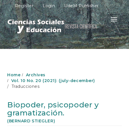
M
Register
Login
UdeM Publisher
a
i
n
Toggle
N
navigati
a
v
i
g
a
t
i
o
Home
Archives
n
Vol. 10 No. 20 (2021): (july-december)
M
Traducciones
a
i
n
Biopoder, psicopoder y
C
gramatización.
o
n
(BERNARD STIEGLER)
t