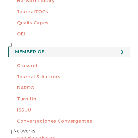
Harvard Library
JournalTOCs
Qualis Capes
OEI
MEMBER OF
MEMBER OF
Crossref
Journal & Authors
DARDO
Turnitin
ISSUU
Conversaciones Convergentes
Networks
REDES