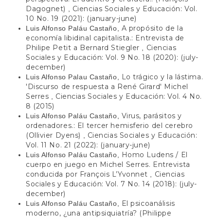
Dagognet)
Ciencias Sociales y Educación: Vol.
,
10 No. 19 (2021): (january-june)
A propósito de la
Luis Alfonso Paláu Castaño,
economía libidinal capitalista.: Entrevista de
Philipe Petit a Bernard Stiegler
Ciencias
,
Sociales y Educación: Vol. 9 No. 18 (2020): (july-
december)
Lo trágico y la lástima.
Luis Alfonso Palau Castaño,
'Discurso de respuesta a René Girard' Michel
Serres
Ciencias Sociales y Educación: Vol. 4 No.
,
8 (2015)
Virus, parásitos y
Luis Alfonso Paláu Castaño,
ordenadores.: El tercer hemisferio del cerebro
(Ollivier Dyens)
Ciencias Sociales y Educación:
,
Vol. 11 No. 21 (2022): (january-june)
Homo Ludens / El
Luis Alfonso Paláu Castaño,
cuerpo en juego en Michel Serres. Entrevista
conducida por François L’Yvonnet
Ciencias
,
Sociales y Educación: Vol. 7 No. 14 (2018): (july-
december)
El psicoanálisis
Luis Alfonso Paláu Castaño,
moderno, ¿una antipsiquiatría? (Philippe