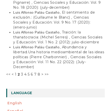
Pignarre)
Ciencias Sociales y Educación: Vol. 9
,
No. 18 (2020): (july-december)
El sentimiento de
Luis Alfonso Paláu Castaño,
exclusión.: (Guillaume le Blanc)
Ciencias
,
Sociales y Educación: Vol. 9 No. 17 (2020):
(enero-junio)
Traición: la
Luis Alfonso Paláu Castaño,
thanatocracia: (Michel Serres)
Ciencias Sociales
,
y Educación: Vol. 1 No. 2 (2012): julio-diciembre
Abundancia y
Luis Alfonso Paláu Castaño,
libertad.Una historia medioambiental de las ideas
políticas (Pierre Charbonnier)
Ciencias Sociales
,
y Educación: Vol. 11 No. 22 (2022): (July-
December)
<<
<
1
2
3
4
5
6
7
8
>
>>
LANGUAGE
English
Español