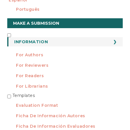
Português
Make
MAKE A SUBMISSION
a
Submission
INFORMATION
INFORMATION
For Authors
For Reviewers
For Readers
For Librarians
Templates
TEMPLATES
Evaluation Format
Ficha De Información Autores
Ficha De Información Evaluadores