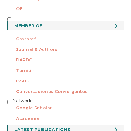
OEI
MEMBER OF
MEMBER OF
Crossref
Journal & Authors
DARDO
Turnitin
ISSUU
Conversaciones Convergentes
Networks
REDES
Google Scholar
Academia
LATEST PUBLICATIONS