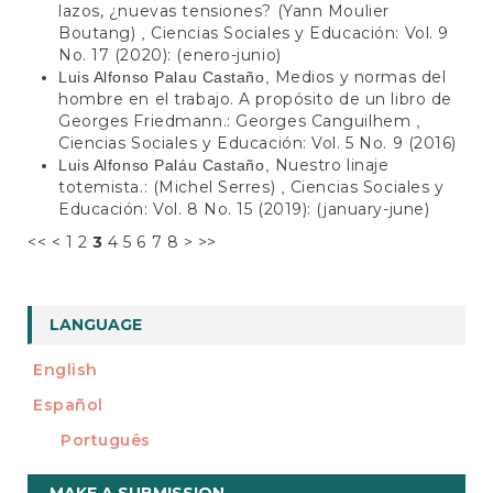
lazos, ¿nuevas tensiones? (Yann Moulier
Boutang)
Ciencias Sociales y Educación: Vol. 9
,
No. 17 (2020): (enero-junio)
Medios y normas del
Luis Alfonso Palau Castaño,
hombre en el trabajo. A propósito de un libro de
Georges Friedmann.: Georges Canguilhem
,
Ciencias Sociales y Educación: Vol. 5 No. 9 (2016)
Nuestro linaje
Luis Alfonso Paláu Castaño,
totemista.: (Michel Serres)
Ciencias Sociales y
,
Educación: Vol. 8 No. 15 (2019): (january-june)
<<
<
1
2
3
4
5
6
7
8
>
>>
LANGUAGE
English
Español
Português
Make
MAKE A SUBMISSION