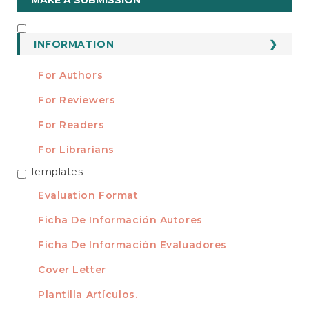
a
Submission
INFORMATION
INFORMATION
For Authors
For Reviewers
For Readers
For Librarians
Templates
TEMPLATES
Evaluation Format
Ficha De Información Autores
Ficha De Información Evaluadores
Cover Letter
Plantilla Artículos.