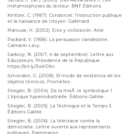
Jacobs, C. (dir.). (2003). Des Alexandries II. Les
métamorphoses du lecteur. BNF Éditions.
Kintlzer, C. (1987). Condorcet: l’instruction publique
et la naissance de citoyen. Gallimard.
Marcuse, H. (2002). Eros y civilización. Ariel.
Packard, V. (1958). La persuasion clandestine.
Calmann-Levy.
Sarkozy, N. (2007, 4 de septiembre). Lettre aux
Educateurs. Présidence de la République.
https://bit.ly/3wlrDXn
Simondon, G. (2008). El modo de existencia de los
objetos técnicos. Prometeo.
Stiegler, B. (2004). De la misÃ¨re symbolique 1.
L’époque hyperindustrielle. Éditions Galilée.
Stiegler, B. (2005). La Technique et le Temps 3.
Éditions Galilée.
Stiegler, B. (2006). La télécracie contre la
démocratie. Lettre ouverte aux représentants
politiques. Flammarion.