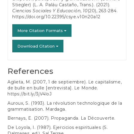
Stiegler) (L. A. Paláu Castaño, Trans.). (2021).
Ciencias Sociales Y Educación
,
10
(20), 263-284.
https://doi.org/10.22395/csye.v10n20a12
More Citation Formats
Download Citation
References
Aglieta, M. (2007, 1 de septiembre). Le capitalisme,
de bulle en bulle [entrevista]. Le Monde.
https://bit.ly/3jV4loJ
Auroux, S. (1993). La révolution technologique de la
grammatisation. Mardaga.
Bernays, E. (2007). Propaganda. La Découverte.
De Loyola, I. (1987). Ejercicios espirituales (S.
Dalmases, ed.). Sal Terrae.