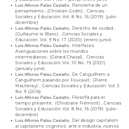
Panorama de un
Luis Alfonso Paláu Castaño,
pensamiento.: (Christian Godin)
Ciencias
,
Sociales y Educación: Vol. 8 No. 16 (2019): (julio-
diciembre)
Derecho de ciudad.:
Luis Alfonso Paláu Castaño,
(Guillaume le Blanc)
Ciencias Sociales y
,
Educación: Vol. 9 No. 17 (2020): (enero-junio)
Interfaces.
Luis Alfonso Paláu Castaño,
Averiguaciones sobre los mundos
intermediarios.: (Gérard Chazal)
Ciencias
,
Sociales y Educación: Vol. 10 No. 19 (2021):
(january-june)
De Canguilhem a
Luis Alfonso Palau Castaño,
Canguilhem pasando por Foucault.: (Pierre
Macherey)
Ciencias Sociales y Educación: Vol. 5
,
No. 9 (2016)
Filosofía para el
Luis Alfonso Paláu Castaño,
tiempo presente.: (Christiane Frémont)
Ciencias
,
Sociales y Educación: Vol. 8 No. 16 (2019): (julio-
diciembre)
Del design capitalism
Luis Alfonso Paláu Castaño,
al capitalismo cognitivo: arte e industria, nuevos