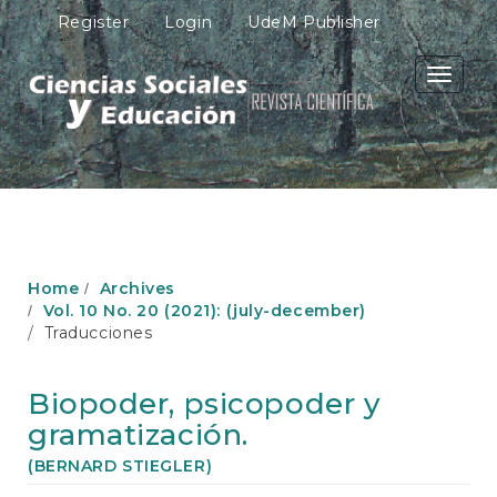
M
Register
Login
UdeM Publisher
a
i
n
Toggle
N
navigati
a
v
i
g
a
t
i
o
Home
Archives
n
Vol. 10 No. 20 (2021): (july-december)
M
Traducciones
a
i
n
Biopoder, psicopoder y
C
gramatización.
o
n
(BERNARD STIEGLER)
t