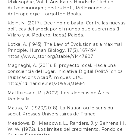
Philosophie, Vol. 1: Aus Kants Handschriftlichen
Aufzeichnungen; Erstes Heft, Reflexionen zur
Anthropologie. Forgotten Books.
Klein, N. (2017). Decir no no basta. Contra las nuevas
políticas del shock por el mundo que queremos (I.
Villaro y A. Pedrero, trads.) Paidós.
Lotka, A. (1945). The Law of Evolution as a Maximal
Principle. Human Biology, 17(3), 167-194.
https://www.jstor.org/stable/41447607
Magnaghi, A. (2011). El proyecto local. Hacia una
consciencia del lugar. Iniciativa Digital PolitÃ¨cnica.
Publicacions AcadÃ¨miques UPC.
http://hdl.handle.net/2099.3/36664
Matthiessen, P. (2002). Los silencios de África.
Península.
Mauss, M. (1920/2018). La Nation ou le sens du
social. Presses Universitaires de France.
Meadows, D., Meadows, L., Randers, J. y Behrens III,
W. W. (1972). Los límites del crecimiento. Fondo de