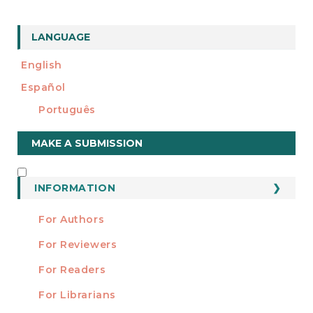
LANGUAGE
English
Español
Português
Make
MAKE A SUBMISSION
a
Submission
INFORMATION
INFORMATION
For Authors
For Reviewers
For Readers
For Librarians