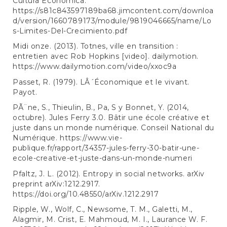
Cultura Económica.
https://s81c843597189ba68.jimcontent.com/downloa
d/version/1660789173/module/9819046665/name/Lo
s-Limites-Del-Crecimiento.pdf
Midi onze. (2013). Totnes, ville en transition :
entretien avec Rob Hopkins [video]. dailymotion.
https://www.dailymotion.com/video/xxoc9a
Passet, R. (1979). LÂ´Économique et le vivant.
Payot.
PÃ¨ne, S., Thieulin, B., Pa, S y Bonnet, Y. (2014,
octubre). Jules Ferry 3.0. Bâtir une école créative et
juste dans un monde numérique. Conseil National du
Numérique.
https://www.vie-
publique.fr/rapport/34357-jules-ferry-30-batir-une-
ecole-creative-et-juste-dans-un-monde-numeri
Pfaltz, J. L. (2012). Entropy in social networks. arXiv
preprint arXiv:1212.2917.
https://doi.org/10.48550/arXiv.1212.2917
Ripple, W., Wolf, C., Newsome, T. M., Galetti, M.,
Alagmir, M. Crist, E. Mahmoud, M. I., Laurance W. F.