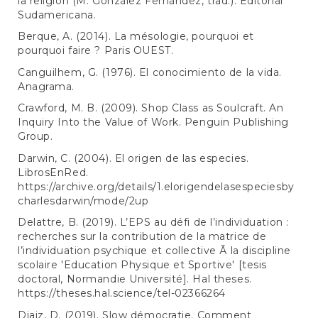
la religión (M. González Fernández, trad.). Editorial
Sudamericana.
Berque, A. (2014). La mésologie, pourquoi et
pourquoi faire ? Paris OUEST.
Canguilhem, G. (1976). El conocimiento de la vida.
Anagrama.
Crawford, M. B. (2009). Shop Class as Soulcraft. An
Inquiry Into the Value of Work. Penguin Publishing
Group.
Darwin, C. (2004). El origen de las especies.
LibrosEnRed.
https://archive.org/details/1.elorigendelasespeciesby
charlesdarwin/mode/2up
Delattre, B. (2019). L’EPS au défi de l’individuation :
recherches sur la contribution de la matrice de
l’individuation psychique et collective Ã la discipline
scolaire 'Education Physique et Sportive' [tesis
doctoral, Normandie Université]. Hal theses.
https://theses.hal.science/tel-02366264
Djaiz, D. (2019). Slow démocratie. Comment