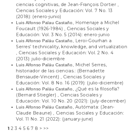
ciencias cognitivas, de Jean-François Dortier
,
Ciencias Sociales y Educación: Vol. 7 No. 13
(2018): (enero-junio)
Homenaje a Michel
Luis Alfonso Palau Castaño,
Foucault (1926-1984)
Ciencias Sociales y
,
Educación: Vol. 3 No. 5 (2014): enero-junio
Leroi-Gourhan a
Luis Alfonso Paláu Castaño,
Serres’ technicality, knowledge, and virtualization
Ciencias Sociales y Educación: Vol. 2 No. 4
,
(2013): julio-diciembre
Michel Serres,
Luis Alfonso Paláu Castaño,
historiador de las ciencias.: (Bernadette
Bensaude-Vincent)
Ciencias Sociales y
,
Educación: Vol. 8 No. 16 (2019): (julio-diciembre)
¿Qué es la filosofía?
Luis Alfonso Paláu Castaño,
(Bernard Stiegler)
Ciencias Sociales y
,
Educación: Vol. 10 No. 20 (2021): (july-december)
Autómata: (Jean-
Luis Alfonso Paláu Castaño,
Claude Beaune)
Ciencias Sociales y Educación:
,
Vol. 11 No. 21 (2022): (january-june)
1
2
3
4
5
6
7
8
>
>>