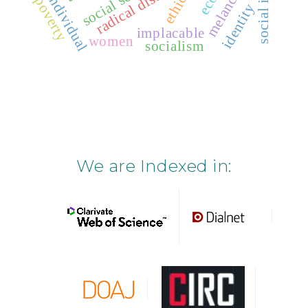
melancholy
social science
ethics
individual
poverty
identity
implacable
women
socialism
We are Indexed in: