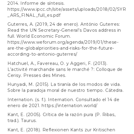
2014. Informe de síntesis.
https://www.ipcc.ch/site/assets/uploads/2018/02/SYR
_AR5_FINAL_full_es.pdf
Guterres, A. (2019, 24 de enero). António Guterres:
Read the UN Secretary-General’s Davos address in
full. World Economic Forum.
https://www.weforum.org/agenda/2019/01/these-
are-the-globalpriorities-and-risks-for-the-future-
according-to-antonio-guterres/
Hatchuel, A., Favereau, O. y Aggeri, F. (2013).
L’activité marchande sans le marché ?: Colloque de
Cerisy. Presses des Mines.
Hunyadi, M. (2015). La tiranía de los modos de vida.
Sobre la paradoja moral de nuestro tiempo. Cátedra.
Internation. (s. f.). Internation. Consultado el 14 de
enero de 2021.
https://internation.world/
Kant, E. (2005). Crítica de la razón pura (P. Ribas,
trad.). Taurus.
Kant, E. (2018). Reflexionen Kants zur Kritischen