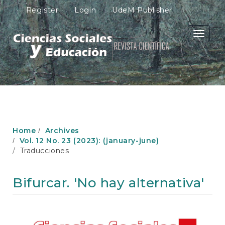
M
Register
Login
UdeM Publisher
a
i
n
Toggle
N
navigati
a
v
i
g
a
t
i
o
Home
Archives
n
Vol. 12 No. 23 (2023): (january-june)
M
Traducciones
a
i
n
Bifurcar. 'No hay alternativa'
C
o
n
Article
t