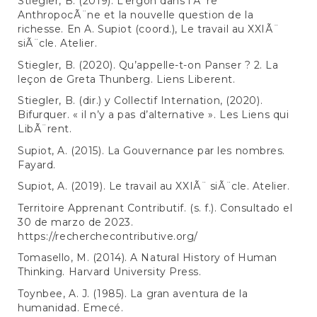
Stiegler, B. (2019). L’ergon dans l’Ã¨re
AnthropocÃ¨ne et la nouvelle question de la
richesse. En A. Supiot (coord.), Le travail au XXIÃ¨
siÃ¨cle. Atelier.
Stiegler, B. (2020). Qu’appelle-t-on Panser ? 2. La
leçon de Greta Thunberg. Liens Liberent.
Stiegler, B. (dir.) y Collectif Internation, (2020).
Bifurquer. « il n’y a pas d’alternative ». Les Liens qui
LibÃ¨rent.
Supiot, A. (2015). La Gouvernance par les nombres.
Fayard.
Supiot, A. (2019). Le travail au XXIÃ¨ siÃ¨cle. Atelier.
Territoire Apprenant Contributif. (s. f.). Consultado el
30 de marzo de 2023.
https://recherchecontributive.org/
Tomasello, M. (2014). A Natural History of Human
Thinking. Harvard University Press.
Toynbee, A. J. (1985). La gran aventura de la
humanidad. Emecé.