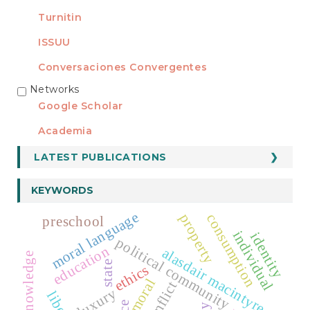
Turnitin
ISSUU
Conversaciones Convergentes
Networks
REDES
Google Scholar
Academia
LATEST PUBLICATIONS
KEYWORDS
moral language
consumption
property
preschool
individual
identity
political community
education
alasdair macintyre
state
ethics
moral
conflict
luxury