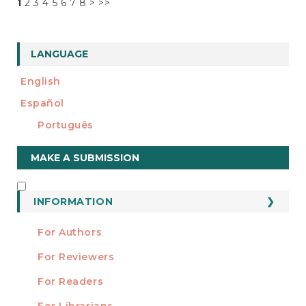
1
2
3
4
5
6
7
8
>
>>
LANGUAGE
English
Español
Português
Make
MAKE A SUBMISSION
a
Submission
INFORMATION
INFORMATION
For Authors
For Reviewers
For Readers