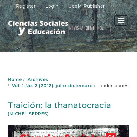
M
Register
Login
UdeM Publisher
a
i
n
Toggle
N
navigati
a
v
i
g
a
t
i
o
Home
Archives
n
Vol. 1 No. 2 (2012): julio-diciembre
Traducciones
M
a
i
Traición: la thanatocracia
n
C
(MICHEL SERRES)
o
n
Article
t