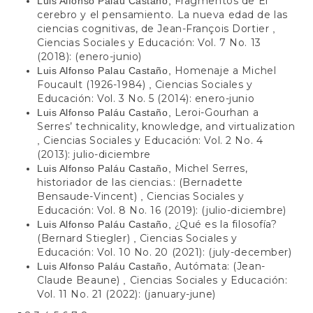
Fragmentos de El
Luis Alfonso Paláu Castaño,
cerebro y el pensamiento. La nueva edad de las
ciencias cognitivas, de Jean-François Dortier
,
Ciencias Sociales y Educación: Vol. 7 No. 13
(2018): (enero-junio)
Homenaje a Michel
Luis Alfonso Palau Castaño,
Foucault (1926-1984)
Ciencias Sociales y
,
Educación: Vol. 3 No. 5 (2014): enero-junio
Leroi-Gourhan a
Luis Alfonso Paláu Castaño,
Serres’ technicality, knowledge, and virtualization
Ciencias Sociales y Educación: Vol. 2 No. 4
,
(2013): julio-diciembre
Michel Serres,
Luis Alfonso Paláu Castaño,
historiador de las ciencias.: (Bernadette
Bensaude-Vincent)
Ciencias Sociales y
,
Educación: Vol. 8 No. 16 (2019): (julio-diciembre)
¿Qué es la filosofía?
Luis Alfonso Paláu Castaño,
(Bernard Stiegler)
Ciencias Sociales y
,
Educación: Vol. 10 No. 20 (2021): (july-december)
Autómata: (Jean-
Luis Alfonso Paláu Castaño,
Claude Beaune)
Ciencias Sociales y Educación:
,
Vol. 11 No. 21 (2022): (january-june)