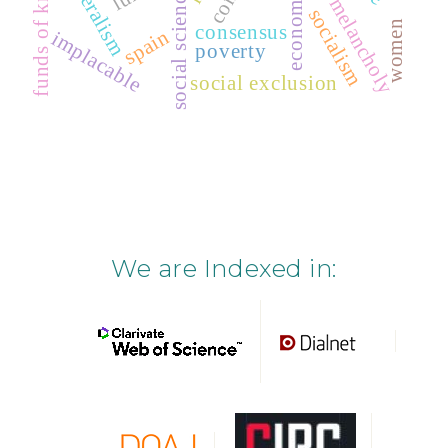
funds of knowledge
liberalism
social science
economy
melancholy
socialism
women
consensus
spain
implacable
poverty
social exclusion
We are Indexed in: