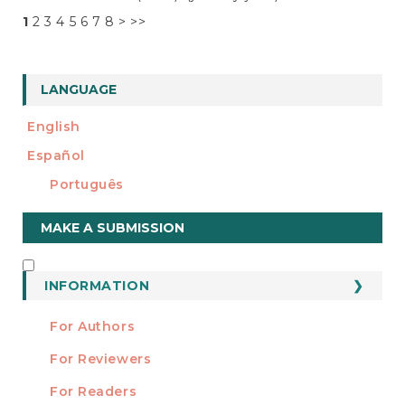
1
2
3
4
5
6
7
8
>
>>
LANGUAGE
English
Español
Português
Make
MAKE A SUBMISSION
a
Submission
INFORMATION
INFORMATION
For Authors
For Reviewers
For Readers