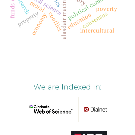
political community
alasdair macintyre
social science
research
moral
poverty
property
consensus
conflict
education
economy
intercultural
We are Indexed in: