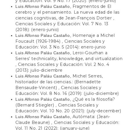
y Educación: Vol. 9 No. 17 (2020): (enero-junio)
Fragmentos de El
Luis Alfonso Paláu Castaño,
cerebro y el pensamiento. La nueva edad de las
ciencias cognitivas, de Jean-François Dortier
,
Ciencias Sociales y Educación: Vol. 7 No. 13
(2018): (enero-junio)
Homenaje a Michel
Luis Alfonso Palau Castaño,
Foucault (1926-1984)
Ciencias Sociales y
,
Educación: Vol. 3 No. 5 (2014): enero-junio
Leroi-Gourhan a
Luis Alfonso Paláu Castaño,
Serres’ technicality, knowledge, and virtualization
Ciencias Sociales y Educación: Vol. 2 No. 4
,
(2013): julio-diciembre
Michel Serres,
Luis Alfonso Paláu Castaño,
historiador de las ciencias.: (Bernadette
Bensaude-Vincent)
Ciencias Sociales y
,
Educación: Vol. 8 No. 16 (2019): (julio-diciembre)
¿Qué es la filosofía?
Luis Alfonso Paláu Castaño,
(Bernard Stiegler)
Ciencias Sociales y
,
Educación: Vol. 10 No. 20 (2021): (july-december)
Autómata: (Jean-
Luis Alfonso Paláu Castaño,
Claude Beaune)
Ciencias Sociales y Educación:
,
Vol. 11 No. 21 (2022): (january-june)