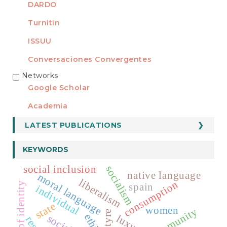
DARDO
Turnitin
ISSUU
Conversaciones Convergentes
Networks
REDES
Google Scholar
Academia
LATEST PUBLICATIONS
KEYWORDS
social inclusion
socialism
native language
moral language
liberalism
consumption
funds of identity
spain
individual
state
women
ethics
luxury