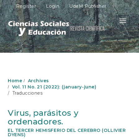
M
Register
Login
UdeM Publisher
a
i
n
Toggle
N
navigati
a
v
i
g
a
t
i
o
Home
Archives
n
Vol. 11 No. 21 (2022): (january-june)
M
Traducciones
a
i
n
Virus, parásitos y
C
ordenadores.
o
n
EL TERCER HEMISFERIO DEL CEREBRO (OLLIVIER
t
DYENS)