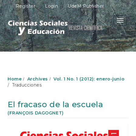
M
Register
Login
UdeM Publisher
a
i
n
Toggle
N
navigati
a
v
i
g
a
t
i
o
Home
Archives
Vol. 1 No. 1 (2012): enero-junio
n
Traducciones
M
a
i
El fracaso de la escuela
n
C
(FRANÇOIS DAGOGNET)
o
n
Article
t