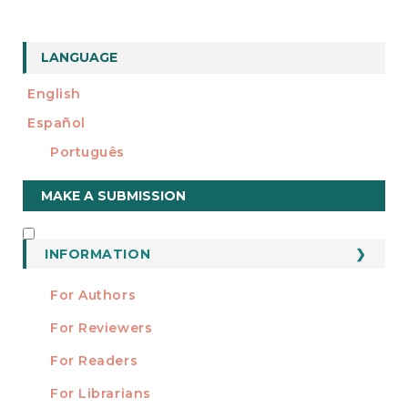
LANGUAGE
English
Español
Português
Make
MAKE A SUBMISSION
a
Submission
INFORMATION
INFORMATION
For Authors
For Reviewers
For Readers
For Librarians