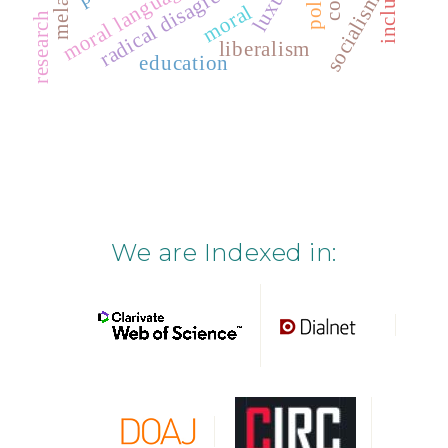
radical disagreement
luxury
moral language
socialism
moral
research
liberalism
education
We are Indexed in: