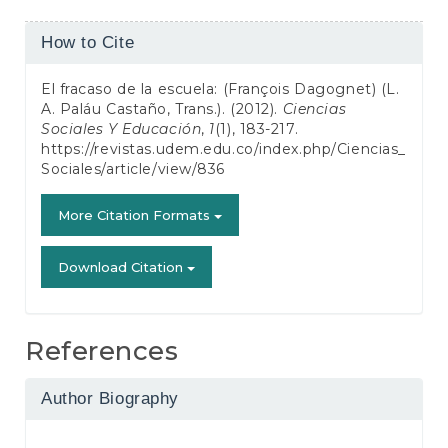
Article
How to Cite
Details
El fracaso de la escuela: (François Dagognet) (L.
A. Paláu Castaño, Trans.). (2012).
Ciencias
Sociales Y Educación
,
1
(1), 183-217.
https://revistas.udem.edu.co/index.php/Ciencias_
Sociales/article/view/836
More Citation Formats
Download Citation
References
Author Biography