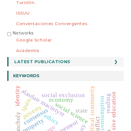
Turnitin
ISSUU
Conversaciones Convergentes
Networks
REDES
Google Scholar
Academia
LATEST PUBLICATIONS
KEYWORDS
identity
political community
alasdair macintyre
social exclusion
inclusive education
reading
consumption
economy
spain
social science
poverty
consensus
state
melancholy
ethics
conflict
property