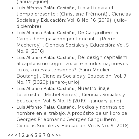
(january-june)
Filosofía para el
Luis Alfonso Paláu Castaño,
tiempo presente.: (Christiane Frémont)
Ciencias
,
Sociales y Educación: Vol. 8 No. 16 (2019): (julio-
diciembre)
De Canguilhem a
Luis Alfonso Palau Castaño,
Canguilhem pasando por Foucault.: (Pierre
Macherey)
Ciencias Sociales y Educación: Vol. 5
,
No. 9 (2016)
Del design capitalism
Luis Alfonso Paláu Castaño,
al capitalismo cognitivo: arte e industria, nuevos
lazos, ¿nuevas tensiones? (Yann Moulier
Boutang)
Ciencias Sociales y Educación: Vol. 9
,
No. 17 (2020): (enero-junio)
Nuestro linaje
Luis Alfonso Paláu Castaño,
totemista.: (Michel Serres)
Ciencias Sociales y
,
Educación: Vol. 8 No. 15 (2019): (january-june)
Medios y normas del
Luis Alfonso Palau Castaño,
hombre en el trabajo. A propósito de un libro de
Georges Friedmann.: Georges Canguilhem
,
Ciencias Sociales y Educación: Vol. 5 No. 9 (2016)
<<
<
1
2
3
4
5
6
7
8
>
>>