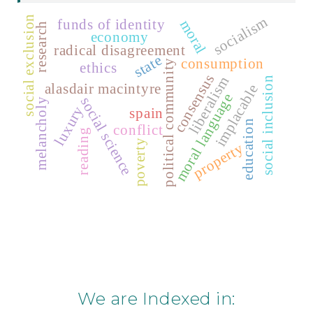
social exclusion
socialism
funds of identity
moral
research
economy
radical disagreement
state
consumption
political community
ethics
consensus
liberalism
social inclusion
alasdair macintyre
implacable
moral language
social science
melancholy
luxury
spain
education
conflict
reading
poverty
property
We are Indexed in: