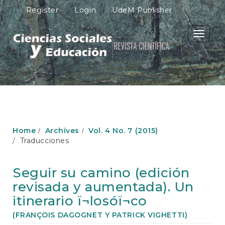
M
Register
Login
UdeM Publisher
a
i
n
Toggle
N
navigati
a
v
i
g
a
t
i
o
Home
Archives
Vol. 4 No. 7 (2015)
n
Traducciones
M
a
i
Seguir su camino (edición
n
revisada y aumentada). Un
C
o
itinerario ï¬losóï¬co
n
(FRANÇOIS DAGOGNET Y PATRICK VIGHETTI)
t