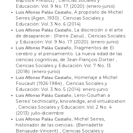
Baptiste Fressoz)
Ciencias Sociales y
,
Educación: Vol. 9 No. 17 (2020): (enero-junio)
A propósito de Michel
Luis Alfonso Paláu Castaño,
Serres (Agen, 1930)
Ciencias Sociales y
,
Educación: Vol. 3 No. 6 (2014)
La discreción o el arte
Luis Alfonso Paláu Castaño,
de desaparecer.: (Pierre Zaoui)
Ciencias Sociales
,
y Educación: Vol. 9 No. 17 (2020): (enero-junio)
Fragmentos de El
Luis Alfonso Paláu Castaño,
cerebro y el pensamiento. La nueva edad de las
ciencias cognitivas, de Jean-François Dortier
,
Ciencias Sociales y Educación: Vol. 7 No. 13
(2018): (enero-junio)
Homenaje a Michel
Luis Alfonso Palau Castaño,
Foucault (1926-1984)
Ciencias Sociales y
,
Educación: Vol. 3 No. 5 (2014): enero-junio
Leroi-Gourhan a
Luis Alfonso Paláu Castaño,
Serres’ technicality, knowledge, and virtualization
Ciencias Sociales y Educación: Vol. 2 No. 4
,
(2013): julio-diciembre
Michel Serres,
Luis Alfonso Paláu Castaño,
historiador de las ciencias.: (Bernadette
Bensaude-Vincent)
Ciencias Sociales y
,