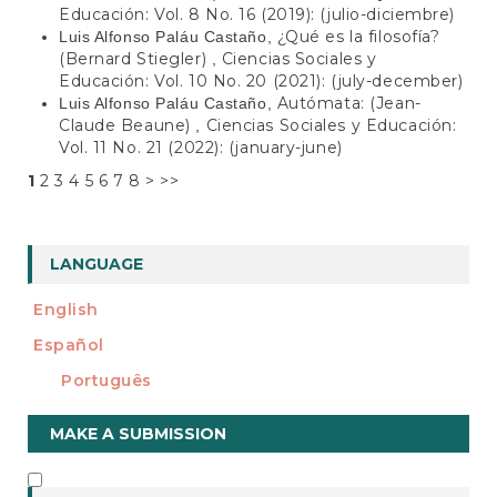
Educación: Vol. 8 No. 16 (2019): (julio-diciembre)
¿Qué es la filosofía?
Luis Alfonso Paláu Castaño,
(Bernard Stiegler)
Ciencias Sociales y
,
Educación: Vol. 10 No. 20 (2021): (july-december)
Autómata: (Jean-
Luis Alfonso Paláu Castaño,
Claude Beaune)
Ciencias Sociales y Educación:
,
Vol. 11 No. 21 (2022): (january-june)
1
2
3
4
5
6
7
8
>
>>
LANGUAGE
English
Español
Português
Make
MAKE A SUBMISSION
a
Submission
INFORMATION