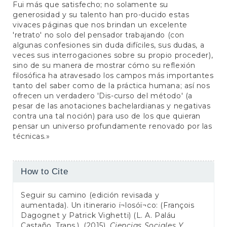
Fui más que satisfecho; no solamente su
generosidad y su talento han pro-ducido estas
vivaces páginas que nos brindan un excelente
'retrato' no solo del pensador trabajando (con
algunas confesiones sin duda difíciles, sus dudas, a
veces sus interrogaciones sobre su propio proceder),
sino de su manera de mostrar cómo su reflexión
filosófica ha atravesado los campos más importantes
tanto del saber como de la práctica humana; así nos
ofrecen un verdadero 'Dis-curso del método' (a
pesar de las anotaciones bachelardianas y negativas
contra una tal noción) para uso de los que quieran
pensar un universo profundamente renovado por las
técnicas.»
Article
How to Cite
Details
Seguir su camino (edición revisada y
aumentada). Un itinerario ï¬losóï¬co: (François
Dagognet y Patrick Vighetti) (L. A. Paláu
Castaño, Trans.). (2015).
Ciencias Sociales Y