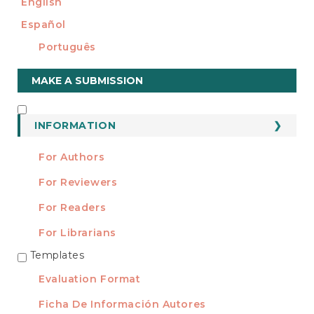
English
Español
Português
Make
MAKE A SUBMISSION
a
Submission
INFORMATION
INFORMATION
For Authors
For Reviewers
For Readers
For Librarians
Templates
TEMPLATES
Evaluation Format
Ficha De Información Autores