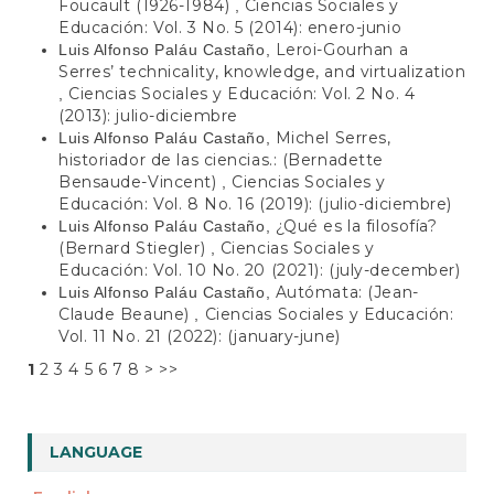
Foucault (1926-1984)
Ciencias Sociales y
,
Educación: Vol. 3 No. 5 (2014): enero-junio
Leroi-Gourhan a
Luis Alfonso Paláu Castaño,
Serres’ technicality, knowledge, and virtualization
Ciencias Sociales y Educación: Vol. 2 No. 4
,
(2013): julio-diciembre
Michel Serres,
Luis Alfonso Paláu Castaño,
historiador de las ciencias.: (Bernadette
Bensaude-Vincent)
Ciencias Sociales y
,
Educación: Vol. 8 No. 16 (2019): (julio-diciembre)
¿Qué es la filosofía?
Luis Alfonso Paláu Castaño,
(Bernard Stiegler)
Ciencias Sociales y
,
Educación: Vol. 10 No. 20 (2021): (july-december)
Autómata: (Jean-
Luis Alfonso Paláu Castaño,
Claude Beaune)
Ciencias Sociales y Educación:
,
Vol. 11 No. 21 (2022): (january-june)
1
2
3
4
5
6
7
8
>
>>
LANGUAGE