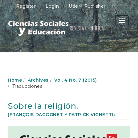
M
Register
Login
UdeM Publisher
a
i
n
Toggle
N
navigati
a
v
i
g
a
t
i
o
Home
Archives
Vol. 4 No. 7 (2015)
n
Traducciones
M
a
i
Sobre la religión.
n
C
(FRANÇOIS DAGOGNET Y PATRICK VIGHETTI)
o
n
Article
t